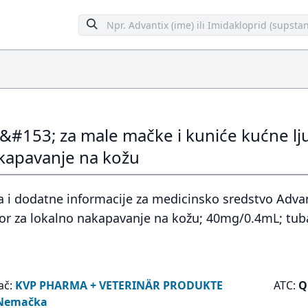
#153; za male mačke i kuniće kućne l
kapavanje na kožu
a i dodatne informacije za medicinsko sredstvo Adv
vor za lokalno nakapavanje na kožu; 40mg/0.4mL; tub
ač:
KVP PHARMA + VETERINÄR PRODUKTE
ATC:
Q
Nemačka