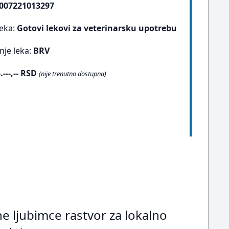
007221013297
leka:
Gotovi lekovi za veterinarsku upotrebu
nje leka:
BRV
-.---,-- RSD
(nije trenutno dostupna)
 ljubimce rastvor za lokalno