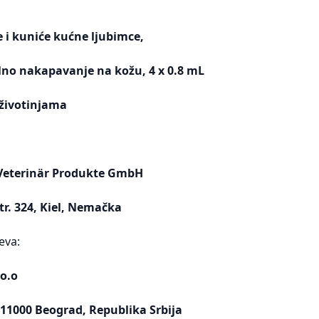
 i kuniće kućne ljubimce,
alno nakapavanje na kožu, 4 x 0.8 mL
životinjama
Veterinär Produkte GmbH
tr. 324, Kiel, Nemačka
eva:
o.o
 11000 Beograd, Republika Srbija