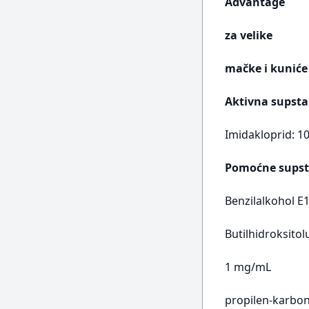
Advantage
za velike
mačke i kuniće
Aktivna supsta
Imidakloprid: 
Pomoćne supst
Benzilalkohol E
Butilhidroksito
1 mg/mL
propilen-karbo