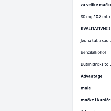
za velike mačk
80 mg / 0.8 mL 
KVALITATIVNI I
Jedna tuba sadrž
Benzilalkohol
Butilhidroksitol
Advantage
male
mačke i kuniće