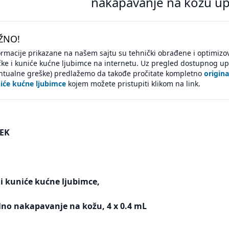
nakapavanje na kožu u
ŽNO!
ormacije prikazane na našem sajtu su tehnički obrađene i optimiz
ke i kuniće kućne ljubimce na internetu. Uz pregled dostupnog upu
ntualne greške) predlažemo da takođe pročitate kompletno
origin
iće kućne ljubimce
kojem možete pristupiti klikom na link.
EK
i kuniće kućne ljubimce,
alno nakapavanje na kožu, 4 x 0.4 mL