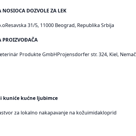
A NOSIOCA DOZVOLE ZA LEK
.oResavska 31/5, 11000 Beograd, Republika Srbija
SA PROIZVOĐAČA
terinär Produkte GmbHProjensdorfer str. 324, Kiel, Nema
i kuniće kućne ljubimce
astvor za lokalno nakapavanje na kožuimidakloprid