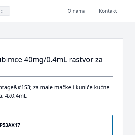
O nama
Kontakt
jubimce 40mg/0.4mL rastvor za
antage&#153; za male mačke i kuniće kućne
a, 4x0.4mL
P53AX17