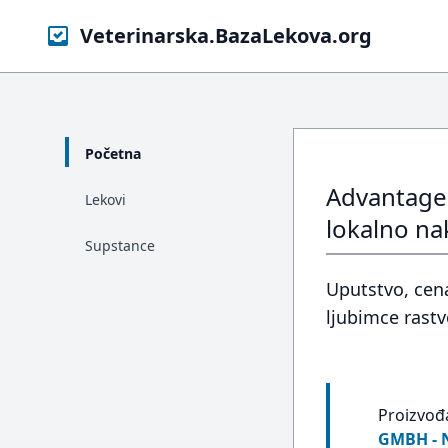
Veterinarska.BazaLekova.org
Početna
Advantage&
Lekovi
lokalno na
Supstance
Uputstvo, cen
ljubimce rast
Proizvođ
GMBH - 