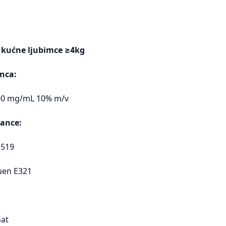
 kućne ljubimce ≥4kg
nca:
100 mg/mL 10% m/v
ance:
1519
luen E321
nat