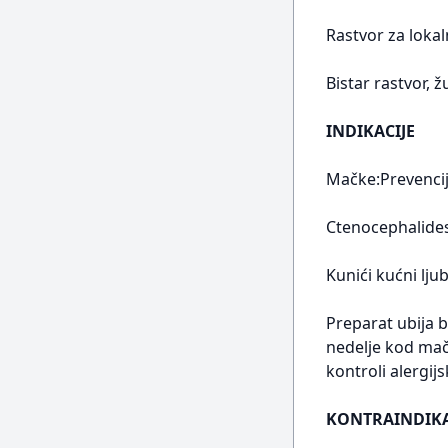
Rastvor za loka
Bistar rastvor, 
INDIKACIJE
Mačke:Prevencij
Ctenocephalides
Kunići kućni lju
Preparat ubija 
nedelje kod mač
kontroli alergi
KONTRAINDIKA