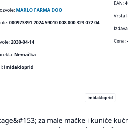
EAN:
4
dozvole:
MARLO FARMA DOO
Vrsta 
vole:
000973391 2024 59010 008 000 323 072 04
Izdava
Cena:
vole:
2030-04-14
orekla:
Nemačka
i:
imidakloprid
imidakloprid
age&#153; za male mačke i kuniće kućne