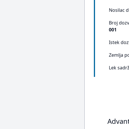
Nosilac 
Broj doz
001
Istek doz
Zemlja p
Lek sadrž
Advant