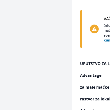
VA
Inf
mač
eve
kun
UPUTSTVO ZA L
Advantage
za male mačke 
rastvor za lok