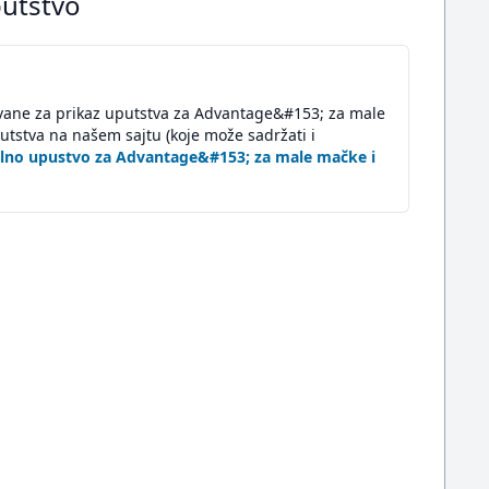
putstvo
ovane za prikaz uputstva za Advantage&#153; za male
tstva na našem sajtu (koje može sadržati i
alno upustvo za Advantage&#153; za male mačke i