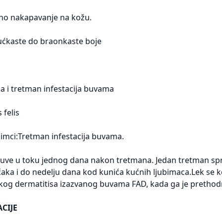
lno nakapavanje na kožu.
žućkaste do braonkaste boje
a i tretman infestacija buvama
 felis
bimci:Tretman infestacija buvama.
buve u toku jednog dana nakon tretmana. Jedan tretman spre
aka i do nedelju dana kod kunića kućnih ljubimaca.Lek se ko
jskog dermatitisa izazvanog buvama FAD, kada ga je prethod
CIJE