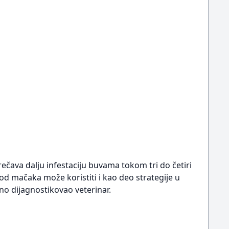
čava dalju infestaciju buvama tokom tri do četiri
d mačaka može koristiti i kao deo strategije u
no dijagnostikovao veterinar.