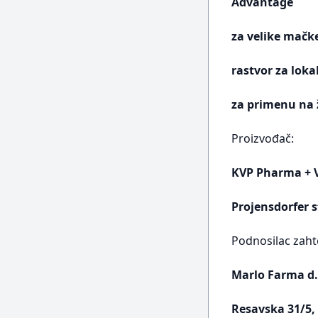
Advantage
za velike mačke
rastvor za lok
za primenu na 
Proizvođač:
KVP Pharma + 
Projensdorfer s
Podnosilac zaht
Marlo Farma d.
Resavska 31/5,