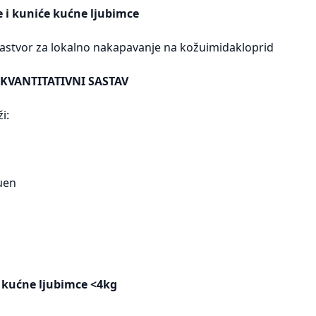
e i kuniće kućne ljubimce
rastvor za lokalno nakapavanje na kožuimidakloprid
 KVANTITATIVNI SASTAV
i:
uen
 kućne ljubimce <4kg