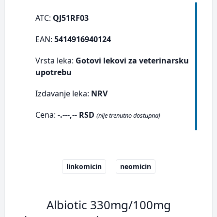
ATC:
QJ51RF03
EAN:
5414916940124
Vrsta leka:
Gotovi lekovi za veterinarsku
upotrebu
Izdavanje leka:
NRV
Cena:
-.---,-- RSD
(nije trenutno dostupna)
linkomicin
neomicin
Albiotic 330mg/100mg