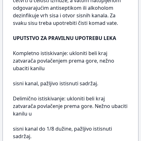
četvrti u celosti izmuze, a vatom natopljenom
odgovarajućim antiseptikom ili alkoholom
dezinfikuje vrh sisa i otvor sisnih kanala. Za
svaku sisu treba upotrebiti čisti komad vate.
UPUTSTVO ZA PRAVILNU UPOTREBU LEKA
Kompletno istiskivanje: ukloniti beli kraj
zatvarača povlačenjem prema gore, nežno
ubaciti kanilu
sisni kanal, pažljivo istisnuti sadržaj.
Delimično istiskivanje: ukloniti beli kraj
zatvarača povlačenje prema gore. Nežno ubaciti
kanilu u
sisni kanal do 1/8 dužine, pažljivo istisnuti
sadržaj.