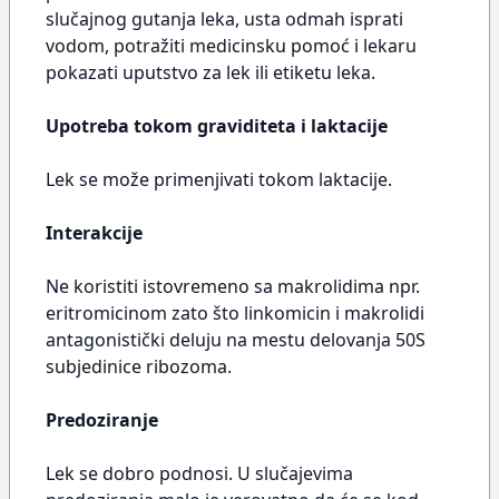
slučajnog gutanja leka, usta odmah isprati
vodom, potražiti medicinsku pomoć i lekaru
pokazati uputstvo za lek ili etiketu leka.
Upotreba tokom graviditeta i laktacije
Lek se može primenjivati tokom laktacije.
Interakcije
Ne koristiti istovremeno sa makrolidima npr.
eritromicinom zato što linkomicin i makrolidi
antagonistički deluju na mestu delovanja 50S
subjedinice ribozoma.
Predoziranje
Lek se dobro podnosi. U slučajevima