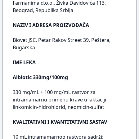
Farmanima d.o.o., Živka Davidovića 113,
Beograd, Republika Srbija
NAZIV I ADRESA PROIZVOĐAČA
Biovet JSC, Petar Rakov Street 39, Peštera,
Bugarska
IME LEKA
Albiotic 330mg/100mg
330 mg/mL + 100 mg/mL rastvor za
intramamarnu primenu krave u laktaciji
linkomicin-hidrohlorid, neomicin-sulfat
KVALITATIVNI I KVANTITATIVNI SASTAV
10 mL intramamarnog rastvora sadrži: