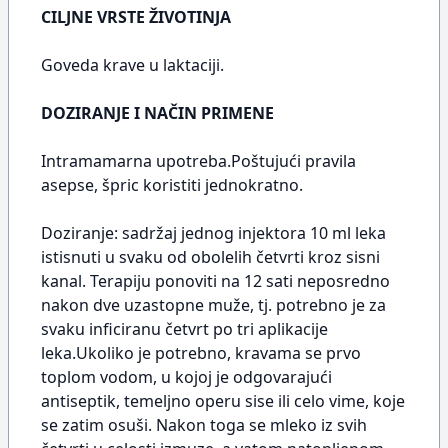
CILJNE VRSTE ŽIVOTINJA
Goveda krave u laktaciji.
DOZIRANJE I NAČIN PRIMENE
Intramamarna upotreba.Poštujući pravila
asepse, špric koristiti jednokratno.
Doziranje: sadržaj jednog injektora 10 ml leka
istisnuti u svaku od obolelih četvrti kroz sisni
kanal. Terapiju ponoviti na 12 sati neposredno
nakon dve uzastopne muže, tj. potrebno je za
svaku inficiranu četvrt po tri aplikacije
leka.Ukoliko je potrebno, kravama se prvo
toplom vodom, u kojoj je odgovarajući
antiseptik, temeljno operu sise ili celo vime, koje
se zatim osuši. Nakon toga se mleko iz svih