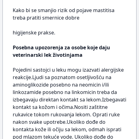
Kako bi se smanjio rizik od pojave mastitisa
treba pratiti smernice dobre
higijenske prakse.
Posebna upozorenja za osobe koje daju
veterinarski lek životinjama
Pojedini sastojci u leku mogu izazvati alergijske
reakcije.Ljudi sa poznatom osetljivošću na
aminoglikozide posebno na neomicin i/ili
linkozamide posebno na linkomicin treba da
izbegavaju direktan kontakt sa lekom.Izbegavati
kontakt sa kožom i očima.Nositi zaštitne
rukavice tokom rukovanja lekom. Oprati ruke
nakon svake upotrebe.Ukoliko dođe do
kontakta kože ili očiju sa lekom, odmah isprati
pod mlazom tekuće vode. Ukoliko dođe do