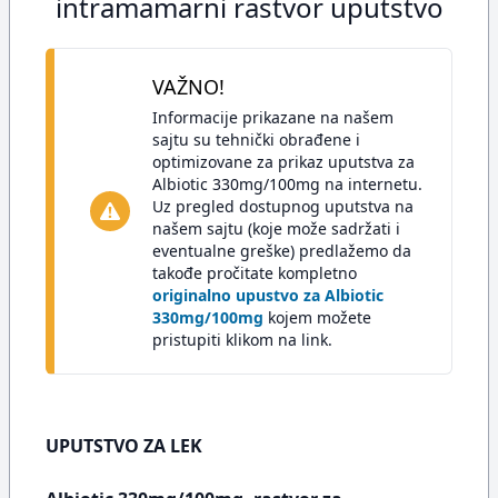
intramamarni rastvor uputstvo
VAŽNO!
Informacije prikazane na našem
sajtu su tehnički obrađene i
optimizovane za prikaz uputstva za
Albiotic 330mg/100mg na internetu.
Uz pregled dostupnog uputstva na
našem sajtu (koje može sadržati i
eventualne greške) predlažemo da
takođe pročitate kompletno
originalno upustvo za Albiotic
330mg/100mg
kojem možete
pristupiti klikom na link.
UPUTSTVO ZA LEK