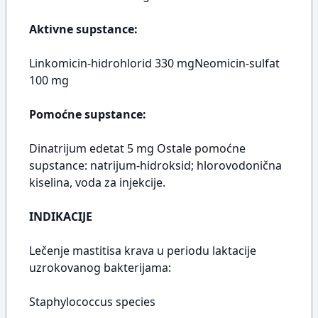
Aktivne supstance:
Linkomicin-hidrohlorid 330 mgNeomicin-sulfat
100 mg
Pomoćne supstance:
Dinatrijum edetat 5 mg Ostale pomoćne
supstance: natrijum-hidroksid; hlorovodonična
kiselina, voda za injekcije.
INDIKACIJE
Lečenje mastitisa krava u periodu laktacije
uzrokovanog bakterijama:
Staphylococcus species