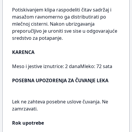
Potiskivanjem klipa raspodeliti čitav sadržaj i
masažom ravnomerno ga distributirati po
mlečnoj cisterni. Nakon ubrizgavanja
preporučljivo je uroniti sve sise u odgovarajuće
sredstvo za potapanje.
KARENCA
Meso i jestive iznutrice: 2 danaMleko: 72 sata
POSEBNA UPOZORENJA ZA ČUVANJE LEKA
Lek ne zahteva posebne uslove čuvanja. Ne
zamrzavati.
Rok upotrebe