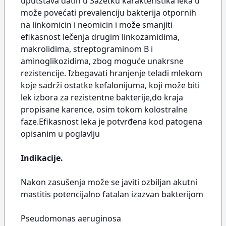
uputstava datih u Sažetku karakteristika leka u
može povećati prevalenciju bakterija otpornih
na linkomicin i neomicin i može smanjiti
efikasnost lečenja drugim linkozamidima,
makrolidima, streptograminom B i
aminoglikozidima, zbog moguće unakrsne
rezistencije. Izbegavati hranjenje teladi mlekom
koje sadrži ostatke kefalonijuma, koji može biti
lek izbora za rezistentne bakterije,do kraja
propisane karence, osim tokom kolostralne
faze.Efikasnost leka je potvrđena kod patogena
opisanim u poglavlju
Indikacije.
Nakon zasušenja može se javiti ozbiljan akutni
mastitis potencijalno fatalan izazvan bakterijom
Pseudomonas aeruginosa