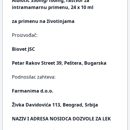
Albiotic 330mg/100mg, rastvor za
intramamarnu primenu, 24 x 10 ml
za primenu na životinjama
Proizvođač:
Biovet JSC
Petar Rakov Street 39, Peštera, Bugarska
Podnosilac zahteva:
Farmanima d.o.o.
Živka Davidovića 113, Beograd, Srbija
NAZIV I ADRESA NOSIOCA DOZVOLE ZA LEK