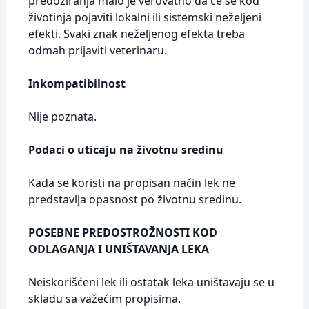
predoziranja malo je verovatno da će se kod
životinja pojaviti lokalni ili sistemski neželjeni
efekti. Svaki znak neželjenog efekta treba
odmah prijaviti veterinaru.
Inkompatibilnost
Nije poznata.
Podaci o uticaju na životnu sredinu
Kada se koristi na propisan način lek ne
predstavlja opasnost po životnu sredinu.
POSEBNE PREDOSTROŽNOSTI KOD
ODLAGANJA I UNIŠTAVANJA LEKA
Neiskorišćeni lek ili ostatak leka uništavaju se u
skladu sa važećim propisima.