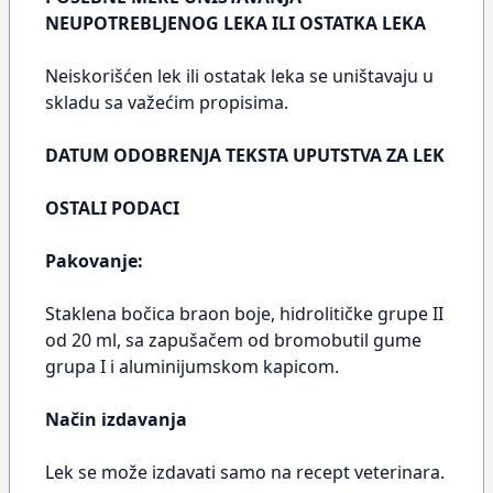
NEUPOTREBLJENOG LEKA ILI OSTATKA LEKA
Neiskorišćen lek ili ostatak leka se uništavaju u
skladu sa važećim propisima.
DATUM ODOBRENJA TEKSTA UPUTSTVA ZA LEK
OSTALI PODACI
Pakovanje:
Staklena bočica braon boje, hidrolitičke grupe II
od 20 ml, sa zapušačem od bromobutil gume
grupa I i aluminijumskom kapicom.
Način izdavanja
Lek se može izdavati samo na recept veterinara.