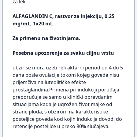
za lek
ALFAGLANDIN C, rastvor za injekciju, 0.25
mg/mL, 1x20 mL
Za primenu na životinjama.
Posebna upozorenja za svaku ciljnu vrstu
obzir se mora uzeti refraktarni period od 4 do 5
dana posle ovulacije tokom kojeg goveda nisu
prijemčiva na luteolitičke efekte
prostaglandina.Primena pri indukciji porođaja
preporučuje se samo u klinički opravdanim
situacijama kada je ugrožen život majke od
strane ploda, s obzirom na karakteristike
posteljice goveda kod kojih indukcija dovodi do
retencije posteljice u preko 80% slučajeva.