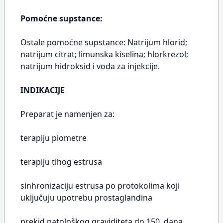
Pomoćne supstance:
Ostale pomoćne supstance: Natrijum hlorid;
natrijum citrat; limunska kiselina; hlorkrezol;
natrijum hidroksid i voda za injekcije.
INDIKACIJE
Preparat je namenjen za:
terapiju piometre
terapiju tihog estrusa
sinhronizaciju estrusa po protokolima koji
uključuju upotrebu prostaglandina
prekid patološkog graviditeta do 150. dana