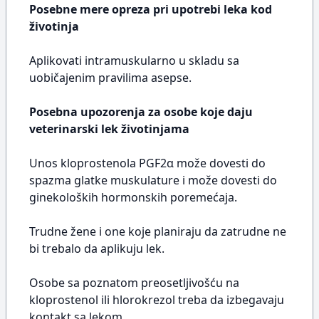
Posebne mere opreza pri upotrebi leka kod
životinja
Aplikovati intramuskularno u skladu sa
uobičajenim pravilima asepse.
Posebna upozorenja za osobe koje daju
veterinarski lek životinjama
Unos kloprostenola PGF2α može dovesti do
spazma glatke muskulature i može dovesti do
ginekoloških hormonskih poremećaja.
Trudne žene i one koje planiraju da zatrudne ne
bi trebalo da aplikuju lek.
Osobe sa poznatom preosetljivošću na
kloprostenol ili hlorokrezol treba da izbegavaju
kontakt sa lekom.