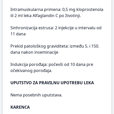
Intramuskularna primena: 0,5 mg kloprostenola
ili 2 ml leka Alfaglandin C po životinji.
Sinhronizacija estrusa: 2 injekcije u intervalu od
11 dana
Prekid patološkog graviditeta: između 5. i 150.
dana nakon inseminacije
Indukcija porođaja: počevši od 10 dana pre
očekivanog porođaja.
UPUTSTVO ZA PRAVILNU UPOTREBU LEKA
Nema posebnih uputstava.
KARENCA