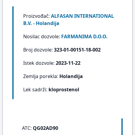
Proizvođač:
ALFASAN INTERNATIONAL
B.V. - Holandija
Nosilac dozvole:
FARMANIMA D.O.O.
Broj dozvole:
323-01-00151-18-002
Istek dozvole:
2023-11-22
Zemlja porekla:
Holandija
Lek sadrži:
kloprostenol
ATC:
QG02AD90