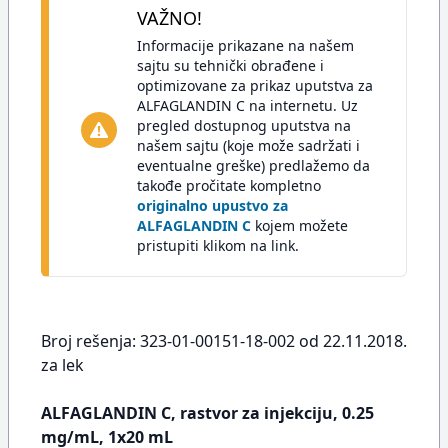
VAŽNO!
Informacije prikazane na našem
sajtu su tehnički obrađene i
optimizovane za prikaz uputstva za
ALFAGLANDIN C na internetu. Uz
pregled dostupnog uputstva na
našem sajtu (koje može sadržati i
eventualne greške) predlažemo da
takođe pročitate kompletno
originalno upustvo za
ALFAGLANDIN C
kojem možete
pristupiti klikom na link.
Broj rešenja: 323-01-00151-18-002 od 22.11.2018.
za lek
ALFAGLANDIN C, rastvor za injekciju, 0.25
mg/mL, 1x20 mL