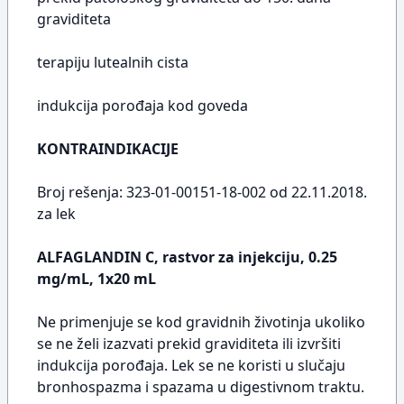
graviditeta
terapiju lutealnih cista
indukcija porođaja kod goveda
KONTRAINDIKACIJE
Broj rešenja: 323-01-00151-18-002 od 22.11.2018.
za lek
ALFAGLANDIN C, rastvor za injekciju, 0.25
mg/mL, 1x20 mL
Ne primenjuje se kod gravidnih životinja ukoliko
se ne želi izazvati prekid graviditeta ili izvršiti
indukcija porođaja. Lek se ne koristi u slučaju
bronhospazma i spazama u digestivnom traktu.