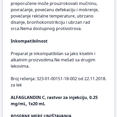
preporučene može prouzrokovati mučninu,
povraćanje, povećanu defekaciju i mokrenje,
povećanje rektalne temperature, ubrzano
disanje, bronhokonstrikciju i ubrzan rad
srca.Nema dostupnog protivotrova.
Inkompatibilnost
Preparat je inkompatibilan sa jako kiselim i
alkalnim proizvodima.Ne mešati sa drugim
lekovima.
Broj rešenja: 323-01-00151-18-002 od 22.11.2018.
za lek
ALFAGLANDIN C, rastvor za injekciju, 0.25
mg/mL, 1x20 mL
POSEBNE MERE UNIŠTAVANJA