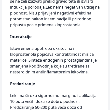
se ne želi izazvati prekid graviditeta ili izvršiti
indukcija porođaja.Lek nema negativan uticaj na
plodnost. Nisu prijavljeni negativni efekti na
potomstvo nakon inseminacije ili prirodnog
pripusta posle primene kloprostenola.
Interakcije
Istovremena upotreba oksitocina i
kloprostenola pojačava kontraktilnost mišića
materice. Sinteza endogenih prostaglandina je
smanjena kod životinja koje su tretirane sa
nesteroidnim antiinflamatornim lekovima.
Predoziranje
Lek ima široku sigurnosnu marginu i aplikacija
10 puta većih doza se dobro podnosi.
Predoziranje 50-200 puta veća doza od