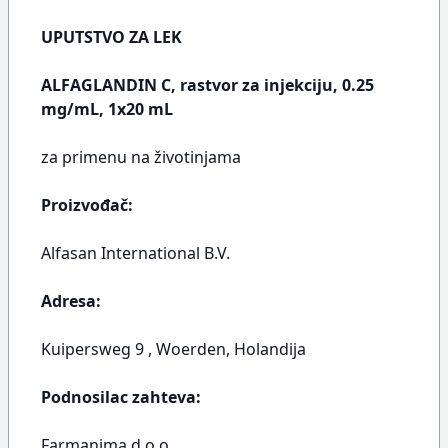
UPUTSTVO ZA LEK
ALFAGLANDIN C, rastvor za injekciju, 0.25
mg/mL, 1x20 mL
za primenu na životinjama
Proizvođač:
Alfasan International B.V.
Adresa:
Kuipersweg 9 , Woerden, Holandija
Podnosilac zahteva:
Farmanima d.o.o.