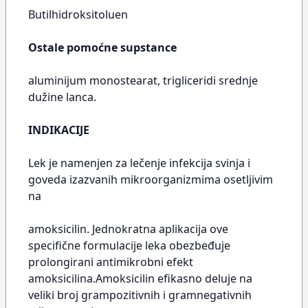
Butilhidroksitoluen
Ostale pomoćne supstance
aluminijum monostearat, trigliceridi srednje
dužine lanca.
INDIKACIJE
Lek je namenjen za lečenje infekcija svinja i
goveda izazvanih mikroorganizmima osetljivim
na
amoksicilin. Jednokratna aplikacija ove
specifične formulacije leka obezbeđuje
prolongirani antimikrobni efekt
amoksicilina.Amoksicilin efikasno deluje na
veliki broj grampozitivnih i gramnegativnih