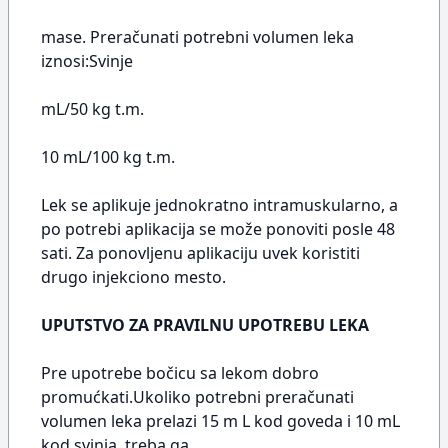
mase. Preračunati potrebni volumen leka
iznosi:Svinje
mL/50 kg t.m.
10 mL/100 kg t.m.
Lek se aplikuje jednokratno intramuskularno, a
po potrebi aplikacija se može ponoviti posle 48
sati. Za ponovljenu aplikaciju uvek koristiti
drugo injekciono mesto.
UPUTSTVO ZA PRAVILNU UPOTREBU LEKA
Pre upotrebe bočicu sa lekom dobro
promućkati.Ukoliko potrebni preračunati
volumen leka prelazi 15 m L kod goveda i 10 mL
kod svinja, treba ga