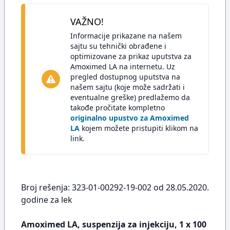
VAŽNO!
Informacije prikazane na našem
sajtu su tehnički obrađene i
optimizovane za prikaz uputstva za
Amoximed LA na internetu. Uz
pregled dostupnog uputstva na
našem sajtu (koje može sadržati i
eventualne greške) predlažemo da
takođe pročitate kompletno
originalno upustvo za Amoximed
LA
kojem možete pristupiti klikom na
link.
Broj rešenja: 323-01-00292-19-002 od 28.05.2020.
godine za lek
Amoximed LA, suspenzija za injekciju, 1 x 100