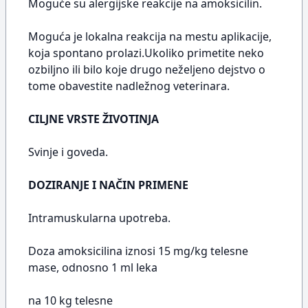
Moguće su alergijske reakcije na amoksicilin.
Moguća je lokalna reakcija na mestu aplikacije,
koja spontano prolazi.Ukoliko primetite neko
ozbiljno ili bilo koje drugo neželjeno dejstvo o
tome obavestite nadležnog veterinara.
CILJNE VRSTE ŽIVOTINJA
Svinje i goveda.
DOZIRANJE I NAČIN PRIMENE
Intramuskularna upotreba.
Doza amoksicilina iznosi 15 mg/kg telesne
mase, odnosno 1 ml leka
na 10 kg telesne