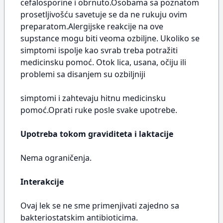
cefalosporine i obrnuto.Osobama sa poznatom
prosetljivošću savetuje se da ne rukuju ovim
preparatom.Alergijske reakcije na ove
supstance mogu biti veoma ozbiljne. Ukoliko se
simptomi ispolje kao svrab treba potražiti
medicinsku pomoć. Otok lica, usana, očiju ili
problemi sa disanjem su ozbiljniji
simptomi i zahtevaju hitnu medicinsku
pomoć.Oprati ruke posle svake upotrebe.
Upotreba tokom graviditeta i laktacije
Nema ograničenja.
Interakcije
Ovaj lek se ne sme primenjivati zajedno sa
bakteriostatskim antibioticima.