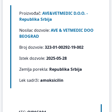
Proizvođač:
AVE&VETMEDIC D.O.O. -
Republika Srbija
Nosilac dozvole:
AVE & VETMEDIC DOO
BEOGRAD
Broj dozvole:
323-01-00292-19-002
Istek dozvole:
2025-05-28
Zemlja porekla:
Republika Srbija
Lek sadrži:
amoksicilin