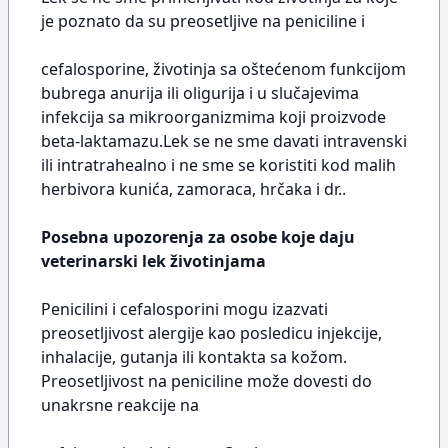
je poznato da su preosetljive na peniciline i
cefalosporine, životinja sa oštećenom funkcijom
bubrega anurija ili oligurija i u slučajevima
infekcija sa mikroorganizmima koji proizvode
beta-laktamazu.Lek se ne sme davati intravenski
ili intratrahealno i ne sme se koristiti kod malih
herbivora kunića, zamoraca, hrčaka i dr..
Posebna upozorenja za osobe koje daju
veterinarski lek životinjama
Penicilini i cefalosporini mogu izazvati
preosetljivost alergije kao posledicu injekcije,
inhalacije, gutanja ili kontakta sa kožom.
Preosetljivost na peniciline može dovesti do
unakrsne reakcije na