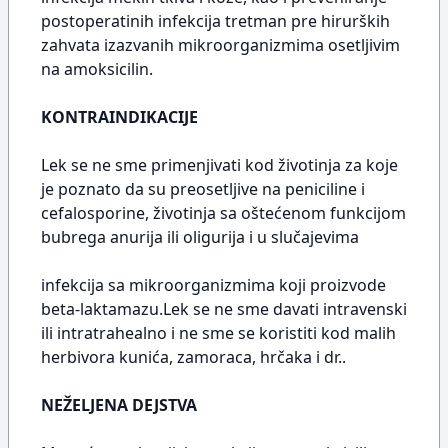
postoperatinih infekcija tretman pre hirurških
zahvata izazvanih mikroorganizmima osetljivim
na amoksicilin.
KONTRAINDIKACIJE
Lek se ne sme primenjivati kod životinja za koje
je poznato da su preosetljive na peniciline i
cefalosporine, životinja sa oštećenom funkcijom
bubrega anurija ili oligurija i u slučajevima
infekcija sa mikroorganizmima koji proizvode
beta-laktamazu.Lek se ne sme davati intravenski
ili intratrahealno i ne sme se koristiti kod malih
herbivora kunića, zamoraca, hrčaka i dr..
NEŽELJENA DEJSTVA