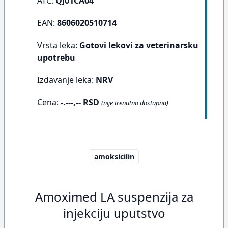
ATC:
QJ01CA04
EAN:
8606020510714
Vrsta leka:
Gotovi lekovi za veterinarsku
upotrebu
Izdavanje leka:
NRV
Cena:
-.---,-- RSD
(nije trenutno dostupna)
amoksicilin
Amoximed LA suspenzija za
injekciju uputstvo