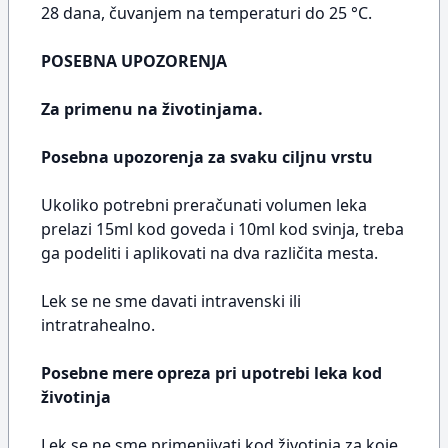
28 dana, čuvanjem na temperaturi do 25 °C.
POSEBNA UPOZORENJA
Za primenu na životinjama.
Posebna upozorenja za svaku ciljnu vrstu
Ukoliko potrebni preračunati volumen leka
prelazi 15ml kod goveda i 10ml kod svinja, treba
ga podeliti i aplikovati na dva različita mesta.
Lek se ne sme davati intravenski ili
intratrahealno.
Posebne mere opreza pri upotrebi leka kod
životinja
Lek se ne sme primenjivati kod životinja za koje