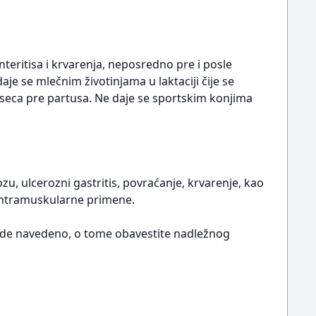
teritisa i krvarenja, neposredno pre i posle
daje se mlečnim životinjama u laktaciji čije se
eseca pre partusa. Ne daje se sportskim konjima
, ulcerozni gastritis, povraćanje, krvarenje, kao
e intramuskularne primene.
 ovde navedeno, o tome obavestite nadležnog