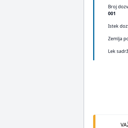
Broj doz
001
Istek doz
Zemlja p
Lek sadrž
VA