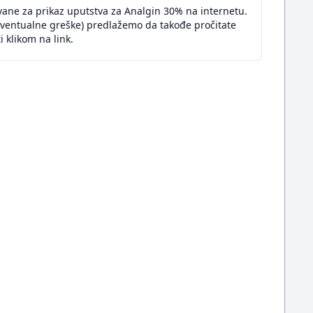
vane za prikaz uputstva za Analgin 30% na internetu.
eventualne greške) predlažemo da takođe pročitate
 klikom na link.