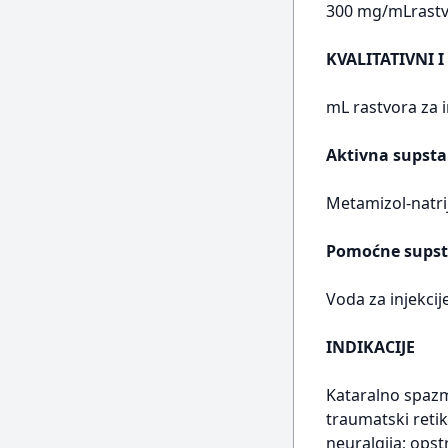
300 mg/mLrastvo
KVALITATIVNI I
mL rastvora za i
Aktivna supsta
Metamizol-natr
Pomoćne supst
Voda za injekcij
INDIKACIJE
Kataralno spazm
traumatski retik
neuralgija; opst