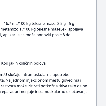
– 16.7 mL/100 kg telesne mase. 2.5 g - 5 g
 metamizola /100 kg telesne maseLek ispoljava
, aplikacija se može ponoviti posle 8 do
Kod jakih količnih bolova
m.U slučaju intramuskularne upotrebe
mesta. Na jednom injekcionom mestu govedima i
rastvora može iritirati potkožna tkiva tako da ne
 preparat primenjuje intramuskularno uz očuvanje