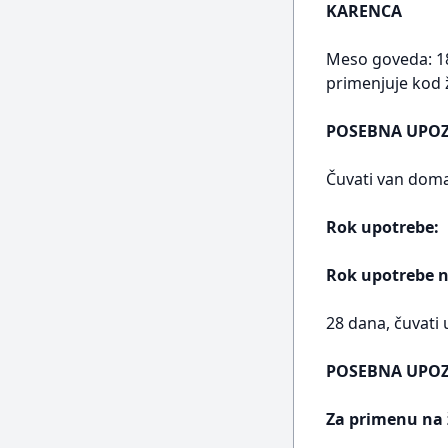
KARENCA
Meso goveda: 18 
primenjuje kod ži
POSEBNA UPOZ
Čuvati van doma
Rok upotrebe:
Rok upotrebe n
28 dana, čuvati
POSEBNA UPO
Za primenu na 