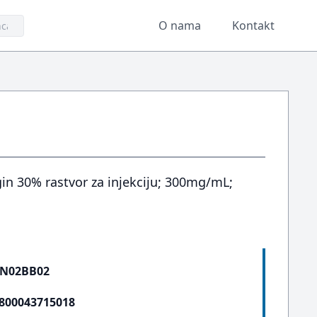
O nama
Kontakt
in 30% rastvor za injekciju; 300mg/mL;
N02BB02
800043715018