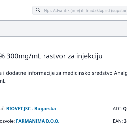
% 300mg/mL rastvor za injekciju
 i dodatne informacije za medicinsko sredstvo Analg
mL
ač:
BIOVET JSC - Bugarska
ATC:
Q
dozvole:
FARMANIMA D.O.O.
EAN:
3