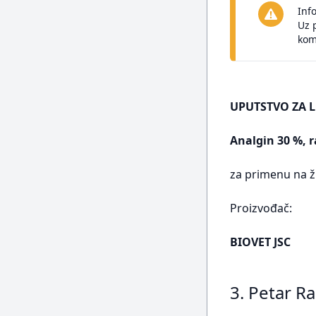
Inf
Uz 
kom
UPUTSTVO ZA L
Analgin 30 %, r
za primenu na ž
Proizvođač:
BIOVET JSC
3. Petar R