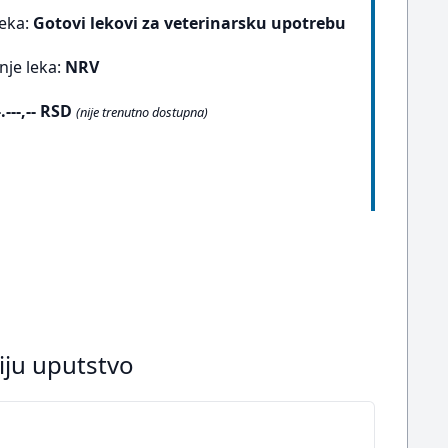
leka:
Gotovi lekovi za veterinarsku upotrebu
nje leka:
NRV
-.---,-- RSD
(nije trenutno dostupna)
iju uputstvo