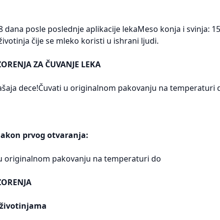
dana posle poslednje aplikacije lekaMeso konja i svinja: 15
votinja čije se mleko koristi u ishrani ljudi.
ORENJA ZA ČUVANJE LEKA
šaja dece!Čuvati u originalnom pakovanju na temperaturi d
akon prvog otvaranja:
 u originalnom pakovanju na temperaturi do
ZORENJA
životinjama