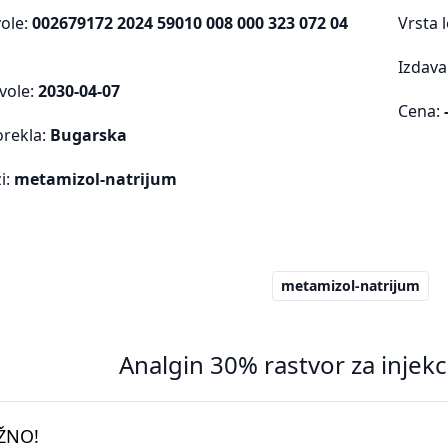
vole:
002679172 2024 59010 008 000 323 072 04
Vrsta 
Izdava
vole:
2030-04-07
Cena:
orekla:
Bugarska
i:
metamizol-natrijum
metamizol-natrijum
Analgin 30% rastvor za injekc
ŽNO!