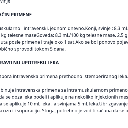
vinje
AČIN PRIMENE
ularno i intravenski, jednom dnevno.Konji, svinje : 8.3 mL 
kg telesne maseGoveda: 8.3 mL/100 kg telesne mase. 2.5 g
uta posle primene i traje oko 1 sat.Ako se bol ponovo pojavi
 obično sprovodi tokom 5 dana.
PRAVILNU UPOTREBU LEKA
spora intravenska primena prethodno istemperiranog leka. 
binuje intravenska primena sa intramuskularnom primeno
da se doza leka podeli i aplikuje na nekoliko injekcionih 
se aplikuje 10 mL leka , a svinjama 5 mL leka.Ubrizgavanje 
rozu ili supuraciju. Stoga, potrebno je voditi računa da se