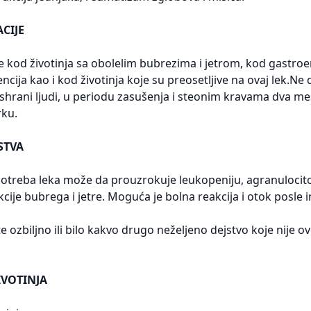
CIJE
 kod životinja sa obolelim bubrezima i jetrom, kod gastroen
ncija kao i kod životinja koje su preosetljive na ovaj lek.Ne 
 ishrani ljudi, u periodu zasušenja i steonim kravama dva m
rku.
STVA
otreba leka može da prouzrokuje leukopeniju, agranulocitozu
cije bubrega i jetre. Moguća je bolna reakcija i otok posl
e ozbiljno ili bilo kakvo drugo neželjeno dejstvo koje nije
IVOTINJA