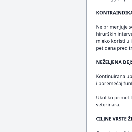
KONTRAINDIKA
Ne primenjuje se
hirurških interve
mleko koristi u
pet dana pred t
NEŽELJENA DEJ
Kontinuirana up
i poremećaj funk
Ukoliko primetit
veterinara.
CILJNE VRSTE Ž