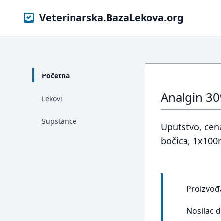
Veterinarska.BazaLekova.org
Početna
Analgin 30
Lekovi
Supstance
Uputstvo, cena
bočica, 1x100
Proizvođ
Nosilac 