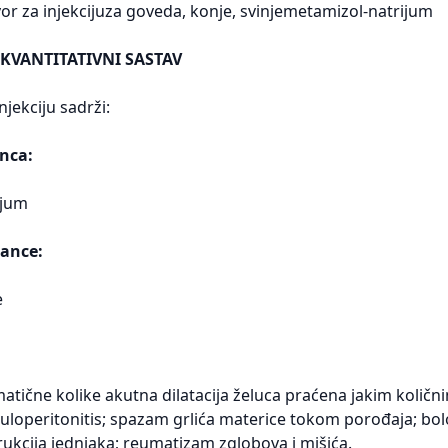
r za injekcijuza goveda, konje, svinjemetamizol-natrijum
 KVANTITATIVNI SASTAV
njekciju sadrži:
nca:
ijum
ance:
e
atične kolike akutna dilatacija želuca praćena jakim količn
uloperitonitis; spazam grlića materice tokom porođaja; bolov
rukcija jednjaka; reumatizam zglobova i mišića.