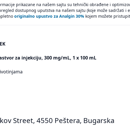
ormacije prikazane na našem sajtu su tehnički obrađene i optimizo
pregled dostupnog uputstva na našem sajtu (koje može sadržati i 
pletno
originalno upustvo za Analgin 30%
kojem možete pristupiti
EK
astvor za injekciju, 300 mg/mL, 1 x 100 mL
ivotinjama
akov Street, 4550 Peštera, Bugarska