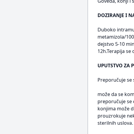
Goveda, konji i s
DOZIRANJE I N
Duboko intramusk
metamizola/100 
dejstvo 5-10 min
12h.Terapija se
UPUTSTVO ZA 
Preporučuje se 
može da se kom
preporučuje se 
konjima može da 
prouzrokuje nek
sterilnih uslova.