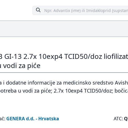
IB GI-13 2.7x 10exp4 TCID50/doz liofiliz
 vodi za piće
 i dodatne informacije za medicinsko sredstvo Avishie
otreba u vodi za piće; 2.7x 10exp4 TCID50/doz; boči
ač:
GENERA d.d. - Hrvatska
ATC:
Q