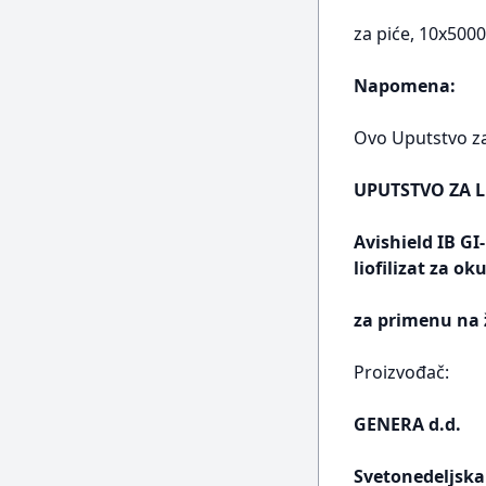
za piće, 10x500
Napomena:
Ovo Uputstvo za 
UPUTSTVO ZA L
Avishield IB GI
liofilizat za o
za primenu na 
Proizvođač:
GENERA d.d.
Svetonedeljska