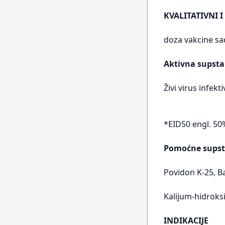
KVALITATIVNI I
doza vakcine sad
Aktivna supsta
Živi virus infekt
*EID50 engl. 50
Pomoćne supst
Povidon K-25, B
Kalijum-hidroks
INDIKACIJE