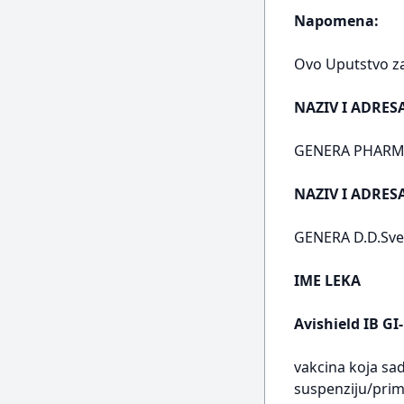
Napomena:
Ovo Uputstvo za 
NAZIV I ADRES
GENERA PHARMA 
NAZIV I ADRE
GENERA D.D.Svet
IME LEKA
Avishield IB GI
vakcina koja sadr
suspenziju/prim