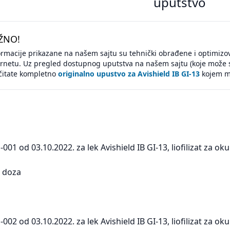
uputstvo
ŽNO!
ormacije prikazane na našem sajtu su tehnički obrađene i optimizov
ernetu. Uz pregled dostupnog uputstva na našem sajtu (koje može 
čitate kompletno
originalno upustvo za Avishield IB GI-13
kojem mo
001 od 03.10.2022. za lek Avishield IB GI-13, liofilizat za 
0 doza
002 od 03.10.2022. za lek Avishield IB GI-13, liofilizat za 