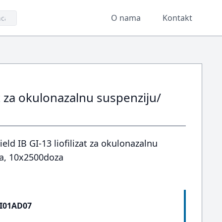
O nama
Kontakt
at za okulonazalnu suspenziju/
ld IB GI-13 liofilizat za okulonazalnu
ca, 10x2500doza
I01AD07