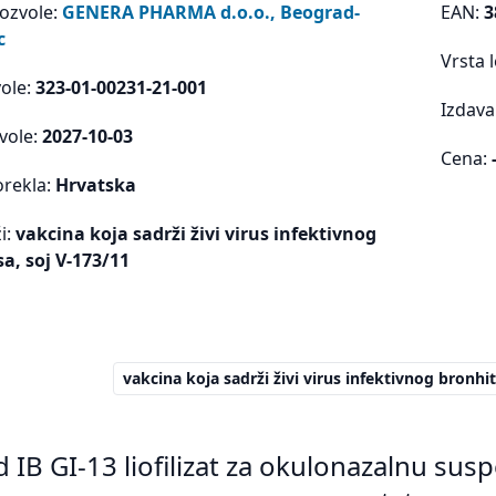
dozvole:
GENERA PHARMA d.o.o., Beograd-
EAN:
3
c
Vrsta 
vole:
323-01-00231-21-001
Izdava
vole:
2027-10-03
Cena:
orekla:
Hrvatska
i:
vakcina koja sadrži živi virus infektivnog
a, soj V-173/11
vakcina koja sadrži živi virus infektivnog bronhit
d IB GI-13 liofilizat za okulonazalnu sus