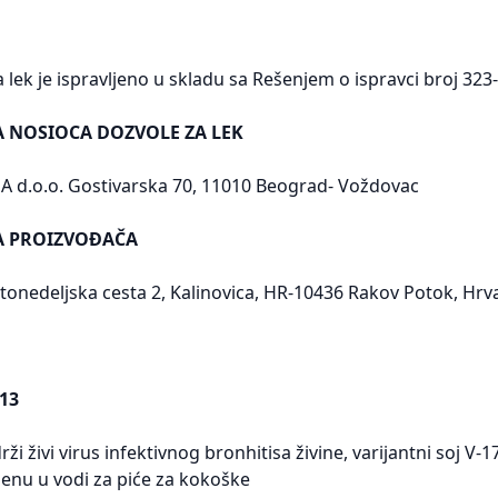
lek je ispravljeno u skladu sa Rešenjem o ispravci broj 32
A NOSIOCA DOZVOLE ZA LEK
d.o.o. Gostivarska 70, 11010 Beograd- Voždovac
SA PROIZVOĐAČA
onedeljska cesta 2, Kalinovica, HR-10436 Rakov Potok, Hrv
-13
ži živi virus infektivnog bronhitisa živine, varijantni soj V-
enu u vodi za piće za kokoške