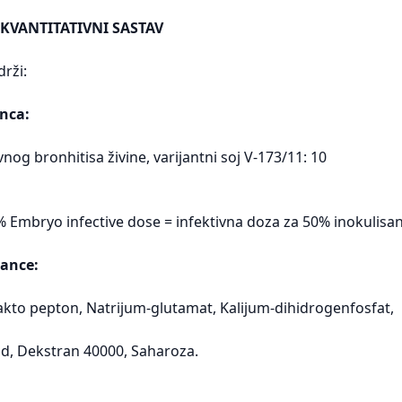
 KVANTITATIVNI SASTAV
rži:
nca:
ivnog bronhitisa živine, varijantni soj V-173/11: 10
% Embryo infective dose = infektivna doza za 50% inokulisa
ance:
akto pepton, Natrijum-glutamat, Kalijum-dihidrogenfosfat,
id, Dekstran 40000, Saharoza.