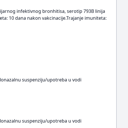
jarnog infektivnog bronhitisa, serotip 793B linija
eta: 10 dana nakon vakcinacije.Trajanje imuniteta:
okulonazalnu suspenziju/upotreba u vodi
okulonazalnu suspenziju/upotreba u vodi