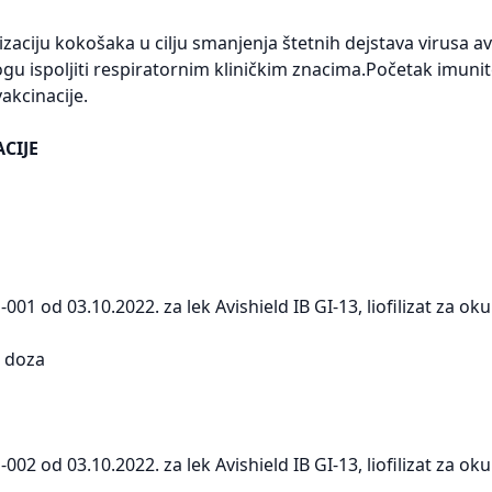
zaciju kokošaka u cilju smanjenja štetnih dejstava virusa avi
ogu ispoljiti respiratornim kliničkim znacima.Početak imunit
akcinacije.
CIJE
001 od 03.10.2022. za lek Avishield IB GI-13, liofilizat za 
0 doza
002 od 03.10.2022. za lek Avishield IB GI-13, liofilizat za 