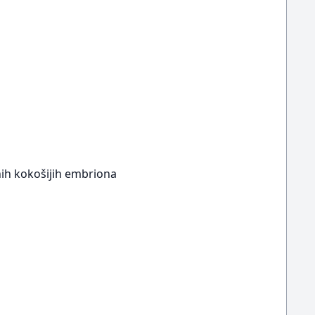
nih kokošijih embriona