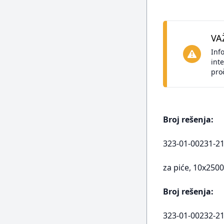
VA
Inf
int
pro
Broj rešenja:
323-01-00231-21-
za piće, 10x250
Broj rešenja:
323-01-00232-21-