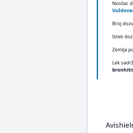
Nosilac 
Voždova
Broj doz
Istek doz
Zemlja p
Lek sadrž
bronhitis
Avishiel