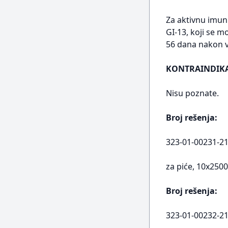
Za aktivnu imuni
GI-13, koji se m
56 dana nakon v
KONTRAINDIKA
Nisu poznate.
Broj rešenja:
323-01-00231-21-
za piće, 10x250
Broj rešenja:
323-01-00232-21-