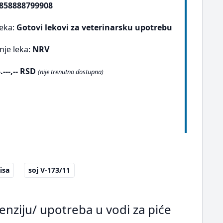
858888799908
leka:
Gotovi lekovi za veterinarsku upotrebu
nje leka:
NRV
-.---,-- RSD
(nije trenutno dostupna)
isa
soj V-173/11
penziju/ upotreba u vodi za piće