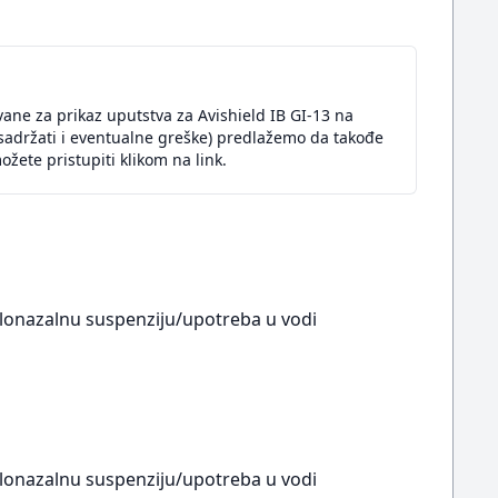
ane za prikaz uputstva za Avishield IB GI-13 na
sadržati i eventualne greške) predlažemo da takođe
žete pristupiti klikom na link.
okulonazalnu suspenziju/upotreba u vodi
okulonazalnu suspenziju/upotreba u vodi