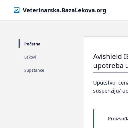
Veterinarska.BazaLekova.org
Početna
Avishield 
Lekovi
upotreba u
Supstance
Uputstvo, cena
suspenziju/ up
Proizvođ