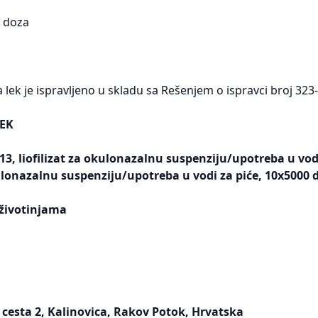
0 doza
lek je ispravljeno u skladu sa Rešenjem o ispravci broj 32
EK
-13, liofilizat za okulonazalnu suspenziju/upotreba u vod
kulonazalnu suspenziju/upotreba u vodi za piće, 10x5000 
životinjama
 cesta 2, Kalinovica, Rakov Potok, Hrvatska