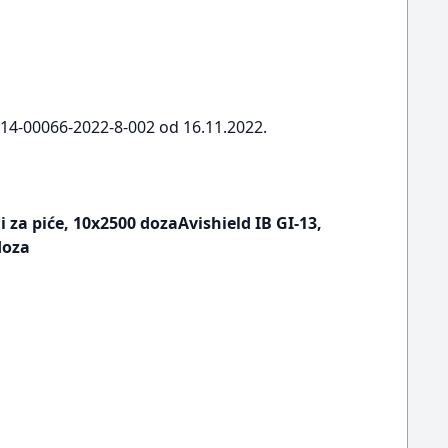
3-14-00066-2022-8-002 od 16.11.2022.
i za piće, 10x2500 dozaAvishield IB GI-13,
doza