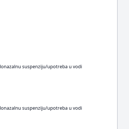
okulonazalnu suspenziju/upotreba u vodi
okulonazalnu suspenziju/upotreba u vodi