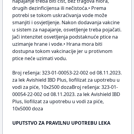
napajanje treba biti čist, bez tragova hlora,
drugih dezinficijensa ili nečistoća.• Prema
potrebi se tokom uskraćivanja vode može
smanjiti i osvjetljenje. Nakon dodavanja vakcine
u sistem za napajanje, osvetljenje treba pojačati.
Jači intenzitet osvetljenja podstaknuće ptice na
uzimanje hrane i vode.• Hrana mora biti
dostupna tokom vakcinacije jer u protivnom
ptice neće uzimati vodu.
Broj rešenja: 323-01-00053-22-002 od 08.11.2023.
za lek Avishield IBD Plus, liofilizat za upotrebu u
vodi za piće, 10x2500 dozaBroj rešenja: 323-01-
00054-22-002 od 08.11.2023. za lek Avishield IBD
Plus, liofilizat za upotrebu u vodi za piće,
10x5000 doza
UPUTSTVO ZA PRAVILNU UPOTREBU LEKA