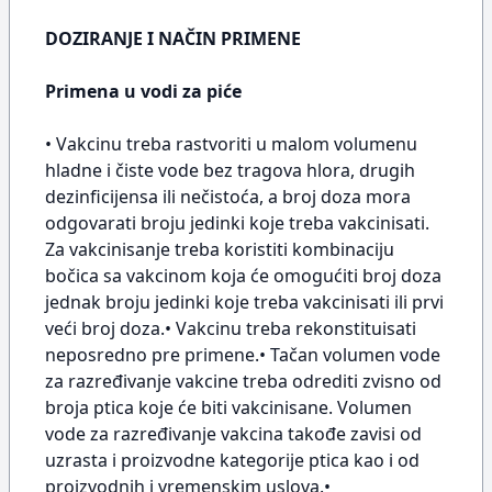
DOZIRANJE I NAČIN PRIMENE
Primena u vodi za piće
• Vakcinu treba rastvoriti u malom volumenu
hladne i čiste vode bez tragova hlora, drugih
dezinficijensa ili nečistoća, a broj doza mora
odgovarati broju jedinki koje treba vakcinisati.
Za vakcinisanje treba koristiti kombinaciju
bočica sa vakcinom koja će omogućiti broj doza
jednak broju jedinki koje treba vakcinisati ili prvi
veći broj doza.• Vakcinu treba rekonstituisati
neposredno pre primene.• Tačan volumen vode
za razređivanje vakcine treba odrediti zvisno od
broja ptica koje će biti vakcinisane. Volumen
vode za razređivanje vakcina takođe zavisi od
uzrasta i proizvodne kategorije ptica kao i od
proizvodnih i vremenskim uslova.•