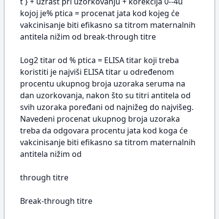
t } + uzrast pri uzorkovanju + korekcija 0--4u
kojoj je% ptica = procenat jata kod kojeg će
vakcinisanje biti efikasno sa titrom maternalnih
antitela nižim od break-through titre
Log2 titar od % ptica = ELISA titar koji treba
koristiti je najviši ELISA titar u određenom
procentu ukupnog broja uzoraka seruma na
dan uzorkovanja, nakon što su titri antitela od
svih uzoraka poređani od najnižeg do najvišeg.
Navedeni procenat ukupnog broja uzoraka
treba da odgovara procentu jata kod koga će
vakcinisanje biti efikasno sa titrom maternalnih
antitela nižim od
through titre
Break-through titre