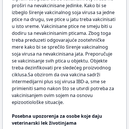
proširi na nevakcinisane jedinke. Kako bi se
izbeglo širenje vakcinalnog soja virusa sa jedne
ptice na drugu, sve ptice u jatu treba vakcinisati
u isto vreme. Vakcinisane ptice ne smeju biti u
dodiru sa nevakcinisanim pticama. Zbog toga
treba preduzeti odgovarajuće zootehničke
mere kako bi se sprečilo širenje vakcinalnog
soja virusa na nevakcinisana jata. Preporučuje
se vakcinisanje svih ptica u objektu. Objekte
treba dezinfikovati pre sledećeg proizvodnog
ciklusa.Sa obzirom da ova vakcina sadrži
intermedijarni plus soj virusa IBD-a, sme se
primieniti samo nakon što se utvrdi potreba za
vakcinisanjem ovim sojem na osnovu
epizootiološke situacije.
Posebna upozorenja za osobe koje daju
veterinarski lek životinjama