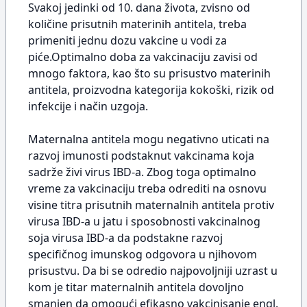
Svakoj jedinki od 10. dana života, zvisno od
količine prisutnih materinih antitela, treba
primeniti jednu dozu vakcine u vodi za
piće.Optimalno doba za vakcinaciju zavisi od
mnogo faktora, kao što su prisustvo materinih
antitela, proizvodna kategorija kokoški, rizik od
infekcije i način uzgoja.
Maternalna antitela mogu negativno uticati na
razvoj imunosti podstaknut vakcinama koja
sadrže živi virus IBD-a. Zbog toga optimalno
vreme za vakcinaciju treba odrediti na osnovu
visine titra prisutnih maternalnih antitela protiv
virusa IBD-a u jatu i sposobnosti vakcinalnog
soja virusa IBD-a da podstakne razvoj
specifičnog imunskog odgovora u njihovom
prisustvu. Da bi se odredio najpovoljniji uzrast u
kom je titar maternalnih antitela dovoljno
smanjen da omogući efikasno vakcinisanje engl.