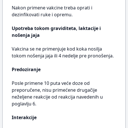
Nakon primene vakcine treba oprati i
dezinfikovati ruke i opremu.
Upotreba tokom graviditeta, laktacije i
nošenja jaja
Vakcina se ne primenjuje kod koka nosilja
tokom nošenja jaja ili 4 nedelje pre pronošenja.
Predoziranje
Posle primene 10 puta veće doze od
preporučene, nisu primećene drugačije
neželjene reakcije od reakcija navedenih u
poglavlju 6.
Interakcije