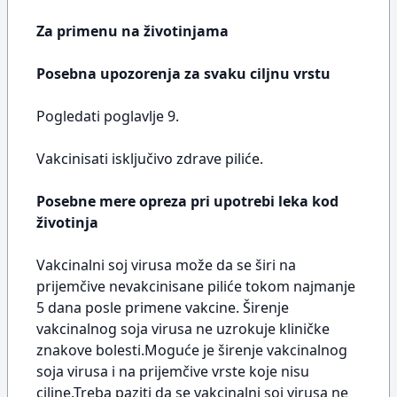
Za primenu na životinjama
Posebna upozorenja za svaku ciljnu vrstu
Pogledati poglavlje 9.
Vakcinisati isključivo zdrave piliće.
Posebne mere opreza pri upotrebi leka kod
životinja
Vakcinalni soj virusa može da se širi na
prijemčive nevakcinisane piliće tokom najmanje
5 dana posle primene vakcine. Širenje
vakcinalnog soja virusa ne uzrokuje kliničke
znakove bolesti.Moguće je širenje vakcinalnog
soja virusa i na prijemčive vrste koje nisu
ciljne.Treba paziti da se vakcinalni soj virusa ne