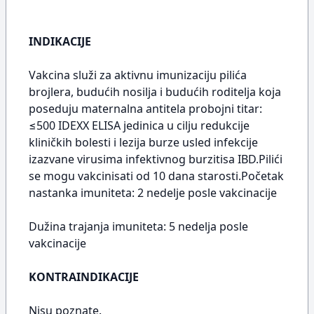
INDIKACIJE
Vakcina služi za aktivnu imunizaciju pilića
brojlera, budućih nosilja i budućih roditelja koja
poseduju maternalna antitela probojni titar:
≤500 IDEXX ELISA jedinica u cilju redukcije
kliničkih bolesti i lezija burze usled infekcije
izazvane virusima infektivnog burzitisa IBD.Pilići
se mogu vakcinisati od 10 dana starosti.Početak
nastanka imuniteta: 2 nedelje posle vakcinacije
Dužina trajanja imuniteta: 5 nedelja posle
vakcinacije
KONTRAINDIKACIJE
Nisu poznate.