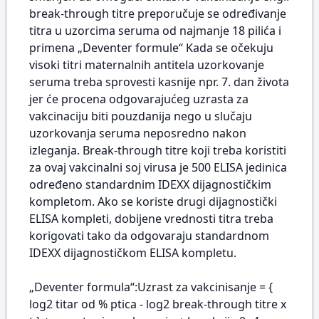
break-through titre preporučuje se određivanje
titra u uzorcima seruma od najmanje 18 pilića i
primena „Deventer formule“ Kada se očekuju
visoki titri maternalnih antitela uzorkovanje
seruma treba sprovesti kasnije npr. 7. dan života
jer će procena odgovarajućeg uzrasta za
vakcinaciju biti pouzdanija nego u slučaju
uzorkovanja seruma neposredno nakon
izleganja. Break-through titre koji treba koristiti
za ovaj vakcinalni soj virusa je 500 ELISA jedinica
određeno standardnim IDEXX dijagnostičkim
kompletom. Ako se koriste drugi dijagnostički
ELISA kompleti, dobijene vrednosti titra treba
korigovati tako da odgovaraju standardnom
IDEXX dijagnostičkom ELISA kompletu.
„Deventer formula“:Uzrast za vakcinisanje = {
log2 titar od % ptica - log2 break-through titre x