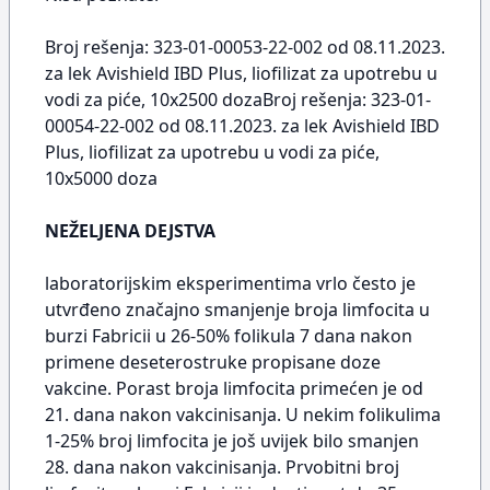
Broj rešenja: 323-01-00053-22-002 od 08.11.2023.
za lek Avishield IBD Plus, liofilizat za upotrebu u
vodi za piće, 10x2500 dozaBroj rešenja: 323-01-
00054-22-002 od 08.11.2023. za lek Avishield IBD
Plus, liofilizat za upotrebu u vodi za piće,
10x5000 doza
NEŽELJENA DEJSTVA
laboratorijskim eksperimentima vrlo često je
utvrđeno značajno smanjenje broja limfocita u
burzi Fabricii u 26-50% folikula 7 dana nakon
primene deseterostruke propisane doze
vakcine. Porast broja limfocita primećen je od
21. dana nakon vakcinisanja. U nekim folikulima
1-25% broj limfocita je još uvijek bilo smanjen
28. dana nakon vakcinisanja. Prvobitni broj