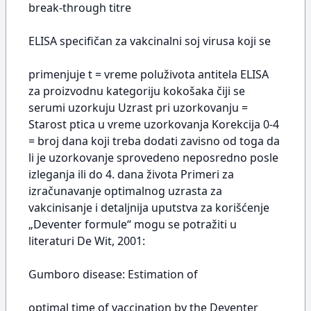
break-through titre
ELISA specifičan za vakcinalni soj virusa koji se
primenjuje t = vreme poluživota antitela ELISA
za proizvodnu kategoriju kokošaka čiji se
serumi uzorkuju Uzrast pri uzorkovanju =
Starost ptica u vreme uzorkovanja Korekcija 0-4
= broj dana koji treba dodati zavisno od toga da
li je uzorkovanje sprovedeno neposredno posle
izleganja ili do 4. dana života Primeri za
izračunavanje optimalnog uzrasta za
vakcinisanje i detaljnija uputstva za korišćenje
„Deventer formule“ mogu se potražiti u
literaturi De Wit, 2001:
Gumboro disease: Estimation of
optimal time of vaccination by the Deventer