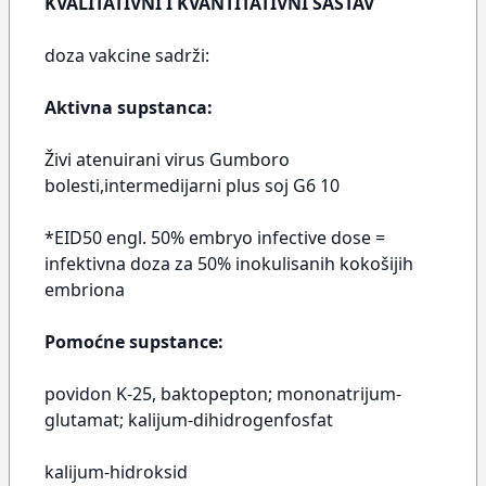
KVALITATIVNI I KVANTITATIVNI SASTAV
doza vakcine sadrži:
Aktivna supstanca:
Živi atenuirani virus Gumboro
bolesti,intermedijarni plus soj G6 10
*EID50 engl. 50% embryo infective dose =
infektivna doza za 50% inokulisanih kokošijih
embriona
Pomoćne supstance:
povidon K-25, baktopepton; mononatrijum-
glutamat; kalijum-dihidrogenfosfat
kalijum-hidroksid