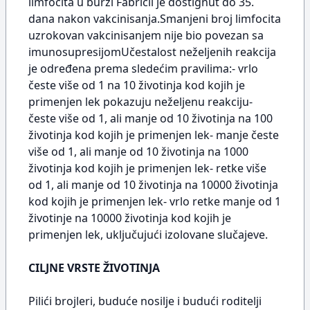
limfocita u burzi Fabricii je dostignut do 35.
dana nakon vakcinisanja.Smanjeni broj limfocita
uzrokovan vakcinisanjem nije bio povezan sa
imunosupresijomUčestalost neželjenih reakcija
je određena prema sledećim pravilima:- vrlo
česte više od 1 na 10 životinja kod kojih je
primenjen lek pokazuju neželjenu reakciju-
česte više od 1, ali manje od 10 životinja na 100
životinja kod kojih je primenjen lek- manje česte
više od 1, ali manje od 10 životinja na 1000
životinja kod kojih je primenjen lek- retke više
od 1, ali manje od 10 životinja na 10000 životinja
kod kojih je primenjen lek- vrlo retke manje od 1
životinje na 10000 životinja kod kojih je
primenjen lek, uključujući izolovane slučajeve.
CILJNE VRSTE ŽIVOTINJA
Pilići brojleri, buduće nosilje i budući roditelji