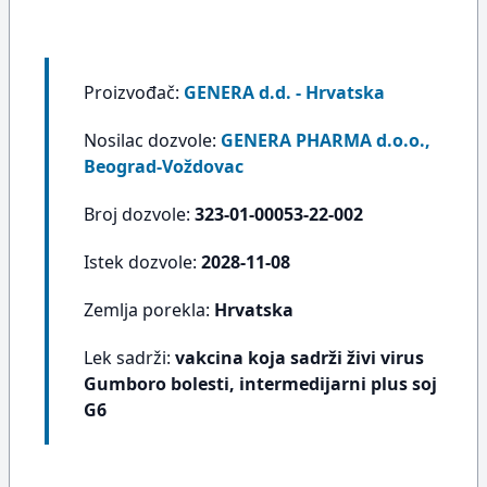
Proizvođač:
GENERA d.d. - Hrvatska
Nosilac dozvole:
GENERA PHARMA d.o.o.,
Beograd-Voždovac
Broj dozvole:
323-01-00053-22-002
Istek dozvole:
2028-11-08
Zemlja porekla:
Hrvatska
Lek sadrži:
vakcina koja sadrži živi virus
Gumboro bolesti, intermedijarni plus soj
G6