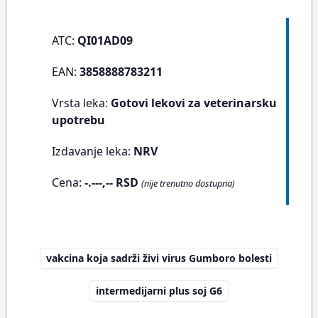
ATC:
QI01AD09
EAN:
3858888783211
Vrsta leka:
Gotovi lekovi za veterinarsku
upotrebu
Izdavanje leka:
NRV
Cena:
-.---,-- RSD
(nije trenutno dostupna)
vakcina koja sadrži živi virus Gumboro bolesti
intermedijarni plus soj G6