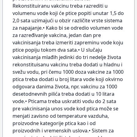
Rekonstituiranu vakcinu treba razrediti u
volumenu vode koji će ptice popiti unutar 1,5 do
2,0 sata uzimajući u obzir različite vrste sistema
za napajanje.• Kako bi se odredio volumen vode
za razređivanje vakcina, jedan dan pre
vakcinisanja treba izmeriti zapreminu vode koju
ptice popiju tokom dva sata.• U slučaju
vakcinisanja mlađih jedinki do tri nedelje života
rekonstituisanu vakcinu treba dodati u hladnu i
svežu vodu, pri čemu 1000 doza vakcine za 1000
ptica treba dodati u broj litara vode koji okvirno
odgovara danima života, npr. vakcinu za 1000
desetodnevnih pilića treba dodati u 10 litara
vode.• Pticama treba uskratiti vodu do 2 sata
pre vakcinisanja unos vode kod ptica može se
menjati zavisno od temperature vazduha,
proizvodne kategorije ptica kao i od
proizvodnih i vremenskih uslova.• Sistem za