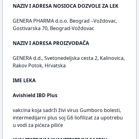
NAZIV I ADRESA NOSIOCA DOZVOLE ZA LEK
GENERA PHARMA d.o.o. Beograd –Voždovac,
Gostivarska 70, Beograd-Voždovac
NAZIV I ADRESA PROIZVOĐAČA
GENERA d.d., Svetonedeljska cesta 2, Kalinovica,
Rakov Potok, Hrvatska
IME LEKA
Avishield IBD Plus
vakcina koja sadrži živi virus Gumboro bolesti,
intermedijarni plus soj G6 liofilizat za upotrebu
u vodi za pićeza piliće