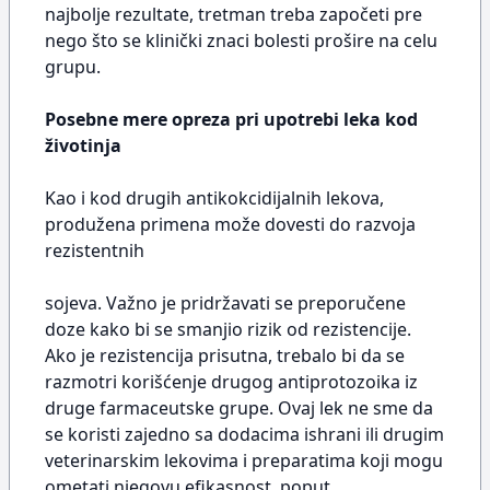
najbolje rezultate, tretman treba započeti pre
nego što se klinički znaci bolesti prošire na celu
grupu.
Posebne mere opreza pri upotrebi leka kod
životinja
Kao i kod drugih antikokcidijalnih lekova,
produžena primena može dovesti do razvoja
rezistentnih
sojeva. Važno je pridržavati se preporučene
doze kako bi se smanjio rizik od rezistencije.
Ako je rezistencija prisutna, trebalo bi da se
razmotri korišćenje drugog antiprotozoika iz
druge farmaceutske grupe. Ovaj lek ne sme da
se koristi zajedno sa dodacima ishrani ili drugim
veterinarskim lekovima i preparatima koji mogu
ometati njegovu efikasnost, poput