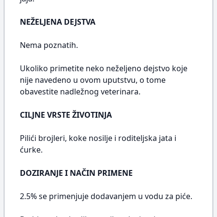
NEŽELJENA DEJSTVA
Nema poznatih.
Ukoliko primetite neko neželjeno dejstvo koje
nije navedeno u ovom uputstvu, o tome
obavestite nadležnog veterinara.
CILJNE VRSTE ŽIVOTINJA
Pilići brojleri, koke nosilje i roditeljska jata i
ćurke.
DOZIRANJE I NAČIN PRIMENE
2.5% se primenjuje dodavanjem u vodu za piće.