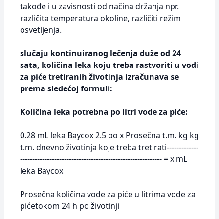
takođe i u zavisnosti od načina držanja npr.
različita temperatura okoline, različiti režim
osvetljenja.
slučaju kontinuiranog lečenja duže od 24
sata, količina leka koju treba rastvoriti u vodi
za piće tretiranih životinja izračunava se
prema sledećoj formuli:
Količina leka potrebna po litri vode za piće:
0.28 mL leka Baycox 2.5 po x Prosečna t.m. kg kg
t.m. dnevno životinja koje treba tretirati-------------
---------------------------------------------------------- = x mL
leka Baycox
Prosečna količina vode za piće u litrima vode za
pićetokom 24 h po životinji