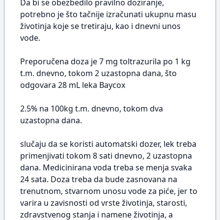
Da bi se obezbedilo pravilno doziranje,
potrebno je što tačnije izračunati ukupnu masu
životinja koje se tretiraju, kao i dnevni unos
vode.
Preporučena doza je 7 mg toltrazurila po 1 kg
t.m. dnevno, tokom 2 uzastopna dana, što
odgovara 28 mL leka Baycox
2.5% na 100kg t.m. dnevno, tokom dva
uzastopna dana.
slučaju da se koristi automatski dozer, lek treba
primenjivati tokom 8 sati dnevno, 2 uzastopna
dana. Medicinirana voda treba se menja svaka
24 sata. Doza treba da bude zasnovana na
trenutnom, stvarnom unosu vode za piće, jer to
varira u zavisnosti od vrste životinja, starosti,
zdravstvenog stanja i namene životinja, a