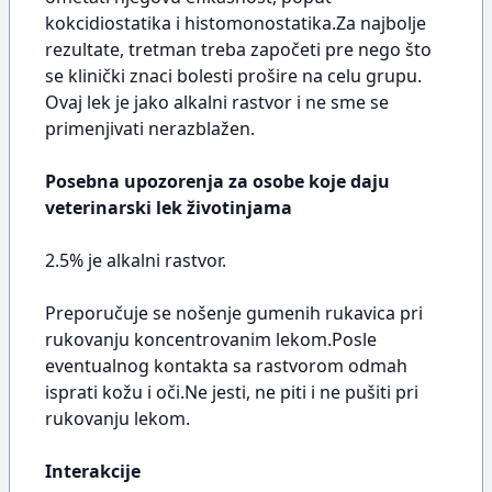
kokcidiostatika i histomonostatika.Za najbolje
rezultate, tretman treba započeti pre nego što
se klinički znaci bolesti prošire na celu grupu.
Ovaj lek je jako alkalni rastvor i ne sme se
primenjivati nerazblažen.
Posebna upozorenja za osobe koje daju
veterinarski lek životinjama
2.5% je alkalni rastvor.
Preporučuje se nošenje gumenih rukavica pri
rukovanju koncentrovanim lekom.Posle
eventualnog kontakta sa rastvorom odmah
isprati kožu i oči.Ne jesti, ne piti i ne pušiti pri
rukovanju lekom.
Interakcije