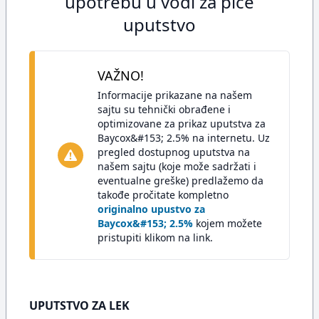
upotrebu u vodi za piće
uputstvo
VAŽNO!
Informacije prikazane na našem
sajtu su tehnički obrađene i
optimizovane za prikaz uputstva za
Baycox&#153; 2.5% na internetu. Uz
pregled dostupnog uputstva na
našem sajtu (koje može sadržati i
eventualne greške) predlažemo da
takođe pročitate kompletno
originalno upustvo za
Baycox&#153; 2.5%
kojem možete
pristupiti klikom na link.
UPUTSTVO ZA LEK