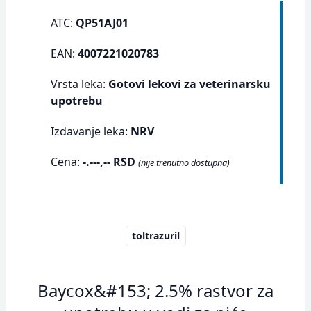
ATC:
QP51AJ01
EAN:
4007221020783
Vrsta leka:
Gotovi lekovi za veterinarsku
upotrebu
Izdavanje leka:
NRV
Cena:
-.---,-- RSD
(nije trenutno dostupna)
toltrazuril
Baycox&#153; 2.5% rastvor za