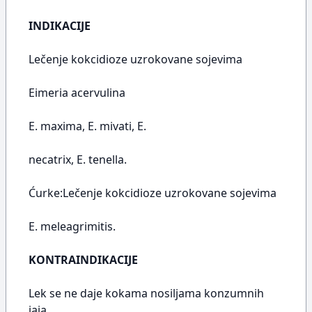
INDIKACIJE
Lečenje kokcidioze uzrokovane sojevima
Eimeria acervulina
E. maxima, E. mivati, E.
necatrix, E. tenella.
Ćurke:Lečenje kokcidioze uzrokovane sojevima
E. meleagrimitis.
KONTRAINDIKACIJE
Lek se ne daje kokama nosiljama konzumnih
jaja.