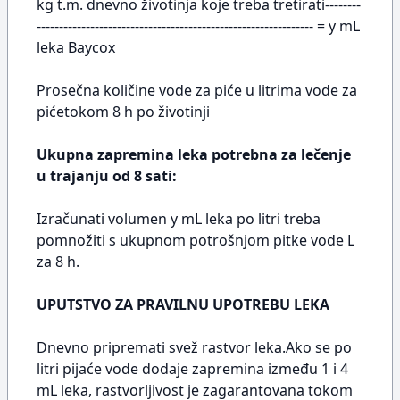
kg t.m. dnevno životinja koje treba tretirati--------
-------------------------------------------------------------- = y mL
leka Baycox
Prosečna količine vode za piće u litrima vode za
pićetokom 8 h po životinji
Ukupna zapremina leka potrebna za lečenje
u trajanju od 8 sati:
Izračunati volumen y mL leka po litri treba
pomnožiti s ukupnom potrošnjom pitke vode L
za 8 h.
UPUTSTVO ZA PRAVILNU UPOTREBU LEKA
Dnevno pripremati svež rastvor leka.Ako se po
litri pijaće vode dodaje zapremina između 1 i 4
mL leka, rastvorljivost je zagarantovana tokom