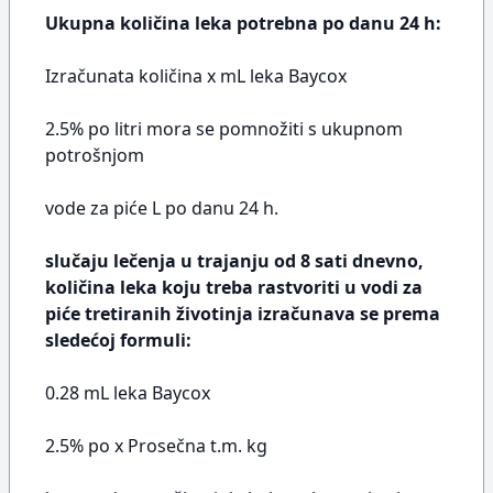
Ukupna količina leka potrebna po danu 24 h:
Izračunata količina x mL leka Baycox
2.5% po litri mora se pomnožiti s ukupnom
potrošnjom
vode za piće L po danu 24 h.
slučaju lečenja u trajanju od 8 sati dnevno,
količina leka koju treba rastvoriti u vodi za
piće tretiranih životinja izračunava se prema
sledećoj formuli:
0.28 mL leka Baycox
2.5% po x Prosečna t.m. kg