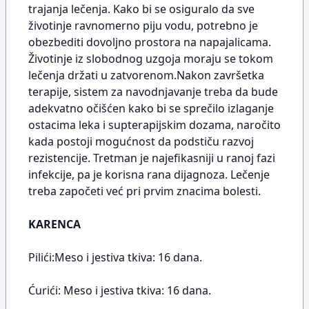
trajanja lečenja. Kako bi se osiguralo da sve
životinje ravnomerno piju vodu, potrebno je
obezbediti dovoljno prostora na napajalicama.
Životinje iz slobodnog uzgoja moraju se tokom
lečenja držati u zatvorenom.Nakon završetka
terapije, sistem za navodnjavanje treba da bude
adekvatno očišćen kako bi se sprečilo izlaganje
ostacima leka i supterapijskim dozama, naročito
kada postoji mogućnost da podstiču razvoj
rezistencije. Tretman je najefikasniji u ranoj fazi
infekcije, pa je korisna rana dijagnoza. Lečenje
treba započeti već pri prvim znacima bolesti.
KARENCA
Pilići:Meso i jestiva tkiva: 16 dana.
Ćurići: Meso i jestiva tkiva: 16 dana.