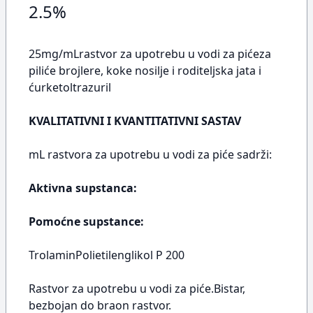
2.5%
25mg/mLrastvor za upotrebu u vodi za pićeza
piliće brojlere, koke nosilje i roditeljska jata i
ćurketoltrazuril
KVALITATIVNI I KVANTITATIVNI SASTAV
mL rastvora za upotrebu u vodi za piće sadrži:
Aktivna supstanca:
Pomoćne supstance:
TrolaminPolietilenglikol P 200
Rastvor za upotrebu u vodi za piće.Bistar,
bezbojan do braon rastvor.