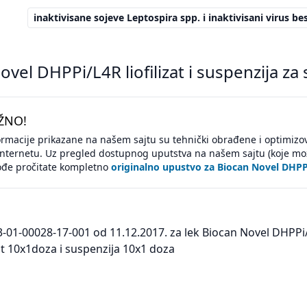
inaktivisane sojeve Leptospira spp. i inaktivisani virus be
vel DHPPi/L4R liofilizat i suspenzija za
ŽNO!
ormacije prikazane na našem sajtu su tehnički obrađene i optimizo
internetu. Uz pregled dostupnog uputstva na našem sajtu (koje mo
ođe pročitate kompletno
originalno upustvo za Biocan Novel DHP
3-01-00028-17-001 od 11.12.2017. za lek Biocan Novel DHPPi/L4
izat 10x1doza i suspenzija 10x1 doza