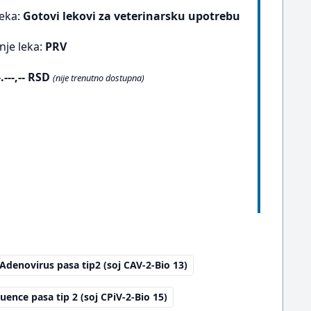
leka:
Gotovi lekovi za veterinarsku upotrebu
nje leka:
PRV
-.---,-- RSD
(nije trenutno dostupna)
 Adenovirus pasa tip2 (soj CAV-2-Bio 13)
luence pasa tip 2 (soj CPiV-2-Bio 15)