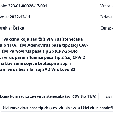
vole:
323-01-00028-17-001
Vrsta 
vole:
2022-12-11
Izdava
orekla:
Češka
Cena:
i:
vakcina koja sadrži živi virus štenećaka
Bio 11/A), živi Adenovirus pasa tip2 (soj CAV-
, živi Parvovirus pasa tip 2b (CPV-2b-Bio
ivi virus parainfluence pasa tip 2 (soj CPiV-2-
inaktivisane sojeve Leptospira spp. i
sani virus besnila, soj SAD Vnukovo-32
kcina koja sadrži živi virus štenećaka (soj CDV Bio 11/A)
živi
živi Parvovirus pasa tip 2b (CPV-2b-Bio 12/B) i živi virus parainf