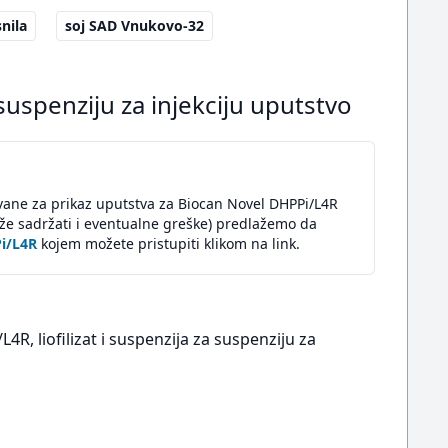
snila
soj SAD Vnukovo-32
 suspenziju za injekciju uputstvo
vane za prikaz uputstva za Biocan Novel DHPPi/L4R
že sadržati i eventualne greške) predlažemo da
Pi/L4R
kojem možete pristupiti klikom na link.
R, liofilizat i suspenzija za suspenziju za