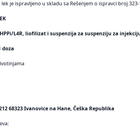
lek je ispravljeno u skladu sa Rešenjem o ispravci broj 323
EK
Pi/L4R, liofilizat i suspenzija za suspenziju za injekciju
1 doza
ivotinjama
2 68323 Ivanovice na Hane, Češka Republika
eva: