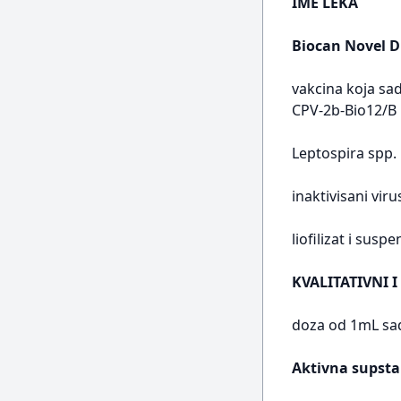
IME LEKA
Biocan Novel 
vakcina koja sad
CPV-2b-Bio12/B i
Leptospira spp.
inaktivisani vir
liofilizat i susp
KVALITATIVNI I
doza od 1mL sad
Aktivna supstan