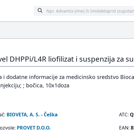
l DHPPi/L4R liofilizat i suspenzija za su
 i dodatne informacije za medicinsko sredstvo Biocan
injekciju; ; bočica, 10x1doza
ač:
BIOVETA, A. S. - Češka
ATC:
Q
dozvole:
PROVET D.O.O.
EAN:
8