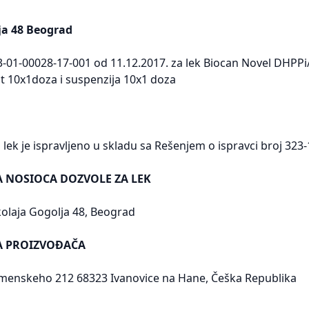
ja 48 Beograd
3-01-00028-17-001 od 11.12.2017. za lek Biocan Novel DHPPi/L4
izat 10x1doza i suspenzija 10x1 doza
lek je ispravljeno u skladu sa Rešenjem o ispravci broj 323
A NOSIOCA DOZVOLE ZA LEK
olaja Gogolja 48, Beograd
SA PROIZVOĐAČA
menskeho 212 68323 Ivanovice na Hane, Češka Republika