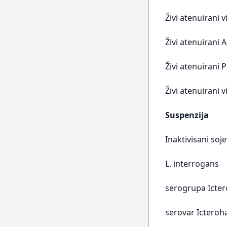
Živi atenuirani 
Živi atenuirani 
Živi atenuirani 
Živi atenuirani v
Suspenzija
Inaktivisani soje
L. interrogans
serogrupa Icte
serovar Icteroh