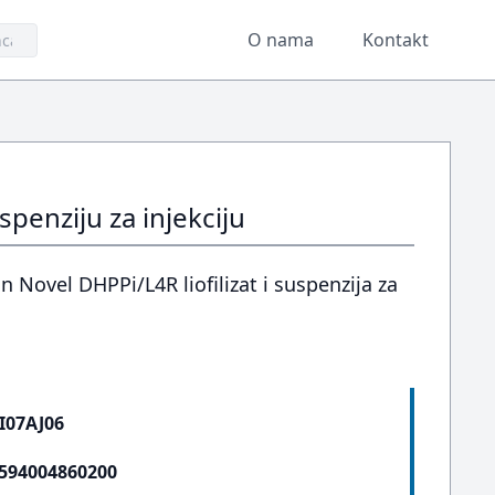
O nama
Kontakt
spenziju za injekciju
 Novel DHPPi/L4R liofilizat i suspenzija za
I07AJ06
594004860200