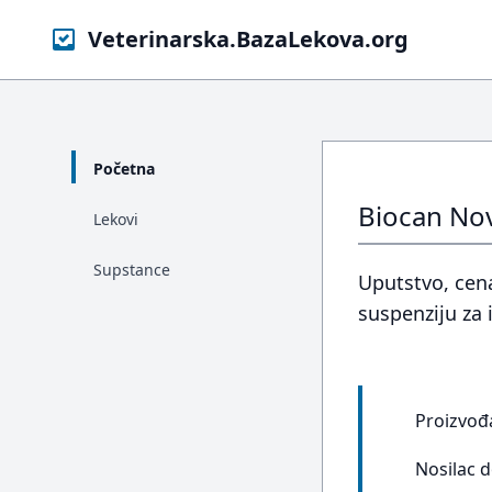
Veterinarska.BazaLekova.org
Početna
Biocan Nove
Lekovi
Supstance
Uputstvo, cena
suspenziju za 
Proizvođ
Nosilac 