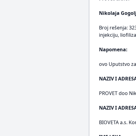
Nikolaja Gogol
Broj rešenja: 32
injekciju, liofil
Napomena:
ovo Uputstvo za 
NAZIV I ADRES
PROVET doo Nik
NAZIV I ADRE
BIOVETA a.s. Ko