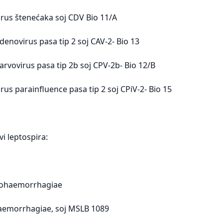
virus štenećaka soj CDV Bio 11/A
Adenovirus pasa tip 2 soj CAV-2- Bio 13
Parvovirus pasa tip 2b soj CPV-2b- Bio 12/B
irus parainfluence pasa tip 2 soj CPiV-2- Bio 15
vi leptospira:
rohaemorrhagiae
aemorrhagiae, soj MSLB 1089