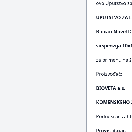
ovo Uputstvo za 
UPUTSTVO ZA L
Biocan Novel DHP
suspenzija 10x
za primenu na ž
Proizvođač:
BIOVETA a.s.
KOMENSKEHO 21
Podnosilac zaht
Provet d.o.o.