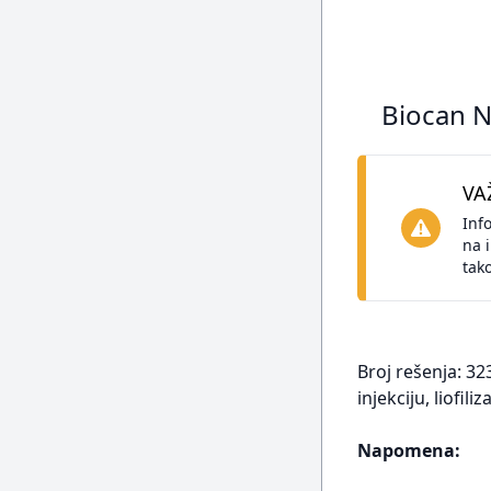
Biocan No
VA
Inf
na 
tak
Broj rešenja: 32
injekciju, liofil
Napomena: