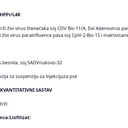
DHPPi/L4R
rži živi virus štenećaka soj CDV Bio 11/A, živi Adenovirus pas
 živi virus parainfluence pasa soj CpiV-2-Bio 15 i inaktivisan
us besnila, soj SADVnukovo-32
enzija za suspenziju za injekcijuza pse
 KVANTITATIVNI SASTAV
rži:
ca:Liofilizat: