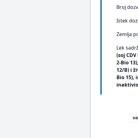
Broj doz
Istek doz
Zemlja p
Lek sadrž
(soj CDV 
2-Bio 13)
12/B) i ž
Bio 15), 
inaktivi
va