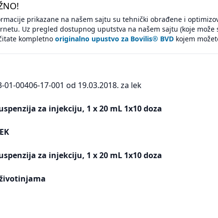
ŽNO!
ormacije prikazane na našem sajtu su tehnički obrađene i optimizo
ernetu. Uz pregled dostupnog uputstva na našem sajtu (koje može 
čitate kompletno
originalno upustvo za Bovilis® BVD
kojem možete 
3-01-00406-17-001 od 19.03.2018. za lek
uspenzija za injekciju, 1 x 20 mL 1x10 doza
EK
uspenzija za injekciju, 1 x 20 mL 1x10 doza
životinjama