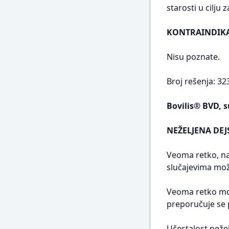
starosti u cilju
KONTRAINDIKA
Nisu poznate.
Broj rešenja: 32
Bovilis® BVD, s
NEŽELJENA DEJ
Veoma retko, na
slučajevima može
Veoma retko mogu
preporučuje se 
Učestalost nežel