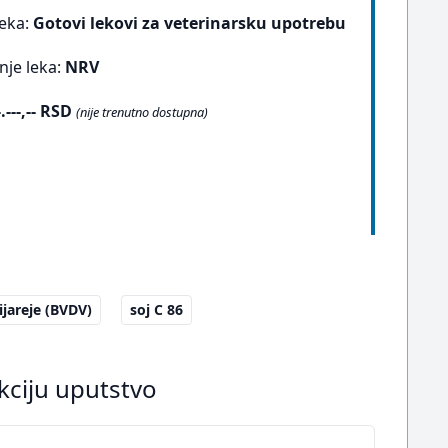
leka:
Gotovi lekovi za veterinarsku upotrebu
nje leka:
NRV
-.---,-- RSD
(nije trenutno dostupna)
ijareje (BVDV)
soj C 86
kciju uputstvo