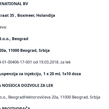
ERNATIONAL BV
raat 35 , Boxmeer, Holandija
eva:
.o.o., Beograd
20a, 11000 Beograd, Srbija
3-01-00406-17-001 od 19.03.2018. za lek
uspenzija za injekciju, 1 x 20 mL 1x10 doza
A NOSIOCA DOZVOLE ZA LEK
o., BeogradHektorovićeva 20a, 11000 Beograd, Srbija
SA PROIZVOĐAČA