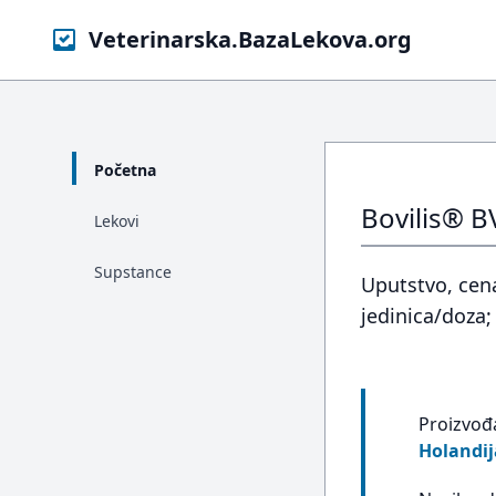
Veterinarska.BazaLekova.org
Početna
Bovilis® B
Lekovi
Supstance
Uputstvo, cena
jedinica/doza;
Proizvođ
Holandij