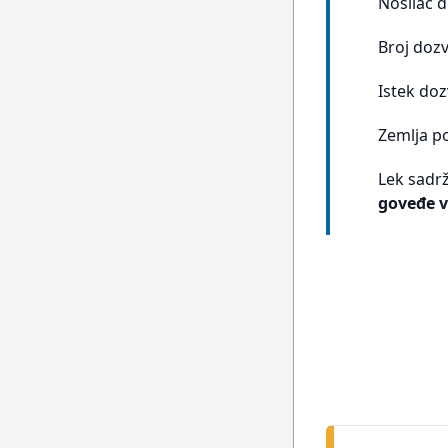
Nosilac 
Broj doz
Istek doz
Zemlja p
Lek sadrž
goveđe vi