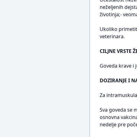
neželjenih dejst
životinja;- veom
Ukoliko primetit
veterinara.
CILJNE VRSTE Ž
Goveda krave i 
DOZIRANJE I N
Za intramuskula
Sva goveda se mo
osnovna vakcinac
nedelje pre poče