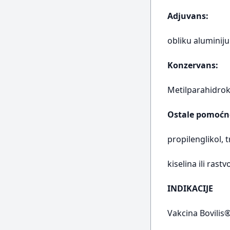
Adjuvans:
obliku aluminij
Konzervans:
Metilparahidro
Ostale pomoćn
propilenglikol,
kiselina ili ras
INDIKACIJE
Vakcina Bovilis®