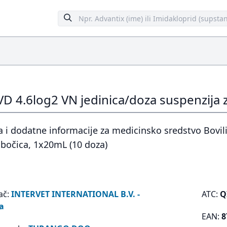
VD 4.6log2 VN jedinica/doza suspenzija z
 i dodatne informacije za medicinsko sredstvo Bovili
 bočica, 1x20mL (10 doza)
ač:
INTERVET INTERNATIONAL B.V. -
ATC:
Q
a
EAN:
8