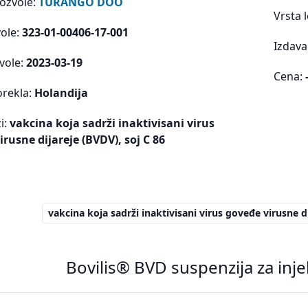
dozvole:
TURANGO DOO
Vrsta 
vole:
323-01-00406-17-001
Izdava
vole:
2023-03-19
Cena:
orekla:
Holandija
i:
vakcina koja sadrži inaktivisani virus
rusne dijareje (BVDV), soj C 86
vakcina koja sadrži inaktivisani virus goveđe virusne d
Bovilis® BVD suspenzija za inje