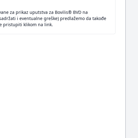
vane za prikaz uputstva za Bovilis® BVD na
sadržati i eventualne greške) predlažemo da takođe
pristupiti klikom na link.