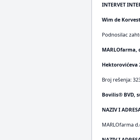
INTERVET INT
Wim de Korvest
Podnosilac zaht
MARLOfarma, d
Hektorovićeva 
Broj rešenja: 32
Bovilis® BVD, s
NAZIV I ADRES
MARLOfarma d.o.
NAZIV I ADRE