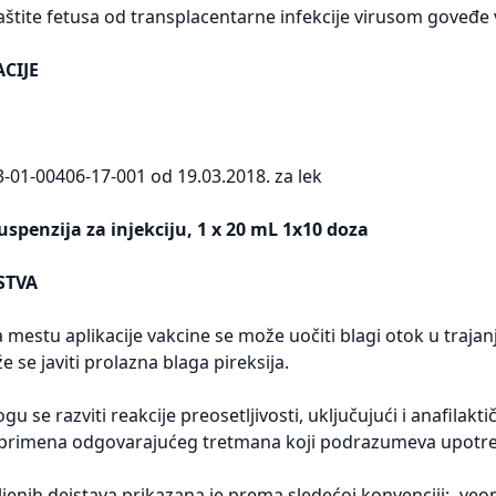
 zaštite fetusa od transplacentarne infekcije virusom goveđe 
CIJE
3-01-00406-17-001 od 19.03.2018. za lek
uspenzija za injekciju, 1 x 20 mL 1x10 doza
STVA
 mestu aplikacije vakcine se može uočiti blagi otok u traja
 se javiti prolazna blaga pireksija.
 se razviti reakcije preosetljivosti, uključujući i anafilaktič
primena odgovarajućeg tretmana koji podrazumeva upotrebu
jenih dejstava prikazana je prema sledećoj konvenciji:- ve