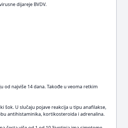
virusne dijareje BVDV.
nju od najviše 14 dana. Takođe u veoma retkim
ki šok. U slučaju pojave reakcija u tipu anafilakse,
 antihistaminika, kortikosteroida i adrenalina.
oma česta više od 1 od 10 životinja ima simptome