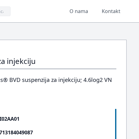
O nama
Kontakt
a injekciju
s® BVD suspenzija za injekciju; 4.6log2 VN
I02AA01
713184049087