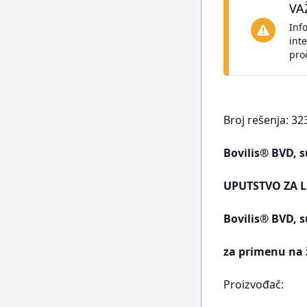
VA
Inf
int
pro
Broj rešenja: 32
Bovilis® BVD, s
UPUTSTVO ZA L
Bovilis® BVD, s
za primenu na 
Proizvođač: