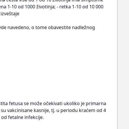
na 1-10 od 1000 životinja; - retka 1-10 od 10 000
 izveštaje
e ovde navedeno, o tome obavestite nadležnog
tita fetusa se može očekivati ukoliko je primarna
 su vakcinisane kasnije, tj. u periodu kraćem od 4
od fetalne infekcije.