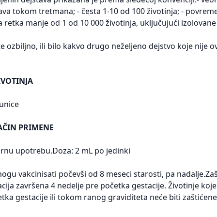
ava tokom tretmana; - česta 1-10 od 100 životinja; - povreme
a retka manje od 1 od 10 000 životinja, uključujući izolovane
e ozbiljno, ili bilo kakvo drugo neželjeno dejstvo koje nij
IVOTINJA
junice
AČIN PRIMENE
rnu upotrebu.Doza: 2 mL po jedinki
gu vakcinisati počevši od 8 meseci starosti, pa nadalje.Zaš
ija završena 4 nedelje pre početka gestacije. Životinje koje
tka gestacije ili tokom ranog graviditeta neće biti zaštićene 