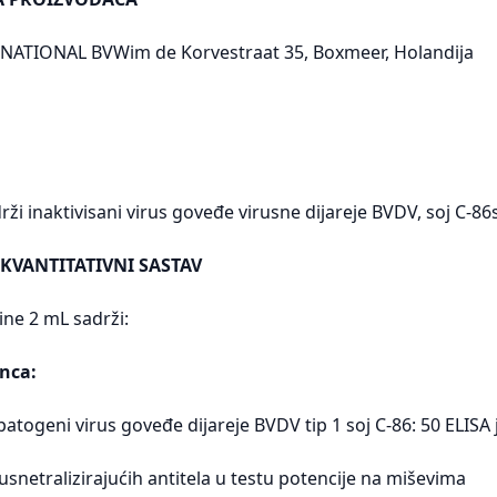
NATIONAL BVWim de Korvestraat 35, Boxmeer, Holandija
rži inaktivisani virus goveđe virusne dijareje BVDV, soj C-8
 KVANTITATIVNI SASTAV
ine 2 mL sadrži:
nca:
opatogeni virus goveđe dijareje BVDV tip 1 soj C-86: 50 ELISA
irusnetralizirajućih antitela u testu potencije na miševima