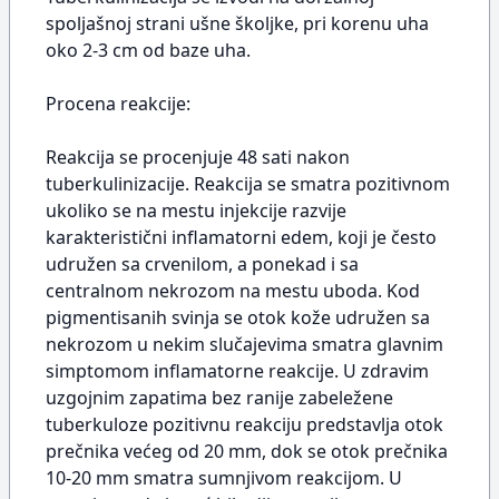
spoljašnoj strani ušne školjke, pri korenu uha
oko 2-3 cm od baze uha.
Procena reakcije:
Reakcija se procenjuje 48 sati nakon
tuberkulinizacije. Reakcija se smatra pozitivnom
ukoliko se na mestu injekcije razvije
karakteristični inflamatorni edem, koji je često
udružen sa crvenilom, a ponekad i sa
centralnom nekrozom na mestu uboda. Kod
pigmentisanih svinja se otok kože udružen sa
nekrozom u nekim slučajevima smatra glavnim
simptomom inflamatorne reakcije. U zdravim
uzgojnim zapatima bez ranije zabeležene
tuberkuloze pozitivnu reakciju predstavlja otok
prečnika većeg od 20 mm, dok se otok prečnika
10-20 mm smatra sumnjivom reakcijom. U