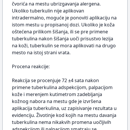
čvorića na mestu ubrizgavanja alergena.
Ukoliko tuberkulin nije aplikovan
intradermalno, moguće je ponoviti aplikaciju na
istom mestu u propisanoj dozi. Ukoliko je koža
oštećena prilikom šišanja, ili se pre primene
tuberkulina nakon šišanja uoči prisustvo lezija
na koži, tuberkulin se mora aplikovati na drugo
mesto na istoj strani vrata.
Procena reakcije:
Reakcija se procenjuje 72 ±4 sata nakon
primene tuberkulina adspekcijom, palpacijom
kože i merenjem kutimetrom zadebljanja
kožnog nabora na mestu gde je izvršena
aplikacija tuberkulina, uz zapisivanje rezultata u
evidenciju. Životinje kod kojih na mestu davanja
tuberkulina nema nikakvih promena uočljivih
adspekcijom ili palpacijom smatraju se