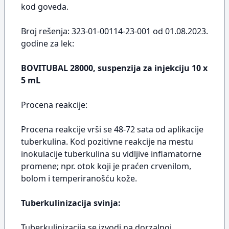
kod goveda.
Broj rešenja: 323-01-00114-23-001 od 01.08.2023.
godine za lek:
BOVITUBAL 28000, suspenzija za injekciju 10 x
5 mL
Procena reakcije:
Procena reakcije vrši se 48-72 sata od aplikacije
tuberkulina. Kod pozitivne reakcije na mestu
inokulacije tuberkulina su vidljive inflamatorne
promene; npr. otok koji je praćen crvenilom,
bolom i temperiranošću kože.
Tuberkulinizacija svinja:
Tuberkulinizacija se izvodi na dorzalnoj