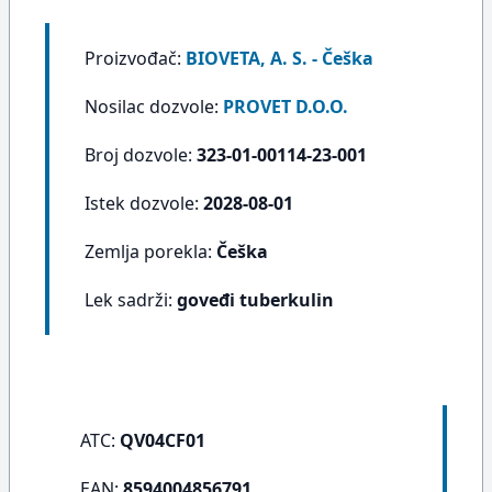
Proizvođač:
BIOVETA, A. S. - Češka
Nosilac dozvole:
PROVET D.O.O.
Broj dozvole:
323-01-00114-23-001
Istek dozvole:
2028-08-01
Zemlja porekla:
Češka
Lek sadrži:
goveđi tuberkulin
ATC:
QV04CF01
EAN:
8594004856791