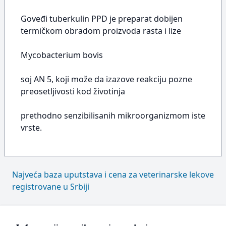
Goveđi tuberkulin PPD je preparat dobijen
termičkom obradom proizvoda rasta i lize
Mycobacterium bovis
soj AN 5, koji može da izazove reakciju pozne
preosetljivosti kod životinja
prethodno senzibilisanih mikroorganizmom iste
vrste.
Najveća baza uputstava i cena za veterinarske lekove
registrovane u Srbiji