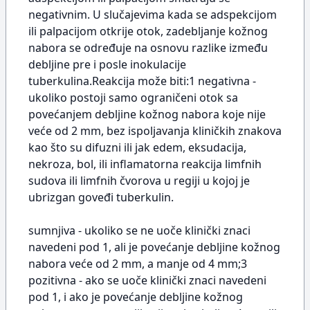
negativnim. U slučajevima kada se adspekcijom
ili palpacijom otkrije otok, zadebljanje kožnog
nabora se određuje na osnovu razlike između
debljine pre i posle inokulacije
tuberkulina.Reakcija može biti:1 negativna -
ukoliko postoji samo ograničeni otok sa
povećanjem debljine kožnog nabora koje nije
veće od 2 mm, bez ispoljavanja kliničkih znakova
kao što su difuzni ili jak edem, eksudacija,
nekroza, bol, ili inflamatorna reakcija limfnih
sudova ili limfnih čvorova u regiji u kojoj je
ubrizgan goveđi tuberkulin.
sumnjiva - ukoliko se ne uoče klinički znaci
navedeni pod 1, ali je povećanje debljine kožnog
nabora veće od 2 mm, a manje od 4 mm;3
pozitivna - ako se uoče klinički znaci navedeni
pod 1, i ako je povećanje debljine kožnog