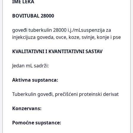
IME LEKA
BOVITUBAL 28000
goveđi tuberkulin 28000 i.j./mLsuspenzija za
injekcijuza goveda, ovce, koze, svinje, konje i pse
KVALITATIVNI I KVANTITATIVNI SASTAV
Jedan mL sadrži:
Aktivna supstanca:
Tuberkulin goveđi, prečišćeni proteinski derivat
Konzervans:
Pomoćne supstance: