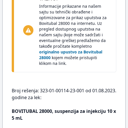
Informacije prikazane na našem
sajtu su tehnički obrađene i
optimizovane za prikaz uputstva za
Bovitubal 28000 na internetu. Uz
pregled dostupnog uputstva na
našem sajtu (koje može sadržati i
eventualne greške) predlažemo da
takođe pročitate kompletno
originalno upustvo za Bovitubal
28000
kojem možete pristupiti
klikom na link.
Broj rešenja: 323-01-00114-23-001 od 01.08.2023.
godine za lek:
BOVITUBAL 28000, suspenzija za injekciju 10 x
5 mL