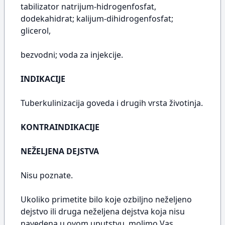
tabilizator natrijum-hidrogenfosfat,
dodekahidrat; kalijum-dihidrogenfosfat;
glicerol,
bezvodni; voda za injekcije.
INDIKACIJE
Tuberkulinizacija goveda i drugih vrsta životinja.
KONTRAINDIKACIJE
NEŽELJENA DEJSTVA
Nisu poznate.
Ukoliko primetite bilo koje ozbiljno neželjeno
dejstvo ili druga neželjena dejstva koja nisu
navedena u ovom uputstvu, molimo Vas