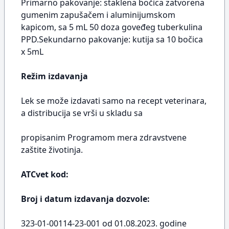
Primarno pakovanje: staklena bočica zatvorena
gumenim zapušačem i aluminijumskom
kapicom, sa 5 mL 50 doza goveđeg tuberkulina
PPD.Sekundarno pakovanje: kutija sa 10 bočica
x 5mL
Režim izdavanja
Lek se može izdavati samo na recept veterinara,
a distribucija se vrši u skladu sa
propisanim Programom mera zdravstvene
zaštite životinja.
ATCvet kod:
Broj i datum izdavanja dozvole:
323-01-00114-23-001 od 01.08.2023. godine