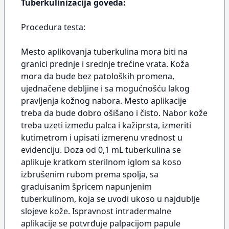
Tuberkulinizacija goveda:
Procedura testa:
Mesto aplikovanja tuberkulina mora biti na
granici prednje i srednje trećine vrata. Koža
mora da bude bez patoloških promena,
ujednačene debljine i sa mogućnošću lakog
pravljenja kožnog nabora. Mesto aplikacije
treba da bude dobro ošišano i čisto. Nabor kože
treba uzeti između palca i kažiprsta, izmeriti
kutimetrom i upisati izmerenu vrednost u
evidenciju. Doza od 0,1 mL tuberkulina se
aplikuje kratkom sterilnom iglom sa koso
izbrušenim rubom prema spolja, sa
graduisanim špricem napunjenim
tuberkulinom, koja se uvodi ukoso u najdublje
slojeve kože. Ispravnost intradermalne
aplikacije se potvrđuje palpacijom papule