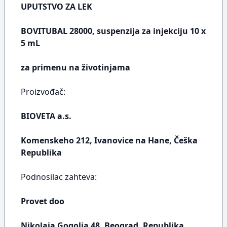
UPUTSTVO ZA LEK
BOVITUBAL 28000, suspenzija za injekciju 10 x
5 mL
za primenu na životinjama
Proizvođač:
BIOVETA a.s.
Komenskeho 212, Ivanovice na Hane, Češka
Republika
Podnosilac zahteva:
Provet doo
Nikolaja Gogolja 48, Beograd, Republika