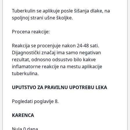
Tuberkulin se aplikuje posle šišanja dlake, na
spoljnoj strani ušne školjke.
Procena reakcije:
Reakcija se procenjuje nakon 24-48 sati.
Dijagnostički značaj ima samo negativan
rezultat, odnosno odsustvo bilo kakve
inflamatorne reakcije na mestu aplikacije
tuberkulina.
UPUTSTVO ZA PRAVILNU UPOTREBU LEKA
Pogledati poglavlje 8.
KARENCA
Nula 0 dana.