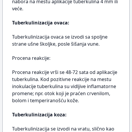
nabora na mestu aplikacije tuberkulina 4 mm ili
veće.
Tuberkulinizacija ovaca:
Tuberkulinizacija ovaca se izvodi sa spoljne
strane ušne školjke, posle šišanja vune.
Procena reakcije:
Procena reakcije vrši se 48-72 sata od aplikacije
tuberkulina. Kod pozitivne reakcije na mestu
inokulacije tuberkulina su vidljive inflamatorne
promene; npr. otok koji je praćen crvenilom,
bolom i temperiranošću kože.
Tuberkulinizacija koza:
Tuberkulinizacija se izvodi na vratu, slično kao