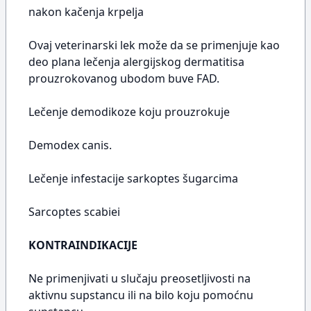
nakon kačenja krpelja
Ovaj veterinarski lek može da se primenjuje kao
deo plana lečenja alergijskog dermatitisa
prouzrokovanog ubodom buve FAD.
Lečenje demodikoze koju prouzrokuje
Demodex canis.
Lečenje infestacije sarkoptes šugarcima
Sarcoptes scabiei
KONTRAINDIKACIJE
Ne primenjivati u slučaju preosetljivosti na
aktivnu supstancu ili na bilo koju pomoćnu