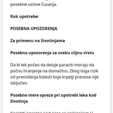
posebne uslove čuvanja.
Rok upotrebe:
POSEBNA UPOZORENJA
Za primenu na životinjama
Posebna upozorenja za svaku ciljnu vrstu
Da bi lek počeo da deluje paraziti moraju da
počnu hranjenje na domaćinu. Zbog toga rizik
od prenošenja bolesti koje krpelji prenose nije
isključen.
Posebne mere opreza pri upotrebi leka kod
životinja