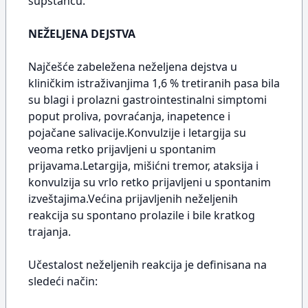
supstancu.
NEŽELJENA DEJSTVA
Najčešće zabeležena neželjena dejstva u
kliničkim istraživanjima 1,6 % tretiranih pasa bila
su blagi i prolazni gastrointestinalni simptomi
poput proliva, povraćanja, inapetence i
pojačane salivacije.Konvulzije i letargija su
veoma retko prijavljeni u spontanim
prijavama.Letargija, mišićni tremor, ataksija i
konvulzija su vrlo retko prijavljeni u spontanim
izveštajima.Većina prijavljenih neželjenih
reakcija su spontano prolazile i bile kratkog
trajanja.
Učestalost neželjenih reakcija je definisana na
sledeći način: