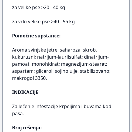
za velike pse >20 - 40 kg
za vrlo velike pse >40 - 56 kg
Pomoćne supstance:
Aroma svinjske jetre; saharoza; skrob,
kukuruzni; natrijum-laurilsulfat; dinatrijum-
pamoat, monohidrat; magnezijum-stearat;
aspartam; glicerol; sojino ulje, stabilizovano;
makrogol 3350.
INDIKACIJE
Za lečenje infestacije krpeljima i buvama kod
pasa.
Broj rešenja: