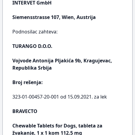
INTERVET GmbH
Siemensstrasse 107, Wien, Austrija
Podnosilac zahteva:
TURANGO D.O.O.
Vojvode Antonija Pljakića 9b, Kragujevac,
Republika Srbija
Broj rešenja:
323-01-00457-20-001 od 15.09.2021. za lek
BRAVECTO
Chewable Tablets for Dogs, tableta za
žvakanje, 1 x 1 kom 112.5 mg