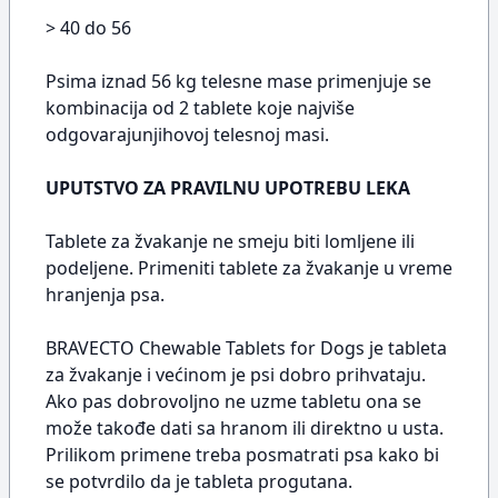
> 40 do 56
Psima iznad 56 kg telesne mase primenjuje se
kombinacija od 2 tablete koje najviše
odgovarajunjihovoj telesnoj masi.
UPUTSTVO ZA PRAVILNU UPOTREBU LEKA
Tablete za žvakanje ne smeju biti lomljene ili
podeljene. Primeniti tablete za žvakanje u vreme
hranjenja psa.
BRAVECTO Chewable Tablets for Dogs je tableta
za žvakanje i većinom je psi dobro prihvataju.
Ako pas dobrovoljno ne uzme tabletu ona se
može takođe dati sa hranom ili direktno u usta.
Prilikom primene treba posmatrati psa kako bi
se potvrdilo da je tableta progutana.