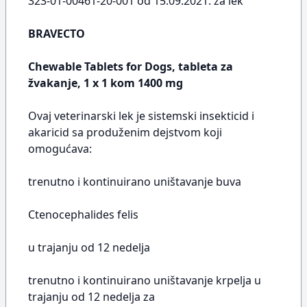
323-01-00461-20-001 od 15.09.2021. za lek
BRAVECTO
Chewable Tablets for Dogs, tableta za
žvakanje, 1 x 1 kom 1400 mg
Ovaj veterinarski lek je sistemski insekticid i
akaricid sa produženim dejstvom koji
omogućava:
trenutno i kontinuirano uništavanje buva
Ctenocephalides felis
u trajanju od 12 nedelja
trenutno i kontinuirano uništavanje krpelja u
trajanju od 12 nedelja za