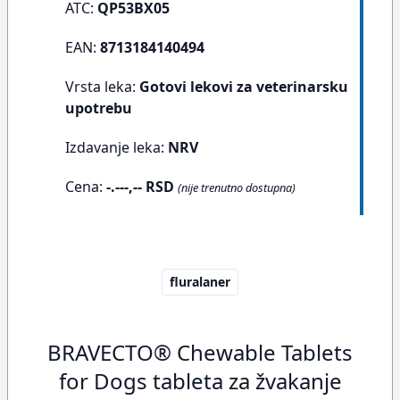
ATC:
QP53BX05
EAN:
8713184140494
Vrsta leka:
Gotovi lekovi za veterinarsku
upotrebu
Izdavanje leka:
NRV
Cena:
-.---,-- RSD
(nije trenutno dostupna)
fluralaner
BRAVECTO® Chewable Tablets
for Dogs tableta za žvakanje