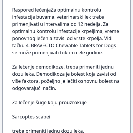
Raspored lečenjaZa optimalnu kontrolu
infestacije buvama, veterinarski lek treba
primenjivati u intervalima od 12 nedelja. Za
optimalnu kontrolu infestacije krpeljima, vreme
ponovnog lečenja zavisi od vrste krpelja. Vidi
tačku 4. BRAVECTO Chewable Tablets for Dogs
se može primenjivati tokom cele godine.
Za lečenje demodikoze, treba primeniti jednu
dozu leka. Demodikoza je bolest koja zavisi od
više faktora, poželjno je lečiti osnovnu bolest na
odgovarajući način.
Za lečenje šuge koju prouzrokuje
Sarcoptes scabei
treba primeniti jednu dozu leka.