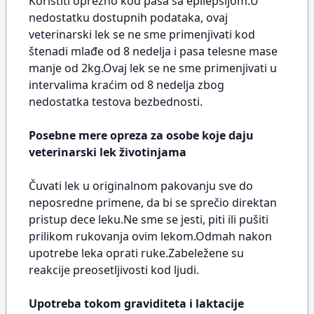
Koristiti oprezno kod pasa sa epilepsijom.U
nedostatku dostupnih podataka, ovaj
veterinarski lek se ne sme primenjivati kod
štenadi mlađe od 8 nedelja i pasa telesne mase
manje od 2kg.Ovaj lek se ne sme primenjivati u
intervalima kraćim od 8 nedelja zbog
nedostatka testova bezbednosti.
Posebne mere opreza za osobe koje daju
veterinarski lek životinjama
Čuvati lek u originalnom pakovanju sve do
neposredne primene, da bi se sprečio direktan
pristup dece leku.Ne sme se jesti, piti ili pušiti
prilikom rukovanja ovim lekom.Odmah nakon
upotrebe leka oprati ruke.Zabeležene su
reakcije preosetljivosti kod ljudi.
Upotreba tokom graviditeta i laktacije