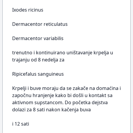
Ixodes ricinus
Dermacentor reticulatus
Dermacentor variabilis
trenutno i kontinuirano uništavanje krpelja u
trajanju od 8 nedelja za
Ripicefalus sanguineus
Krpelji i buve moraju da se zakače na domaćina i
započnu hranjenje kako bi došli u kontakt sa
aktivnom supstancom. Do početka dejstva
dolazi za 8 sati nakon kačenja buva
i 12 sati