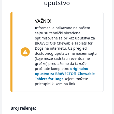
uputstvo
VAŽNO!
Informacije prikazane na našem
sajtu su tehnički obrađene i
optimizovane za prikaz uputstva za
BRAVECTO® Chewable Tablets for
Dogs na internetu. Uz pregled
dostupnog uputstva na našem sajtu
(koje može sadržati i eventualne
greške) predlažemo da takođe
pročitate kompletno
originalno
upustvo za BRAVECTO® Chewable
Tablets for Dogs
kojem možete
pristupiti klikom na link.
Broj rešenja: