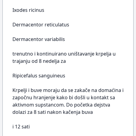
Ixodes ricinus
Dermacentor reticulatus
Dermacentor variabilis
trenutno i kontinuirano uništavanje krpelja u
trajanju od 8 nedelja za
Ripicefalus sanguineus
Krpelji i buve moraju da se zakače na domaćina i
započnu hranjenje kako bi došli u kontakt sa
aktivnom supstancom. Do početka dejstva
dolazi za 8 sati nakon kačenja buva
i 12 sati