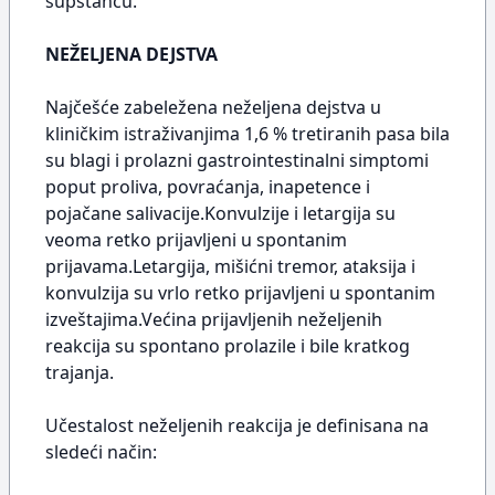
supstancu.
NEŽELJENA DEJSTVA
Najčešće zabeležena neželjena dejstva u
kliničkim istraživanjima 1,6 % tretiranih pasa bila
su blagi i prolazni gastrointestinalni simptomi
poput proliva, povraćanja, inapetence i
pojačane salivacije.Konvulzije i letargija su
veoma retko prijavljeni u spontanim
prijavama.Letargija, mišićni tremor, ataksija i
konvulzija su vrlo retko prijavljeni u spontanim
izveštajima.Većina prijavljenih neželjenih
reakcija su spontano prolazile i bile kratkog
trajanja.
Učestalost neželjenih reakcija je definisana na
sledeći način: