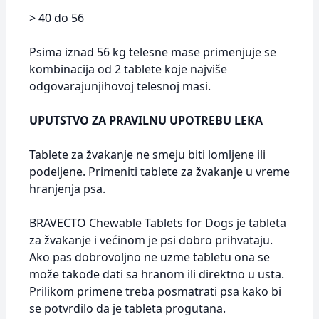
> 40 do 56
Psima iznad 56 kg telesne mase primenjuje se
kombinacija od 2 tablete koje najviše
odgovarajunjihovoj telesnoj masi.
UPUTSTVO ZA PRAVILNU UPOTREBU LEKA
Tablete za žvakanje ne smeju biti lomljene ili
podeljene. Primeniti tablete za žvakanje u vreme
hranjenja psa.
BRAVECTO Chewable Tablets for Dogs je tableta
za žvakanje i većinom je psi dobro prihvataju.
Ako pas dobrovoljno ne uzme tabletu ona se
može takođe dati sa hranom ili direktno u usta.
Prilikom primene treba posmatrati psa kako bi
se potvrdilo da je tableta progutana.