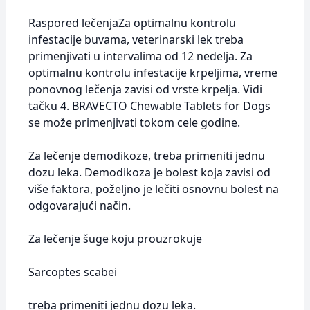
Raspored lečenjaZa optimalnu kontrolu
infestacije buvama, veterinarski lek treba
primenjivati u intervalima od 12 nedelja. Za
optimalnu kontrolu infestacije krpeljima, vreme
ponovnog lečenja zavisi od vrste krpelja. Vidi
tačku 4. BRAVECTO Chewable Tablets for Dogs
se može primenjivati tokom cele godine.
Za lečenje demodikoze, treba primeniti jednu
dozu leka. Demodikoza je bolest koja zavisi od
više faktora, poželjno je lečiti osnovnu bolest na
odgovarajući način.
Za lečenje šuge koju prouzrokuje
Sarcoptes scabei
treba primeniti jednu dozu leka.