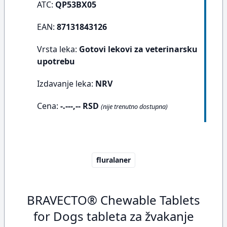
ATC:
QP53BX05
EAN:
87131843126
Vrsta leka:
Gotovi lekovi za veterinarsku
upotrebu
Izdavanje leka:
NRV
Cena:
-.---,-- RSD
(nije trenutno dostupna)
fluralaner
BRAVECTO® Chewable Tablets
for Dogs tableta za žvakanje