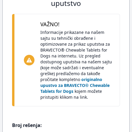
uputstvo
VAŽNO!
Informacije prikazane na našem
sajtu su tehnički obrađene i
optimizovane za prikaz uputstva za
BRAVECTO® Chewable Tablets for
Dogs na internetu. Uz pregled
dostupnog uputstva na našem sajtu
(koje može sadržati i eventualne
greške) predlažemo da takođe
pročitate kompletno
originalno
upustvo za BRAVECTO® Chewable
Tablets for Dogs
kojem možete
pristupiti klikom na link.
Broj rešenja: