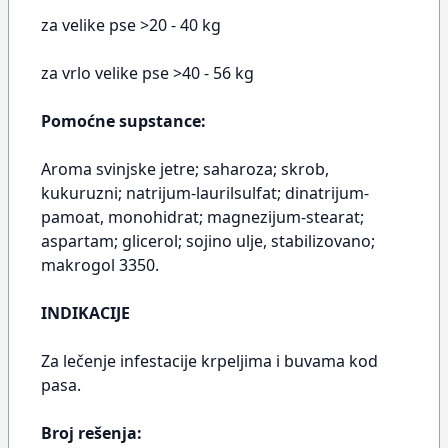
za velike pse >20 - 40 kg
za vrlo velike pse >40 - 56 kg
Pomoćne supstance:
Aroma svinjske jetre; saharoza; skrob,
kukuruzni; natrijum-laurilsulfat; dinatrijum-
pamoat, monohidrat; magnezijum-stearat;
aspartam; glicerol; sojino ulje, stabilizovano;
makrogol 3350.
INDIKACIJE
Za lečenje infestacije krpeljima i buvama kod
pasa.
Broj rešenja: