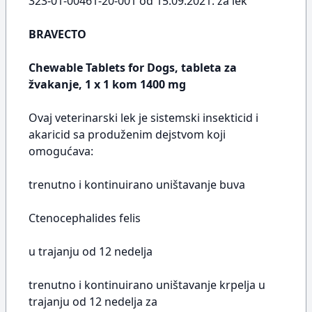
323-01-00461-20-001 od 15.09.2021. za lek
BRAVECTO
Chewable Tablets for Dogs, tableta za
žvakanje, 1 x 1 kom 1400 mg
Ovaj veterinarski lek je sistemski insekticid i
akaricid sa produženim dejstvom koji
omogućava:
trenutno i kontinuirano uništavanje buva
Ctenocephalides felis
u trajanju od 12 nedelja
trenutno i kontinuirano uništavanje krpelja u
trajanju od 12 nedelja za