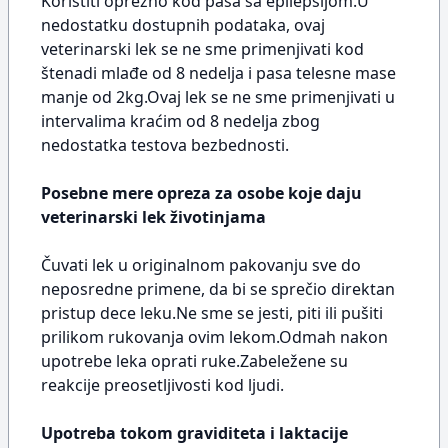
Koristiti oprezno kod pasa sa epilepsijom.U
nedostatku dostupnih podataka, ovaj
veterinarski lek se ne sme primenjivati kod
štenadi mlađe od 8 nedelja i pasa telesne mase
manje od 2kg.Ovaj lek se ne sme primenjivati u
intervalima kraćim od 8 nedelja zbog
nedostatka testova bezbednosti.
Posebne mere opreza za osobe koje daju
veterinarski lek životinjama
Čuvati lek u originalnom pakovanju sve do
neposredne primene, da bi se sprečio direktan
pristup dece leku.Ne sme se jesti, piti ili pušiti
prilikom rukovanja ovim lekom.Odmah nakon
upotrebe leka oprati ruke.Zabeležene su
reakcije preosetljivosti kod ljudi.
Upotreba tokom graviditeta i laktacije