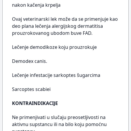
nakon kačenja krpelja
Ovaj veterinarski lek može da se primenjuje kao
deo plana lečenja alergijskog dermatitisa
prouzrokovanog ubodom buve FAD.
Lečenje demodikoze koju prouzrokuje
Demodex canis.
Lečenje infestacije sarkoptes šugarcima
Sarcoptes scabiei
KONTRAINDIKACIJE
Ne primenjivati u slučaju preosetljivosti na
aktivnu supstancu ili na bilo koju pomoćnu