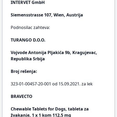
INTERVET GmbH
Siemensstrasse 107, Wien, Austrija
Podnosilac zahteva:
TURANGO D.O.O.
Vojvode Antonija Pljakića 9b, Kragujevac,
Republika Srbija
Broj rešenja:
323-01-00457-20-001 od 15.09.2021. za lek
BRAVECTO
Chewable Tablets for Dogs, tableta za
žvakanje, 1 x 1 kom 112.5 mg