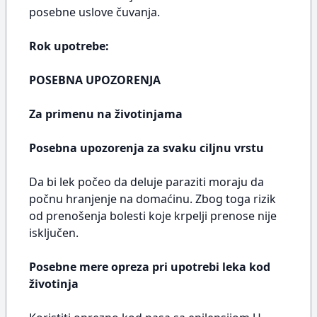
posebne uslove čuvanja.
Rok upotrebe:
POSEBNA UPOZORENJA
Za primenu na životinjama
Posebna upozorenja za svaku ciljnu vrstu
Da bi lek počeo da deluje paraziti moraju da
počnu hranjenje na domaćinu. Zbog toga rizik
od prenošenja bolesti koje krpelji prenose nije
isključen.
Posebne mere opreza pri upotrebi leka kod
životinja