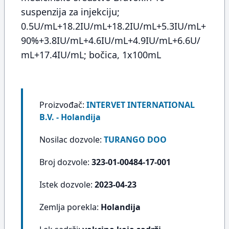
suspenzija za injekciju;
0.5U/mL+18.2IU/mL+18.2IU/mL+5.3IU/mL+
90%+3.8IU/mL+4.6IU/mL+4.9IU/mL+6.6U/
mL+17.4IU/mL; bočica, 1x100mL
Proizvođač:
INTERVET INTERNATIONAL
B.V. - Holandija
Nosilac dozvole:
TURANGO DOO
Broj dozvole:
323-01-00484-17-001
Istek dozvole:
2023-04-23
Zemlja porekla:
Holandija