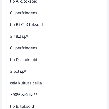
tip A, α toksoid
Cl. perfringens
tip B i C, β toksoid
≥ 18.2 i.j.*
Cl. perfringens
tip D, ε toksoid
≥ 5.3 i.j.*
cela kultura ćelija
≥90% zaštita**
tip B, toksoid