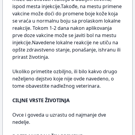
ispod mesta injekcije.Takođe, na mestu primene
vakcine može doći do promene boje kože koja
se vraća u normalnu boju sa prolaskom lokalne
reakcije. Tokom 1-2 dana nakon aplikovanja
prve doze vakcine može se javiti bol na mestu
injekcije.Navedene lokalne reakcije ne utiču na
opšte zdravstveno stanje, ponašanje, ishranu ili
prirast životinja.
Ukoliko primetite ozbiljno, ili bilo kakvo drugo
neželjeno dejstvo koje nije ovde navedeno, o
tome obavestite nadležnog veterinara.
CILJNE VRSTE ŽIVOTINJA
Ovce i goveda u uzrastu od najmanje dve
nedelje.