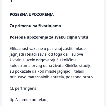
1..
POSEBNA UPOZORENJA
Za primenu na životinjama
Posebna upozorenja za svaku ciljnu vrstu
Efikasnost vakcine u pasivnoj zaštiti mlade
jagnjadi i teladi zavisi od toga da li su ove
životinje uzele odgovarajuću količinu
kolostruma prvog dana života.Kliničke studije
su pokazale da kod mlade jagnjadi i teladi
prisustvo maternalnih antitela, posebno protiv
Cl. perfringens
tip A samo kod teladi,