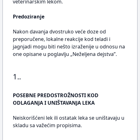
veterinarskim lekom.
Predoziranje
Nakon davanja dvostruko veće doze od
preporučene, lokalne reakcije kod teladi i
jagnjadi mogu biti nešto izraženije u odnosu na
one opisane u poglavlju „Neželjena dejstva”.
1..
POSEBNE PREDOSTROŽNOSTI KOD
ODLAGANJA I UNIŠTAVANJA LEKA
Neiskorišćeni lek ili ostatak leka se uništavaju u
skladu sa važećim propisima.