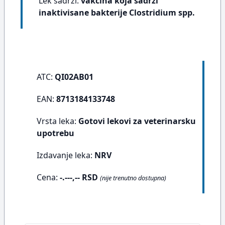
Lek sadrži:
vakcina koja sadrži
inaktivisane bakterije Clostridium spp.
ATC:
QI02AB01
EAN:
8713184133748
Vrsta leka:
Gotovi lekovi za veterinarsku
upotrebu
Izdavanje leka:
NRV
Cena:
-.---,-- RSD
(nije trenutno dostupna)