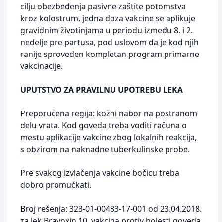
cilju obezbeđenja pasivne zaštite potomstva
kroz kolostrum, jedna doza vakcine se aplikuje
gravidnim životinjama u periodu između 8. i 2.
nedelje pre partusa, pod uslovom da je kod njih
ranije sproveden kompletan program primarne
vakcinacije.
UPUTSTVO ZA PRAVILNU UPOTREBU LEKA
Preporučena regija: kožni nabor na postranom
delu vrata. Kod goveda treba voditi računa o
mestu aplikacije vakcine zbog lokalnih reakcija,
s obzirom na naknadne tuberkulinske probe.
Pre svakog izvlačenja vakcine bočicu treba
dobro promućkati.
Broj rešenja: 323-01-00483-17-001 od 23.04.2018.
za lek Bravoxin 10, vakcina protiv bolesti goveda