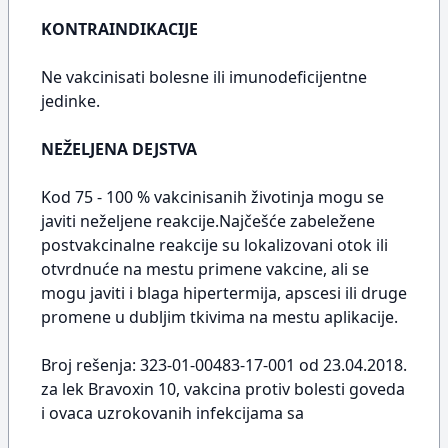
KONTRAINDIKACIJE
Ne vakcinisati bolesne ili imunodeficijentne
jedinke.
NEŽELJENA DEJSTVA
Kod 75 - 100 % vakcinisanih životinja mogu se
javiti neželjene reakcije.Najčešće zabeležene
postvakcinalne reakcije su lokalizovani otok ili
otvrdnuće na mestu primene vakcine, ali se
mogu javiti i blaga hipertermija, apscesi ili druge
promene u dubljim tkivima na mestu aplikacije.
Broj rešenja: 323-01-00483-17-001 od 23.04.2018.
za lek Bravoxin 10, vakcina protiv bolesti goveda
i ovaca uzrokovanih infekcijama sa