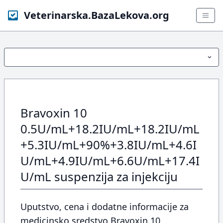
Veterinarska.BazaLekova.org
Bravoxin 10
0.5U/mL+18.2IU/mL+18.2IU/mL
+5.3IU/mL+90%+3.8IU/mL+4.6I
U/mL+4.9IU/mL+6.6U/mL+17.4I
U/mL suspenzija za injekciju
Uputstvo, cena i dodatne informacije za
medicinsko sredstvo Bravoxin 10