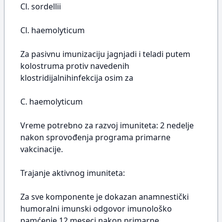
Cl. sordellii
Cl. haemolyticum
Za pasivnu imunizaciju jagnjadi i teladi putem
kolostruma protiv navedenih
klostridijalnihinfekcija osim za
C. haemolyticum
Vreme potrebno za razvoj imuniteta: 2 nedelje
nakon sprovođenja programa primarne
vakcinacije.
Trajanje aktivnog imuniteta:
Za sve komponente je dokazan anamnestički
humoralni imunski odgovor imunološko
pamćenje 12 meseci nakon primarne