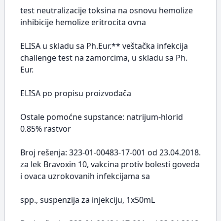
test neutralizacije toksina na osnovu hemolize
inhibicije hemolize eritrocita ovna
ELISA u skladu sa Ph.Eur.** veštačka infekcija
challenge test na zamorcima, u skladu sa Ph.
Eur.
ELISA po propisu proizvođača
Ostale pomoćne supstance: natrijum-hlorid
0.85% rastvor
Broj rešenja: 323-01-00483-17-001 od 23.04.2018.
za lek Bravoxin 10, vakcina protiv bolesti goveda
i ovaca uzrokovanih infekcijama sa
spp., suspenzija za injekciju, 1x50mL