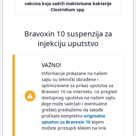
vakcina koja sadrži inaktivisane bakterije
Clostridium spp.
Bravoxin 10 suspenzija za
injekciju uputstvo
VAŽNO!
Informacije prikazane na našem
sajtu su tehnički obrađene i
optimizovane za prikaz uputstva za
Bravoxin 10 na internetu. Uz pregled
dostupnog uputstva na našem sajtu
(koje može sadržati i eventualne
greške) predlažemo da takođe
pročitate kompletno
originalno
upustvo za Bravoxin 10
kojem
možete pristupiti klikom na link.