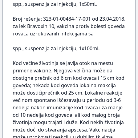
spp., suspenzija za injekciju, 1x50mL
Broj rešenja: 323-01-00484-17-001 od 23.04.2018.
za lek Bravoxin 10, vakcina protiv bolesti goveda
i ovaca uzrokovanih infekcijama sa
spp., suspenzija za injekciju, 1x100mL
Kod većine životinja se javlja otok na mestu
primene vakcine. Njegova veličina može da
dostigne prečnik od 6 cm kod ovaca i 15 cm kod
goveda; nekada kod goveda lokalna reakcija
može dostićiprečnik od 25 cm. Lokalne reakcije
većinom spontano iščezavaju u periodu od 3-6
nedelja nakon imunizacije kod ovaca i za manje
od 10 nedelja kod goveda, ali kod malog broja
životinja mogu trajati i duže. Kod nekih životinja
može doći do stvaranja apscesa. Vakcinacija
može uzrokovati reakciju u dubljim tkivima,