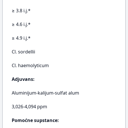
≥ 3.8 i.j.*
≥ 4.6 i.j.*
≥ 4.9 i.j.*
Cl. sordellii
Cl. haemolyticum
Adjuvans:
Aluminijum-kalijum-sulfat alum
3,026-4,094 ppm
Pomoćne supstance: