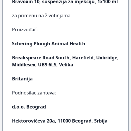
Bravoxin 10, suspenzija za injekciju, 1x100 ml
za primenu na životinjama
Proizvođač:
Schering Plough Animal Health
Breakspeare Road South, Harefield, Uxbridge,
Middlesex, UB9 6LS, Velika
Britanija
Podnosilac zahteva:
d.o.o. Beograd
Hektorovićeva 20a, 11000 Beograd, Srbija