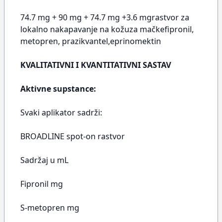
74.7 mg + 90 mg + 74.7 mg +3.6 mgrastvor za
lokalno nakapavanje na kožuza mačkefipronil,
metopren, prazikvantel,eprinomektin
KVALITATIVNI I KVANTITATIVNI SASTAV
Aktivne supstance:
Svaki aplikator sadrži:
BROADLINE spot-on rastvor
Sadržaj u mL
Fipronil mg
S-metopren mg