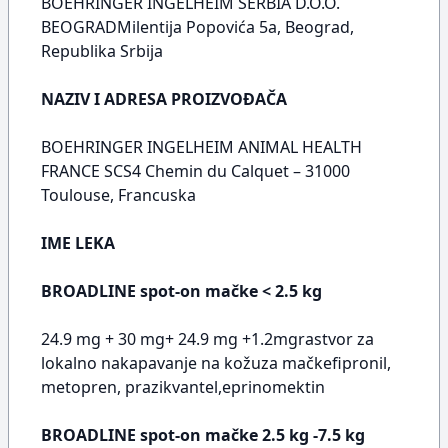
BOEHRINGER INGELHEIM SERBIA D.O.O.
BEOGRADMilentija Popovića 5a, Beograd,
Republika Srbija
NAZIV I ADRESA PROIZVOĐAČA
BOEHRINGER INGELHEIM ANIMAL HEALTH
FRANCE SCS4 Chemin du Calquet – 31000
Toulouse, Francuska
IME LEKA
BROADLINE spot-on mačke < 2.5 kg
24.9 mg + 30 mg+ 24.9 mg +1.2mgrastvor za
lokalno nakapavanje na kožuza mačkefipronil,
metopren, prazikvantel,eprinomektin
BROADLINE spot-on mačke 2.5 kg -7.5 kg