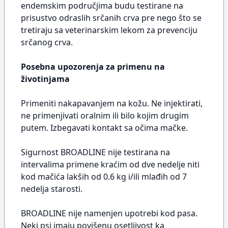
endemskim područjima budu testirane na
prisustvo odraslih srčanih crva pre nego što se
tretiraju sa veterinarskim lekom za prevenciju
srčanog crva.
Posebna upozorenja za primenu na
životinjama
Primeniti nakapavanjem na kožu. Ne injektirati,
ne primenjivati oralnim ili bilo kojim drugim
putem. Izbegavati kontakt sa očima mačke.
Sigurnost BROADLINE nije testirana na
intervalima primene kraćim od dve nedelje niti
kod mačića lakših od 0.6 kg i/ili mlađih od 7
nedelja starosti.
BROADLINE nije namenjen upotrebi kod pasa.
Neki psi imaju povišenu osetljivost ka