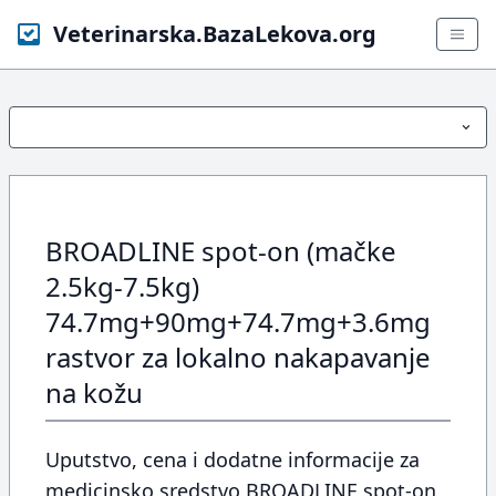
Veterinarska.BazaLekova.org
BROADLINE spot-on (mačke
2.5kg-7.5kg)
74.7mg+90mg+74.7mg+3.6mg
rastvor za lokalno nakapavanje
na kožu
Uputstvo, cena i dodatne informacije za
medicinsko sredstvo BROADLINE spot-on