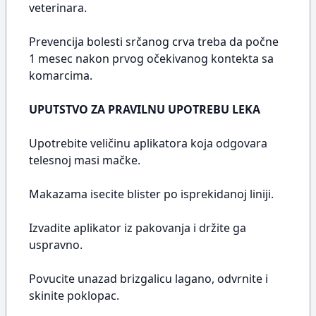
veterinara.
Prevencija bolesti srčanog crva treba da počne
1 mesec nakon prvog očekivanog kontekta sa
komarcima.
UPUTSTVO ZA PRAVILNU UPOTREBU LEKA
Upotrebite veličinu aplikatora koja odgovara
telesnoj masi mačke.
Makazama isecite blister po isprekidanoj liniji.
Izvadite aplikator iz pakovanja i držite ga
uspravno.
Povucite unazad brizgalicu lagano, odvrnite i
skinite poklopac.