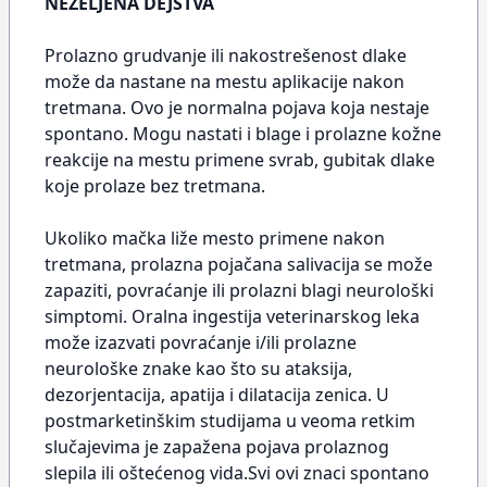
NEŽELJENA DEJSTVA
Prolazno grudvanje ili nakostrešenost dlake
može da nastane na mestu aplikacije nakon
tretmana. Ovo je normalna pojava koja nestaje
spontano. Mogu nastati i blage i prolazne kožne
reakcije na mestu primene svrab, gubitak dlake
koje prolaze bez tretmana.
Ukoliko mačka liže mesto primene nakon
tretmana, prolazna pojačana salivacija se može
zapaziti, povraćanje ili prolazni blagi neurološki
simptomi. Oralna ingestija veterinarskog leka
može izazvati povraćanje i/ili prolazne
neurološke znake kao što su ataksija,
dezorjentacija, apatija i dilatacija zenica. U
postmarketinškim studijama u veoma retkim
slučajevima je zapažena pojava prolaznog
slepila ili oštećenog vida.Svi ovi znaci spontano