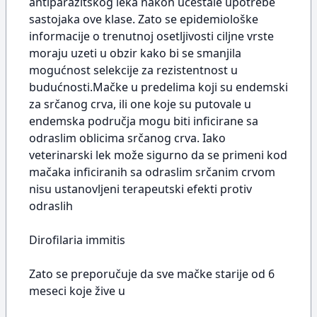
antiparazitskog leka nakon učestale upotrebe
sastojaka ove klase. Zato se epidemiološke
informacije o trenutnoj osetljivosti ciljne vrste
moraju uzeti u obzir kako bi se smanjila
mogućnost selekcije za rezistentnost u
budućnosti.Mačke u predelima koji su endemski
za srčanog crva, ili one koje su putovale u
endemska područja mogu biti inficirane sa
odraslim oblicima srčanog crva. Iako
veterinarski lek može sigurno da se primeni kod
mačaka inficiranih sa odraslim srčanim crvom
nisu ustanovljeni terapeutski efekti protiv
odraslih
Dirofilaria immitis
Zato se preporučuje da sve mačke starije od 6
meseci koje žive u