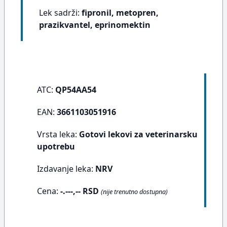
Lek sadrži:
fipronil, metopren,
prazikvantel, eprinomektin
ATC:
QP54AA54
EAN:
3661103051916
Vrsta leka:
Gotovi lekovi za veterinarsku
upotrebu
Izdavanje leka:
NRV
Cena:
-.---,-- RSD
(nije trenutno dostupna)