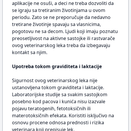
aplikacije ne osuši, a deci ne treba dozvoliti da
se igraju sa tretiranim životinjama u ovom
periodu. Zato se ne preporučuje da nedavno
tretirane životinje spavaju sa vlasnicima,
pogotovu ne sa decom. Ljudi koji imaju poznatu
preosetljivost na aktivne sastojke ili rastvarače
ovog veterinarskog leka treba da izbegavaju
kontakt sa njim.
Upotreba tokom graviditeta i laktacije
Sigurnost ovog veterinarskog leka nije
ustanovljena tokom graviditeta i laktacije.
Laboratorijske studije sa svakim sastojkom
posebno kod pacova i kunića nisu izazvale
pojavu teratogenih, fetotoksičnih ili
materotoksičnih efekata. Koristiti isključivo na
osnovu procene odnosa prednosti i rizika
veterinara koji prepisuje lek.