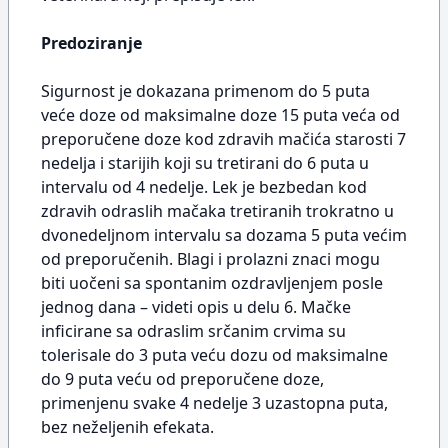
Predoziranje
Sigurnost je dokazana primenom do 5 puta
veće doze od maksimalne doze 15 puta veća od
preporučene doze kod zdravih mačića starosti 7
nedelja i starijih koji su tretirani do 6 puta u
intervalu od 4 nedelje. Lek je bezbedan kod
zdravih odraslih mačaka tretiranih trokratno u
dvonedeljnom intervalu sa dozama 5 puta većim
od preporučenih. Blagi i prolazni znaci mogu
biti uočeni sa spontanim ozdravljenjem posle
jednog dana – videti opis u delu 6. Mačke
inficirane sa odraslim srčanim crvima su
tolerisale do 3 puta veću dozu od maksimalne
do 9 puta veću od preporučene doze,
primenjenu svake 4 nedelje 3 uzastopna puta,
bez neželjenih efekata.