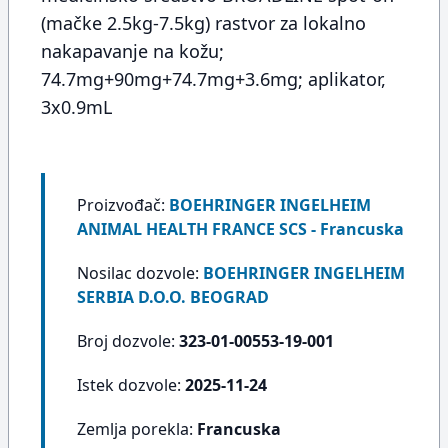
(mačke 2.5kg-7.5kg) rastvor za lokalno
nakapavanje na kožu;
74.7mg+90mg+74.7mg+3.6mg; aplikator,
3x0.9mL
Proizvođač:
BOEHRINGER INGELHEIM
ANIMAL HEALTH FRANCE SCS - Francuska
Nosilac dozvole:
BOEHRINGER INGELHEIM
SERBIA D.O.O. BEOGRAD
Broj dozvole:
323-01-00553-19-001
Istek dozvole:
2025-11-24
Zemlja porekla:
Francuska