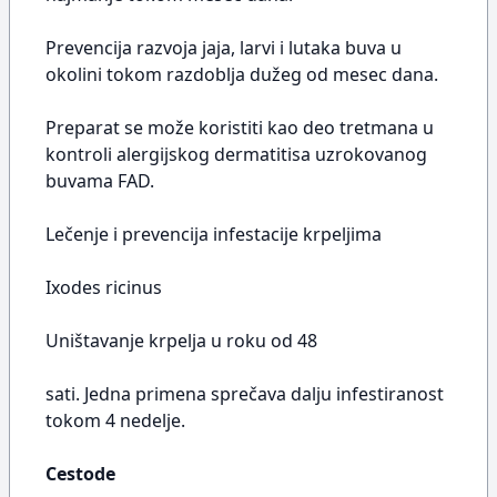
Prevencija razvoja jaja, larvi i lutaka buva u
okolini tokom razdoblja dužeg od mesec dana.
Preparat se može koristiti kao deo tretmana u
kontroli alergijskog dermatitisa uzrokovanog
buvama FAD.
Lečenje i prevencija infestacije krpeljima
Ixodes ricinus
Uništavanje krpelja u roku od 48
sati. Jedna primena sprečava dalju infestiranost
tokom 4 nedelje.
Cestode