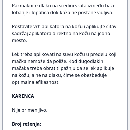
Razmaknite dlaku na sredini vrata između baze
lobanje i lopatica dok koža ne postane vidljiva.
Postavite vrh aplikatora na kožu i aplikujte čitav
sadržaj aplikatora direktno na kožu na jedno
mesto.
Lek treba aplikovati na suvu kožu u predelu koji
mačka nemože da poliže. Kod dugodlakih
mačaka treba obratiti pažnju da se lek aplikuje
na kožu, a ne na dlaku, čime se obezbeđuje
optimalna efikasnost.
KARENCA
Nije primenljivo.
Broj rešenja: