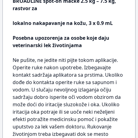
BROADLINE spot-on mačke 2.5 kg – 7.5 kg,
rastvor za
lokalno nakapavanje na kožu, 3 x 0.9 mL
Posebna upozorenja za osobe koje daju
veterinarski lek životinjama
Ne pušite, ne jedite niti pijte tokom aplikacije.
Operite ruke nakon upotrebe. Izbegavajte
kontakt sadržaja aplikatora sa prstima. Ukoliko
dođe do kontakta operite ruke sa sapunom i
vodom. U slučaju nevoljnog izlaganja očiju
sadržaju dobro isperite oči vodom obzirom da
može doći do iritacije sluzokože i oka. Ukoliko
iritacija oka potraje ili se uoče neki neželjeni
efekti potražite medicinsku pomoć i pokažite
uputstvo za lek vašem doktoru. Rukovanje
životinjom treba izbegavati dok se mesto