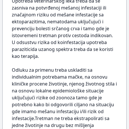
Upotreba veterinarskog leka treba da se
zasniva na potvrđenoj mešanoj infestaciji ili
značajnom riziku od mešane infestacije sa
ektoparazitima, nematodama uključujući i
prevenciju bolesti srčanog crva i tamo gde je
istovremeni tretman protiv cestoda indikovan.
U odsustvu rizika od koinfestacija upotreba
paraziticida uzanog spektra treba da se koristi
kao terapija.
Odluku za primenu treba uskladiti sa
individualnim potrebama mačke, na osnovu
kliničke procene životinje, njenog životnog stila i
na osnovu lokalne epidemiološke situacije
uključujući rizike od zoonoza tamo gde je
potrebno kako bi odgovorili ciljano na situaciju
gde imamo mešanu infestaciju i/ili rizik od
infestacije.Tretman ne treba ekstrapolirati sa
jedne životinje na drugu bez mišljenja