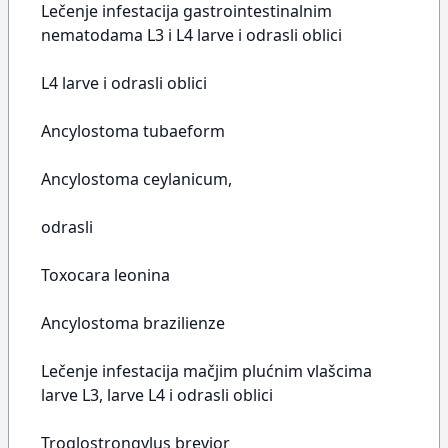
Lečenje infestacija gastrointestinalnim
nematodama L3 i L4 larve i odrasli oblici
L4 larve i odrasli oblici
Ancylostoma tubaeform
Ancylostoma ceylanicum,
odrasli
Toxocara leonina
Ancylostoma brazilienze
Lečenje infestacija mačjim plućnim vlašcima
larve L3, larve L4 i odrasli oblici
Troglostrongylus brevior