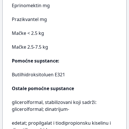
Eprinomektin mg
Prazikvantel mg
Mačke < 2.5 kg
Mačke 2.5-7.5 kg
Pomoćne supstance:
Butilhidroksitoluen E321
Ostale pomoćne supstance
glicerolformal, stabilizovani koji sadrži:
glicerolformal; dinatrijum-
edetat; propilgalat i tiodipropionsku kiselinu i