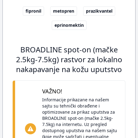
fipronil
metopren
prazikvantel
eprinomektin
BROADLINE spot-on (mačke
2.5kg-7.5kg) rastvor za lokalno
nakapavanje na kožu uputstvo
VAŽNO!
Informacije prikazane na našem
sajtu su tehnički obrađene i
optimizovane za prikaz uputstva za
BROADLINE spot-on (mačke 2.5kg-
7.5kg) na internetu. Uz pregled
dostupnog uputstva na našem sajtu
(koje može sadržati i eventualne