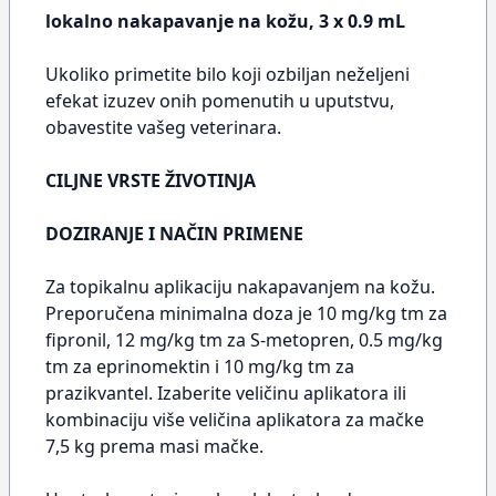
lokalno nakapavanje na kožu, 3 x 0.9 mL
Ukoliko primetite bilo koji ozbiljan neželjeni
efekat izuzev onih pomenutih u uputstvu,
obavestite vašeg veterinara.
CILJNE VRSTE ŽIVOTINJA
DOZIRANJE I NAČIN PRIMENE
Za topikalnu aplikaciju nakapavanjem na kožu.
Preporučena minimalna doza je 10 mg/kg tm za
fipronil, 12 mg/kg tm za S-metopren, 0.5 mg/kg
tm za eprinomektin i 10 mg/kg tm za
prazikvantel. Izaberite veličinu aplikatora ili
kombinaciju više veličina aplikatora za mačke
7,5 kg prema masi mačke.