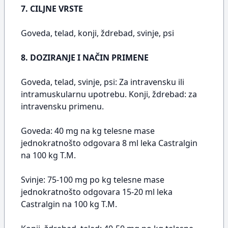
7. CILJNE VRSTE
Goveda, telad, konji, ždrebad, svinje, psi
8. DOZIRANJE I NAČIN PRIMENE
Goveda, telad, svinje, psi: Za intravensku ili
intramuskularnu upotrebu. Konji, ždrebad: za
intravensku primenu.
Goveda: 40 mg na kg telesne mase
jednokratnošto odgovara 8 ml leka Castralgin
na 100 kg T.M.
Svinje: 75-100 mg po kg telesne mase
jednokratnošto odgovara 15-20 ml leka
Castralgin na 100 kg T.M.