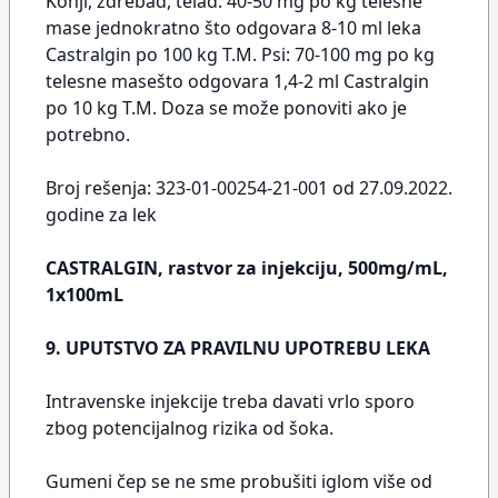
Konji, ždrebad, telad: 40-50 mg po kg telesne
mase jednokratno što odgovara 8-10 ml leka
Castralgin po 100 kg T.M. Psi: 70-100 mg po kg
telesne masešto odgovara 1,4-2 ml Castralgin
po 10 kg T.M. Doza se može ponoviti ako je
potrebno.
Broj rešenja: 323-01-00254-21-001 od 27.09.2022.
godine za lek
CASTRALGIN, rastvor za injekciju, 500mg/mL,
1x100mL
9. UPUTSTVO ZA PRAVILNU UPOTREBU LEKA
Intravenske injekcije treba davati vrlo sporo
zbog potencijalnog rizika od šoka.
Gumeni čep se ne sme probušiti iglom više od