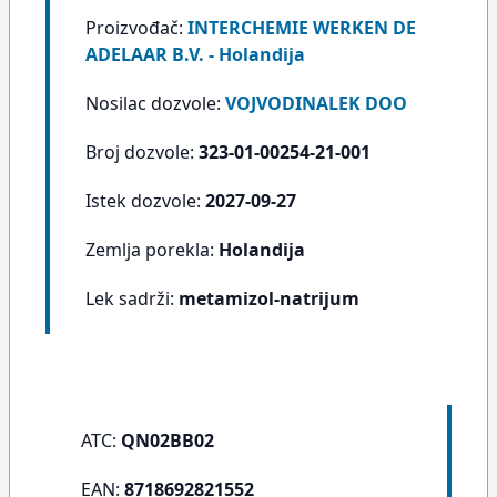
Proizvođač:
INTERCHEMIE WERKEN DE
ADELAAR B.V. - Holandija
Nosilac dozvole:
VOJVODINALEK DOO
Broj dozvole:
323-01-00254-21-001
Istek dozvole:
2027-09-27
Zemlja porekla:
Holandija
Lek sadrži:
metamizol-natrijum
ATC:
QN02BB02
EAN:
8718692821552