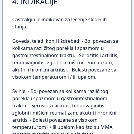
4. INDIKACIJE
Castralgin je indikovan za lečenje sledećih
stanja:
Goveda, telad, konji i ždrebad: - Bol povezan sa
kolikama različitog porekla i spazmom u
gastrointestinalnom traktu. - Serozitis i artritis,
tendovaginitis, zglobni i mišićni reumatizam,
akutni i hronični artritisi. - Bolesti povezane sa
visokom temperaturom i / ili upalom.
Svinje: - Bol povezan sa kolikama različitog
porekla i spazmom u gastrointestinalnom
traktu. - Serositis i artritis, tendovaginitis,
zglobni i mišićni reumatizam, akutni i hronični
artritis. - Bolesti povezane sa visokom
temperaturom i / ili upalom kao što su MMA