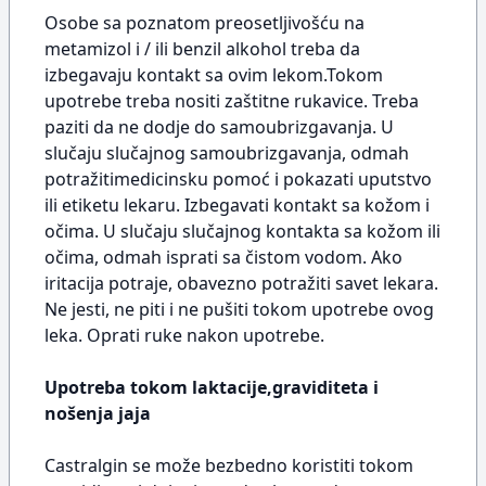
Osobe sa poznatom preosetljivošću na
metamizol i / ili benzil alkohol treba da
izbegavaju kontakt sa ovim lekom.Tokom
upotrebe treba nositi zaštitne rukavice. Treba
paziti da ne dodje do samoubrizgavanja. U
slučaju slučajnog samoubrizgavanja, odmah
potražitimedicinsku pomoć i pokazati uputstvo
ili etiketu lekaru. Izbegavati kontakt sa kožom i
očima. U slučaju slučajnog kontakta sa kožom ili
očima, odmah isprati sa čistom vodom. Ako
iritacija potraje, obavezno potražiti savet lekara.
Ne jesti, ne piti i ne pušiti tokom upotrebe ovog
leka. Oprati ruke nakon upotrebe.
Upotreba tokom laktacije,graviditeta i
nošenja jaja
Castralgin se može bezbedno koristiti tokom