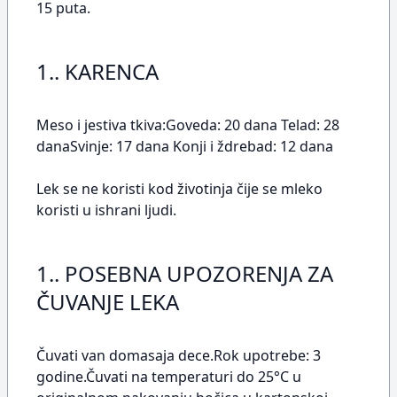
15 puta.
1.. KARENCA
Meso i jestiva tkiva:Goveda: 20 dana Telad: 28
danaSvinje: 17 dana Konji i ždrebad: 12 dana
Lek se ne koristi kod životinja čije se mleko
koristi u ishrani ljudi.
1.. POSEBNA UPOZORENJA ZA
ČUVANJE LEKA
Čuvati van domasaja dece.Rok upotrebe: 3
godine.Čuvati na temperaturi do 25°C u