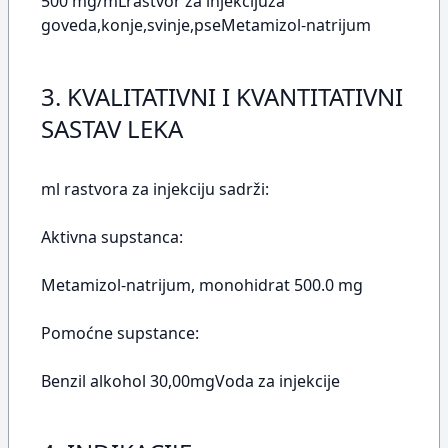
500 mg/mLrastvor za injekcijuza
goveda,konje,svinje,pseMetamizol-natrijum
3. KVALITATIVNI I KVANTITATIVNI
SASTAV LEKA
ml rastvora za injekciju sadrži:
Aktivna supstanca:
Metamizol-natrijum, monohidrat 500.0 mg
Pomoćne supstance:
Benzil alkohol 30,00mgVoda za injekcije