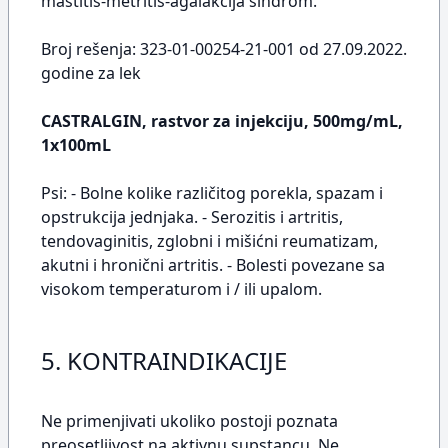
mastitis-metritis-agalakcija sindrom.
Broj rešenja: 323-01-00254-21-001 od 27.09.2022.
godine za lek
CASTRALGIN, rastvor za injekciju, 500mg/mL,
1x100mL
Psi: - Bolne kolike različitog porekla, spazam i
opstrukcija jednjaka. - Serozitis i artritis,
tendovaginitis, zglobni i mišićni reumatizam,
akutni i hronični artritis. - Bolesti povezane sa
visokom temperaturom i / ili upalom.
5. KONTRAINDIKACIJE
Ne primenjivati ukoliko postoji poznata
preosetljivost na aktivnu supstancu. Ne