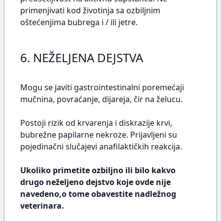
primenjivati kod životinja sa ozbiljnim
oštećenjima bubrega i / ili jetre.
6. NEŽELJENA DEJSTVA
Mogu se javiti gastrointestinalni poremećaji
mučnina, povraćanje, dijareja, čir na želucu.
Postoji rizik od krvarenja i diskrazije krvi,
bubrežne papilarne nekroze. Prijavljeni su
pojedinačni slučajevi anafilaktičkih reakcija.
Ukoliko primetite ozbiljno ili bilo kakvo
drugo neželjeno dejstvo koje ovde nije
navedeno,o tome obavestite nadležnog
veterinara.