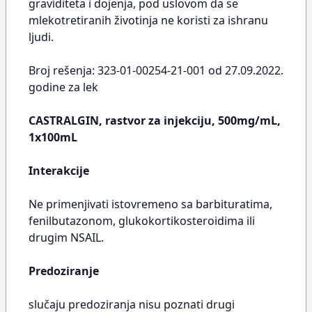
graviditeta i dojenja, pod uslovom da se
mlekotretiranih životinja ne koristi za ishranu
ljudi.
Broj rešenja: 323-01-00254-21-001 od 27.09.2022.
godine za lek
CASTRALGIN, rastvor za injekciju, 500mg/mL,
1x100mL
Interakcije
Ne primenjivati istovremeno sa barbituratima,
fenilbutazonom, glukokortikosteroidima ili
drugim NSAIL.
Predoziranje
slučaju predoziranja nisu poznati drugi