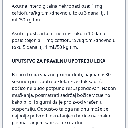
Akutna interdigitalna nekrobaciloza: 1 mg
ceftiofura/kg t.m./dnevno u toku 3 dana, tj. 1
mL/50 kg t.m.
Akutni postpartalni metritis tokom 10 dana
posle teljenja: 1 mg ceftiofura /kg t.m./dnevno u
toku 5 dana, tj. 1 mL/50 kg t.m.
UPUTSTVO ZA PRAVILNU UPOTREBU LEKA
Bočicu treba snažno promućkati, najmanje 30
sekundi pre upotrebe leka, sve dok sadržaj
bočice ne bude potpuno resuspendovan. Nakon
mućkanja, posmatrati sadržaj bočice vizuelno
kako bi bili sigurni da je proizvod vraćen u
suspenziju. Odsustvo taloga na dnu može se
najbolje potvrditi okretanjem bočice naopako i
posmatranjem sadržaja kroz dno