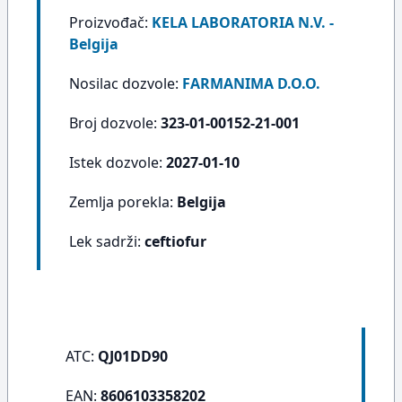
Proizvođač:
KELA LABORATORIA N.V. -
Belgija
Nosilac dozvole:
FARMANIMA D.O.O.
Broj dozvole:
323-01-00152-21-001
Istek dozvole:
2027-01-10
Zemlja porekla:
Belgija
Lek sadrži:
ceftiofur
ATC:
QJ01DD90
EAN:
8606103358202