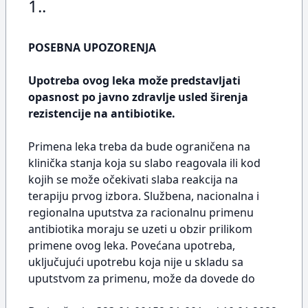
1..
POSEBNA UPOZORENJA
Upotreba ovog leka može predstavljati
opasnost po javno zdravlje usled širenja
rezistencije na antibiotike.
Primena leka treba da bude ograničena na
klinička stanja koja su slabo reagovala ili kod
kojih se može očekivati slaba reakcija na
terapiju prvog izbora. Službena, nacionalna i
regionalna uputstva za racionalnu primenu
antibiotika moraju se uzeti u obzir prilikom
primene ovog leka. Povećana upotreba,
uključujući upotrebu koja nije u skladu sa
uputstvom za primenu, može da dovede do