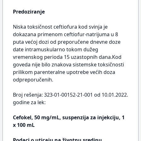
Predoziranje
Niska toksičnost ceftiofura kod svinja je
dokazana primenom ceftiofur-natrijuma u 8
puta većoj dozi od preporučene dnevne doze
date intramuskularno tokom dužeg
vremenskog perioda 15 uzastopnih dana.Kod
goveda nije bilo znakova sistemske toksičnosti
prilikom parenteralne upotrebe većih doza
odpreporučenih.
Broj rešenja: 323-01-00152-21-001 od 10.01.2022.
godine za lek:
Cefokel, 50 mg/mL, suspenzija za injekciju, 1
x 100 mL
Podaci o uticaju na životnu sredinu