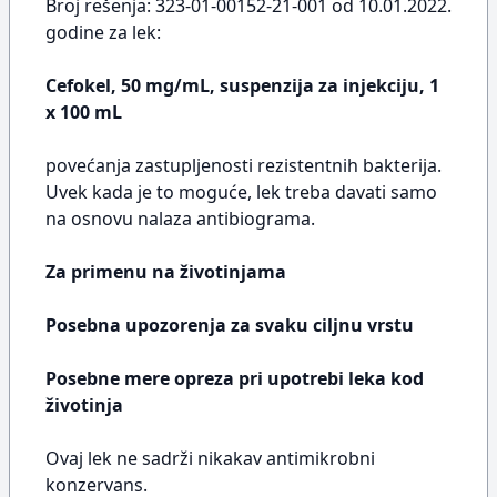
Broj rešenja: 323-01-00152-21-001 od 10.01.2022.
godine za lek:
Cefokel, 50 mg/mL, suspenzija za injekciju, 1
x 100 mL
povećanja zastupljenosti rezistentnih bakterija.
Uvek kada je to moguće, lek treba davati samo
na osnovu nalaza antibiograma.
Za primenu na životinjama
Posebna upozorenja za svaku ciljnu vrstu
Posebne mere opreza pri upotrebi leka kod
životinja
Ovaj lek ne sadrži nikakav antimikrobni
konzervans.