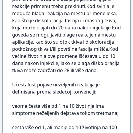
reakcije primenu treba prekinuti.Kod svinja je
moguća blaga reakcija na mestu primene leka,
kao što je diskoloracija fascija ili masnog tkiva,
koja može trajati do 20 dana nakon injekcije.Kod
goveda se mogu javiti blage reakcije na mestu
aplikacije, kao što su otok tkiva i diskoloracija
potkožnog tkiva i/ili površine fascija mišića.Kod
većine životinja ove promene iščezavaju do 10
dana nakon injekcije, iako se blaga diskoloracija
tkiva može zadržati do 28 ili više dana.
Učestalost pojave neželjenih reakcija je
definisana prema sledećoj konvenciji:
veoma česta više od 1 na 10 životinja ima
simptome neželjenih dejstava tokom tretmana;
česta više od 1, ali manje od 10 životinja na 100