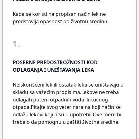
Kada se koristi na propisan način lek ne
predstavlja opasnost po životnu sredinu.
1..
POSEBNE PREDOSTROŽNOSTI KOD
ODLAGANJA I UNIŠTAVANJA LEKA
Neiskorišćeni lek ili ostatak leka se uništavaju u
skladu sa važećim propisima.Lekove ne treba
odlagati putem otpadnih voda ili kućnog
otpada.Pitajte svog veterinara na koji način se
odlažu lekovi koji nisu u upotrebi. Ove mere bi
trebalo da pomognu u zaštiti životne sredine.