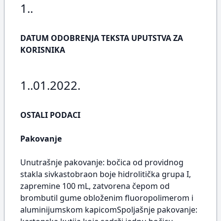
1..
DATUM ODOBRENJA TEKSTA UPUTSTVA ZA
KORISNIKA
1..01.2022.
OSTALI PODACI
Pakovanje
Unutrašnje pakovanje: bočica od providnog
stakla sivkastobraon boje hidrolitička grupa I,
zapremine 100 mL, zatvorena čepom od
brombutil gume obloženim fluoropolimerom i
aluminijumskom kapicomSpoljašnje pakovanje: