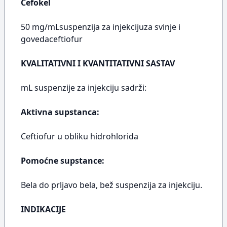
Cefokel
50 mg/mLsuspenzija za injekcijuza svinje i
govedaceftiofur
KVALITATIVNI I KVANTITATIVNI SASTAV
mL suspenzije za injekciju sadrži:
Aktivna supstanca:
Ceftiofur u obliku hidrohlorida
Pomoćne supstance:
Bela do prljavo bela, bež suspenzija za injekciju.
INDIKACIJE