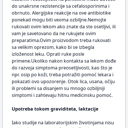
do unakrsne rezistencije sa cefalosporinima i
obrnuto. Alergijske reakcije na ove antibiotike
ponekad mogu biti veoma ozbiljne.Nemojte
rukovati ovim lekom ako znate da ste osetljivi, ili
vam je savetovano da ne rukujete ovim
preparatima.Ovim proizvodom treba rukovati
sa velikim oprezom, kako bi se izbegla
izloženost leku. Oprati ruke posle
primene.Ukoliko nakon kontakta sa lekom dođe
do razvoja simptoma preosetljivosti, kao što je
npr. osip po koži, treba potražiti pomoć lekara i
pokazati ovo upozorenje. Otok lica, usana, očiju
ili problemi sa disanjem su mnogo ozbiljniji
simptomi i zahtevaju hitnu medicinsku pomoć.
Upotreba tokom graviditeta, laktacije
Iako studije na laboratorijskim životinjama nisu