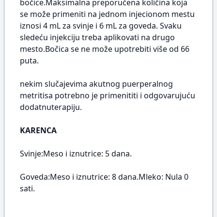
bočice.Maksimalna preporučena količina koja
se može primeniti na jednom injecionom mestu
iznosi 4 mL za svinje i 6 mL za goveda. Svaku
sledeću injekciju treba aplikovati na drugo
mesto.Bočica se ne može upotrebiti više od 66
puta.
nekim slučajevima akutnog puerperalnog
metritisa potrebno je primenititi i odgovarujuću
dodatnuterapiju.
KARENCA
Svinje:Meso i iznutrice: 5 dana.
Goveda:Meso i iznutrice: 8 dana.Mleko: Nula 0
sati.