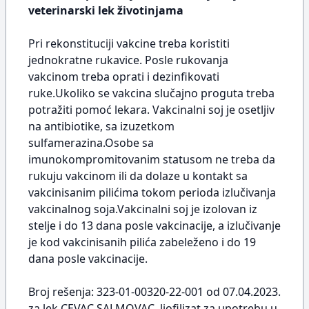
veterinarski lek životinjama
Pri rekonstituciji vakcine treba koristiti
jednokratne rukavice. Posle rukovanja
vakcinom treba oprati i dezinfikovati
ruke.Ukoliko se vakcina slučajno proguta treba
potražiti pomoć lekara. Vakcinalni soj je osetljiv
na antibiotike, sa izuzetkom
sulfamerazina.Osobe sa
imunokompromitovanim statusom ne treba da
rukuju vakcinom ili da dolaze u kontakt sa
vakcinisanim pilićima tokom perioda izlučivanja
vakcinalnog soja.Vakcinalni soj je izolovan iz
stelje i do 13 dana posle vakcinacije, a izlučivanje
je kod vakcinisanih pilića zabeleženo i do 19
dana posle vakcinacije.
Broj rešenja: 323-01-00320-22-001 od 07.04.2023.
za lek CEVAC SALMOVAC, liofilizat za upotrebu u