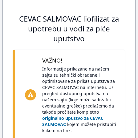
CEVAC SALMOVAC liofilizat za
upotrebu u vodi za piće
uputstvo
VAŽNO!
Informacije prikazane na našem
sajtu su tehnički obrađene i
optimizovane za prikaz uputstva za
CEVAC SALMOVAC na internetu. Uz
pregled dostupnog uputstva na
našem sajtu (koje može sadržati i
eventualne greške) predlažemo da
takođe pročitate kompletno
originalno upustvo za CEVAC
SALMOVAC
kojem možete pristupiti
klikom na link.