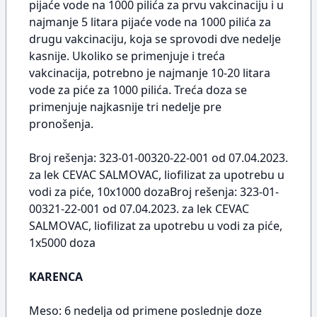
pijaće vode na 1000 pilića za prvu vakcinaciju i u
najmanje 5 litara pijaće vode na 1000 pilića za
drugu vakcinaciju, koja se sprovodi dve nedelje
kasnije. Ukoliko se primenjuje i treća
vakcinacija, potrebno je najmanje 10-20 litara
vode za piće za 1000 pilića. Treća doza se
primenjuje najkasnije tri nedelje pre
pronošenja.
Broj rešenja: 323-01-00320-22-001 od 07.04.2023.
za lek CEVAC SALMOVAC, liofilizat za upotrebu u
vodi za piće, 10x1000 dozaBroj rešenja: 323-01-
00321-22-001 od 07.04.2023. za lek CEVAC
SALMOVAC, liofilizat za upotrebu u vodi za piće,
1x5000 doza
KARENCA
Meso: 6 nedelja od primene poslednje doze