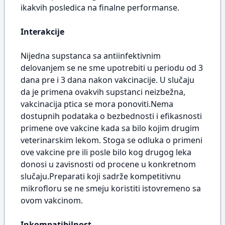
ikakvih posledica na finalne performanse.
Interakcije
Nijedna supstanca sa antiinfektivnim
delovanjem se ne sme upotrebiti u periodu od 3
dana pre i 3 dana nakon vakcinacije. U slučaju
da je primena ovakvih supstanci neizbežna,
vakcinacija ptica se mora ponoviti.Nema
dostupnih podataka o bezbednosti i efikasnosti
primene ove vakcine kada sa bilo kojim drugim
veterinarskim lekom. Stoga se odluka o primeni
ove vakcine pre ili posle bilo kog drugog leka
donosi u zavisnosti od procene u konkretnom
slučaju.Preparati koji sadrže kompetitivnu
mikrofloru se ne smeju koristiti istovremeno sa
ovom vakcinom.
Inkompatibilnost