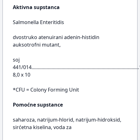
Aktivna supstanca
Salmonella Enteritidis
dvostruko atenuirani adenin-histidin
auksotrofni mutant,
soj
441/014....................................................................................
8,0 x 10
*CFU = Colony Forming Unit
Pomoćne supstance
saharoza, natrijum-hlorid, natrijum-hidroksid,
sirćetna kiselina, voda za