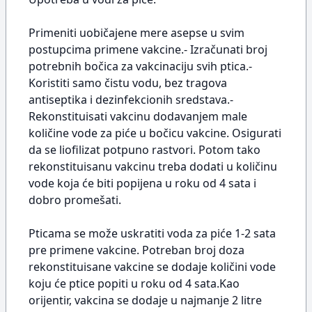
Primeniti uobičajene mere asepse u svim
postupcima primene vakcine.- Izračunati broj
potrebnih bočica za vakcinaciju svih ptica.-
Koristiti samo čistu vodu, bez tragova
antiseptika i dezinfekcionih sredstava.-
Rekonstituisati vakcinu dodavanjem male
količine vode za piće u bočicu vakcine. Osigurati
da se liofilizat potpuno rastvori. Potom tako
rekonstituisanu vakcinu treba dodati u količinu
vode koja će biti popijena u roku od 4 sata i
dobro promešati.
Pticama se može uskratiti voda za piće 1-2 sata
pre primene vakcine. Potreban broj doza
rekonstituisane vakcine se dodaje količini vode
koju će ptice popiti u roku od 4 sata.Kao
orijentir, vakcina se dodaje u najmanje 2 litre