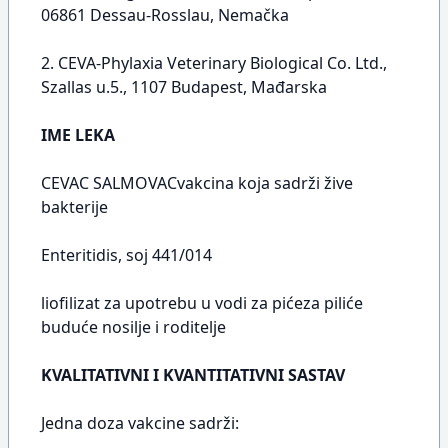
06861 Dessau-Rosslau, Nemačka
2. CEVA-Phylaxia Veterinary Biological Co. Ltd.,
Szallas u.5., 1107 Budapest, Mađarska
IME LEKA
CEVAC SALMOVACvakcina koja sadrži žive
bakterije
Enteritidis, soj 441/014
liofilizat za upotrebu u vodi za pićeza piliće
buduće nosilje i roditelje
KVALITATIVNI I KVANTITATIVNI SASTAV
Jedna doza vakcine sadrži: