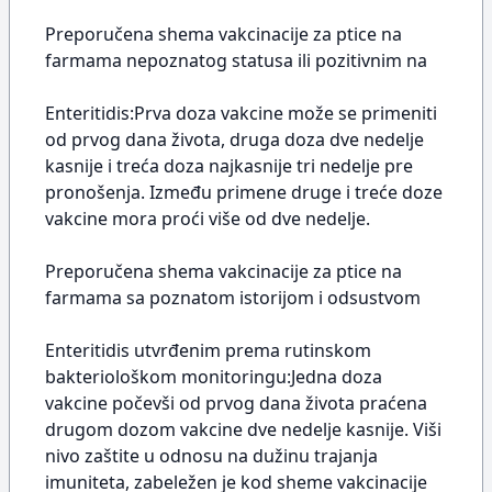
Preporučena shema vakcinacije za ptice na
farmama nepoznatog statusa ili pozitivnim na
Enteritidis:Prva doza vakcine može se primeniti
od prvog dana života, druga doza dve nedelje
kasnije i treća doza najkasnije tri nedelje pre
pronošenja. Između primene druge i treće doze
vakcine mora proći više od dve nedelje.
Preporučena shema vakcinacije za ptice na
farmama sa poznatom istorijom i odsustvom
Enteritidis utvrđenim prema rutinskom
bakteriološkom monitoringu:Jedna doza
vakcine počevši od prvog dana života praćena
drugom dozom vakcine dve nedelje kasnije. Viši
nivo zaštite u odnosu na dužinu trajanja
imuniteta, zabeležen je kod sheme vakcinacije