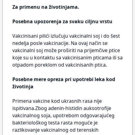
Za primenu na životinjama.
Posebna upozorenja za svaku ciljnu vrstu
Vakcinisani pilići izlučuju vakcinalni soj i do šest
nedelja posle vakcinacije. Na ovaj način se
vakcinalni soj može proširiti na prijemčive ptice
koje su u kontaktu sa vakcinisanim pticama ili sa
otpadom poreklom od vakcinisanih ptica.
Posebne mere opreza pri upotrebi leka kod
životinja
Primena vakcine kod ukrasnih rasa nije
ispitivana.Zbog adenin-histidin auksotrofije
vakcinalnog soja, upotrebom odgovarajućeg
bakteriološkog testa rasta moguće je
razlikovanje vakcinalnog od terenskih