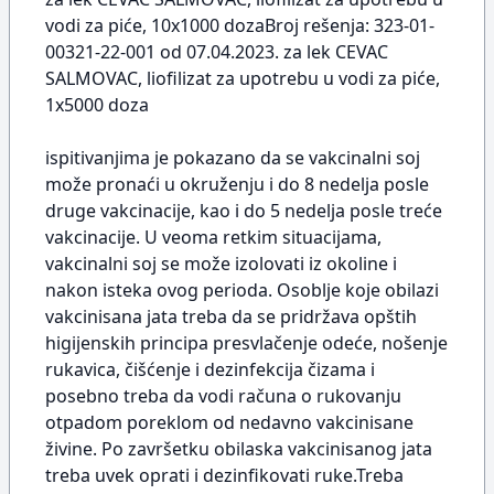
vodi za piće, 10x1000 dozaBroj rešenja: 323-01-
00321-22-001 od 07.04.2023. za lek CEVAC
SALMOVAC, liofilizat za upotrebu u vodi za piće,
1x5000 doza
ispitivanjima je pokazano da se vakcinalni soj
može pronaći u okruženju i do 8 nedelja posle
druge vakcinacije, kao i do 5 nedelja posle treće
vakcinacije. U veoma retkim situacijama,
vakcinalni soj se može izolovati iz okoline i
nakon isteka ovog perioda. Osoblje koje obilazi
vakcinisana jata treba da se pridržava opštih
higijenskih principa presvlačenje odeće, nošenje
rukavica, čišćenje i dezinfekcija čizama i
posebno treba da vodi računa o rukovanju
otpadom poreklom od nedavno vakcinisane
živine. Po završetku obilaska vakcinisanog jata
treba uvek oprati i dezinfikovati ruke.Treba