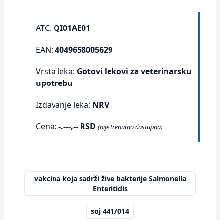
ATC:
QI01AE01
EAN:
4049658005629
Vrsta leka:
Gotovi lekovi za veterinarsku
upotrebu
Izdavanje leka:
NRV
Cena:
-.---,-- RSD
(nije trenutno dostupna)
vakcina koja sadrži žive bakterije Salmonella
Enteritidis
soj 441/014