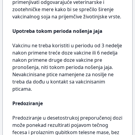
primenjivati odgovarajuće veterinarske i
zootehničke mere kako bi se sprečilo širenje
vakcinalnog soja na prijemčive životinjske vrste.
Upotreba tokom perioda nošenja jaja
Vakcinu ne treba koristiti u periodu od 3 nedelje
nakon primene treće doze vakcine ili 6 nedelja
nakon primene druge doze vakcine pre
pronošenja, niti tokom perioda nošenja jaja.
Nevakcinisane ptice namenjene za nosilje ne
treba da dođu u kontakt sa vakcinisanim
pticama.
Predoziranje
Predoziranje u desetostrukoj preporučenoj dozi
može ponekad rezultirati pojavom tečnog
fecesa i prolaznim gubitkom telesne mase, bez