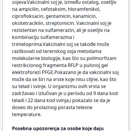
sojeva.Vakcinalni soj je, između ostalog, osetljiv
na ampicilin, cefotaksim, hloramfenikol,
ciprofloksacin, gentamicin, kanamicin,
oksitetraciklin, streptomicin. Vakcinalni soj je
rezistentan na sulfamerazin, ali je osetljiv na
kombinaciju sulfamerazina i
trimetoprima.Vakcinalni soj se takođe može
razlikovati od terenskog soja metodama
molekularne biologije, kao što su polimorfizam
restrikcionog fragmenta RFLP u pulsnoj gel
elektroforezi PFGE.Pokazano je da vakcinalni soj
može da se širi na vrste koje nisu ciljne, kao što
su telad i svinje. U organizmu ovih vrsta se
zadržavao i izlučivan je u periodu od 9 dana kod
teladi i 22 dana kod svinja,i pokazalo se da je
doveo do prolaznog porasta telesne
temperature.
Posebna upozorenja za osobe koje daju