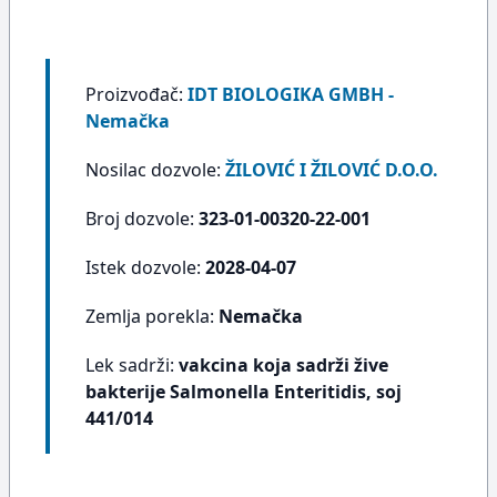
Proizvođač:
IDT BIOLOGIKA GMBH -
Nemačka
Nosilac dozvole:
ŽILOVIĆ I ŽILOVIĆ D.O.O.
Broj dozvole:
323-01-00320-22-001
Istek dozvole:
2028-04-07
Zemlja porekla:
Nemačka
Lek sadrži:
vakcina koja sadrži žive
bakterije Salmonella Enteritidis, soj
441/014