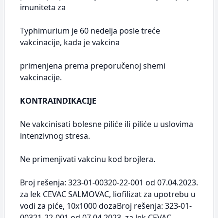
imuniteta za
Typhimurium je 60 nedelja posle treće
vakcinacije, kada je vakcina
primenjena prema preporučenoj shemi
vakcinacije.
KONTRAINDIKACIJE
Ne vakcinisati bolesne piliće ili piliće u uslovima
intenzivnog stresa.
Ne primenjivati vakcinu kod brojlera.
Broj rešenja: 323-01-00320-22-001 od 07.04.2023.
za lek CEVAC SALMOVAC, liofilizat za upotrebu u
vodi za piće, 10x1000 dozaBroj rešenja: 323-01-
00321-22-001 od 07.04.2023. za lek CEVAC