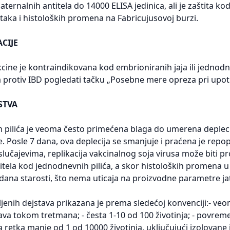
aternalnih antitela do 14000 ELISA jedinica, ali je zaštita k
taka i histoloških promena na Fabricujusovoj burzi.
CIJE
ine je kontraindikovana kod embrioniranih jaja ili jednodnevn
 protiv IBD pogledati tačku „Posebne mere opreza pri upotr
STVA
h pilića je veoma često primećena blaga do umerena deplec
e. Posle 7 dana, ova deplecija se smanjuje i praćena je repo
lučajevima, replikacija vakcinalnog soja virusa može biti p
itela kod jednodnevnih pilića, a skor histoloških promena 
 dana starosti, što nema uticaja na proizvodne parametre ja
jenih dejstava prikazana je prema sledećoj konvenciji:- ve
ava tokom tretmana; - česta 1-10 od 100 životinja; - povreme
a retka manje od 1 od 10000 životinja, uključujući izolovane 