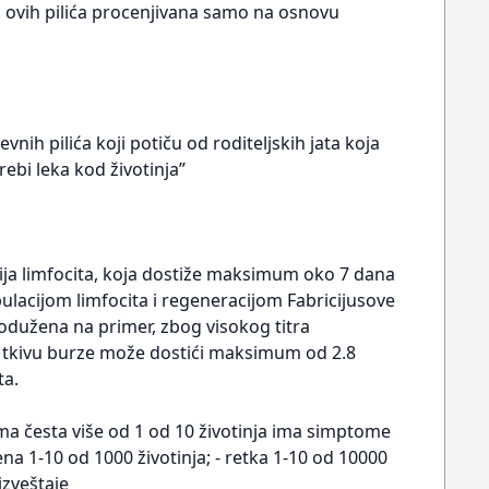
od ovih pilića procenjivana samo na osnovu
ih pilića koji potiču od roditeljskih jata koja
ebi leka kod životinja”
ija limfocita, koja dostiže maksimum oko 7 dana
pulacijom limfocita i regeneracijom Fabricijusove
rodužena na primer, zbog visokog titra
u tkivu burze može dostići maksimum od 2.8
ta.
oma česta više od 1 od 10 životinja ima simptome
na 1-10 od 1000 životinja; - retka 1-10 od 10000
izveštaje