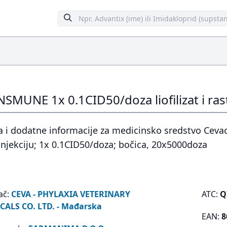
SMUNE 1x 0.1CID50/doza liofilizat i rast
 i dodatne informacije za medicinsko sredstvo Cevac
injekciju; 1x 0.1CID50/doza; bočica, 20x5000doza
ač:
CEVA - PHYLAXIA VETERINARY
ATC:
Q
ALS CO. LTD. - Mađarska
EAN:
8