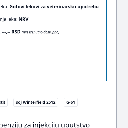
leka:
Gotovi lekovi za veterinarsku upotrebu
nje leka:
NRV
-.---,-- RSD
(nije trenutno dostupna)
ti)
soj Winterfield 2512
G-61
penziju za injekciju uputstvo