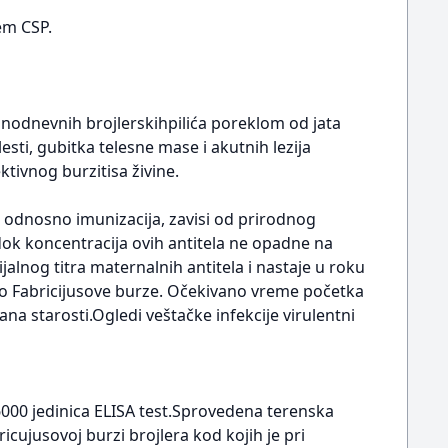
em CSP.
jednodnevnih brojlerskihpilića poreklom od jata
esti, gubitka telesne mase i akutnih lezija
tivnog burzitisa živine.
 odnosno imunizacija, zavisi od prirodnog
dok koncentracija ovih antitela ne opadne na
cijalnog titra maternalnih antitela i nastaje u roku
vo Fabricijusove burze. Očekivano vreme početka
ana starosti.Ogledi veštačke infekcije virulentni
6000 jedinica ELISA test.Sprovedena terenska
ricujusovoj burzi brojlera kod kojih je pri