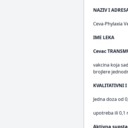
NAZIV I ADRE
Ceva-Phylaxia Ve
IME LEKA
Cevac TRANSM
vakcina koja sadr
brojlere jednodn
KVALITATIVNI I
Jedna doza od 0
upotreba ili 0,
Aktivna supsta