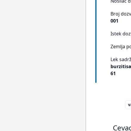
Nosilac 
Broj doz
001
Istek doz
Zemlja p
Lek sadrž
burzitisa
61
v
Cevac