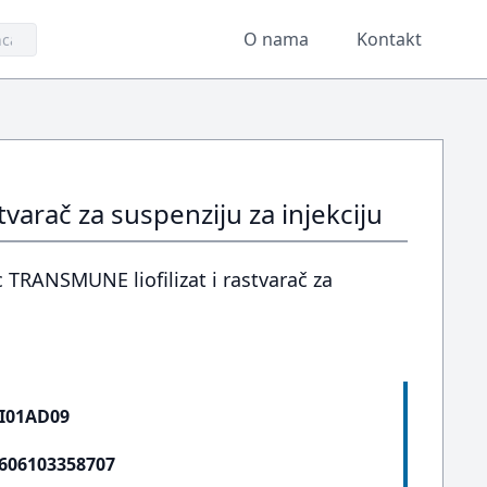
O nama
Kontakt
varač za suspenziju za injekciju
 TRANSMUNE liofilizat i rastvarač za
I01AD09
606103358707