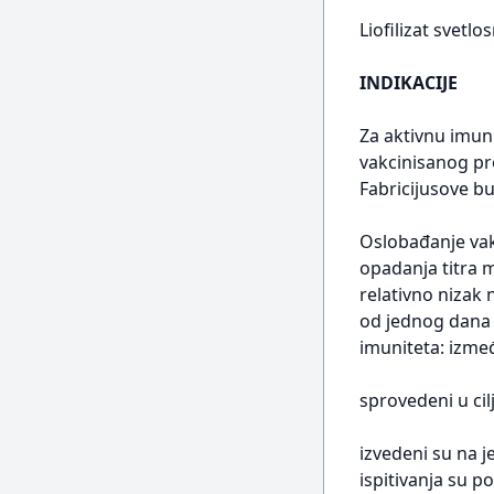
Liofilizat svetl
INDIKACIJE
Za aktivnu imuni
vakcinisanog pro
Fabricijusove bu
Oslobađanje vak
opadanja titra 
relativno nizak n
od jednog dana 
imuniteta: izmeđ
sprovedeni u cil
izvedeni su na 
ispitivanja su p