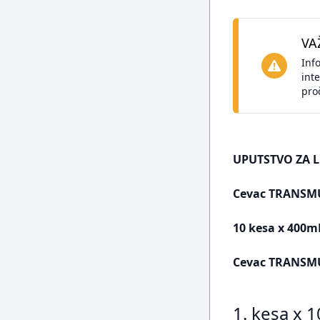
VA
Inf
int
pro
UPUTSTVO ZA L
Cevac TRANSMUNE
10 kesa x 400m
Cevac TRANSMUNE
1. kesa x 