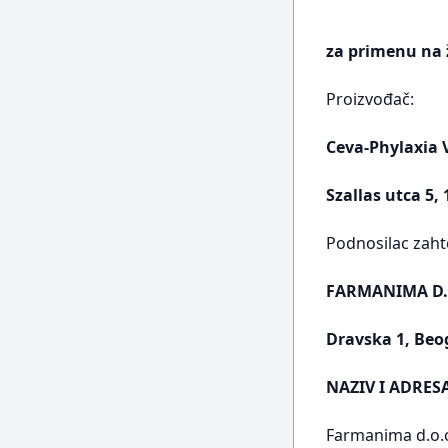
za primenu na 
Proizvođač:
Ceva-Phylaxia V
Szallas utca 5
Podnosilac zaht
FARMANIMA D.
Dravska 1, Beo
NAZIV I ADRES
Farmanima d.o.o