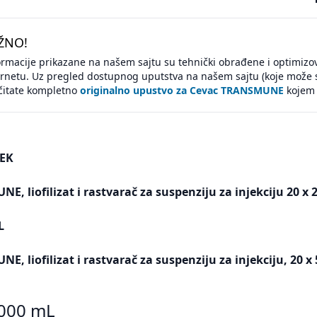
ŽNO!
ormacije prikazane na našem sajtu su tehnički obrađene i optimi
ernetu. Uz pregled dostupnog uputstva na našem sajtu (koje može 
čitate kompletno
originalno upustvo za Cevac TRANSMUNE
kojem 
EK
, liofilizat i rastvarač za suspenziju za injekciju 20 x 
L
, liofilizat i rastvarač za suspenziju za injekciju, 20 x 
1000 mL