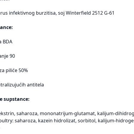
virus infektivnog burzitisa, soj Winterfield 2512 G-61
ance:
la BDA
anje 90
za piliće 50%
tralizujućih antitela
e supstance:
lodekstrin, saharoza, mononatrijum-glutamat, kalijum-dihidr
ultry: saharoza, kazein hidrolizat, sorbitol, kalijum-hidrog
e