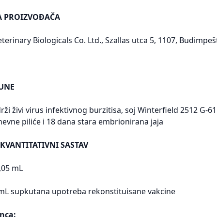
SA PROIZVOĐAČA
terinary Biologicals Co. Ltd., Szallas utca 5, 1107, Budimpe
UNE
ži živi virus infektivnog burzitisa, soj Winterfield 2512 G-61l
evne piliće i 18 dana stara embrionirana jaja
 KVANTITATIVNI SASTAV
,05 mL
1 mL supkutana upotreba rekonstituisane vakcine
nca: