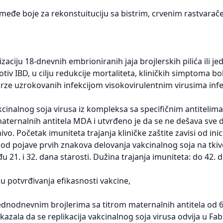
osmeđe boje za rekonstuituciju sa bistrim, crvenim rastvarač
zaciju 18-dnevnih embrioniranih jaja brojlerskih pilića ili 
tiv IBD, u cilju redukcije mortaliteta, kliničkih simptoma bol
rze uzrokovanih infekcijom visokovirulentnim virusima infek
cinalnog soja virusa iz kompleksa sa specifičnim antitelima
maternalnih antitela MDA i utvrđeno je da se ne dešava sve 
ivo. Početak imuniteta trajanja kliničke zaštite zavisi od ini
od pojave prvih znakova delovanja vakcinalnog soja na tki
u 21. i 32. dana starosti. Dužina trajanja imuniteta: do 42. d
ju potvrđivanja efikasnosti vakcine,
jednodnevnim brojlerima sa titrom maternalnih antitela od 
okazala da se replikacija vakcinalnog soja virusa odvija u Fab