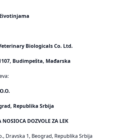
životinjama
eterinary Biologicals Co. Ltd.
, 1107, Budimpešta, Mađarska
eva:
O.O.
grad, Republika Srbija
A NOSIOCA DOZVOLE ZA LEK
., Dravska 1, Beograd, Republika Srbija