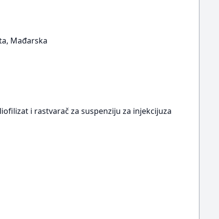
šta, Mađarska
iofilizat i rastvarač za suspenziju za injekcijuza