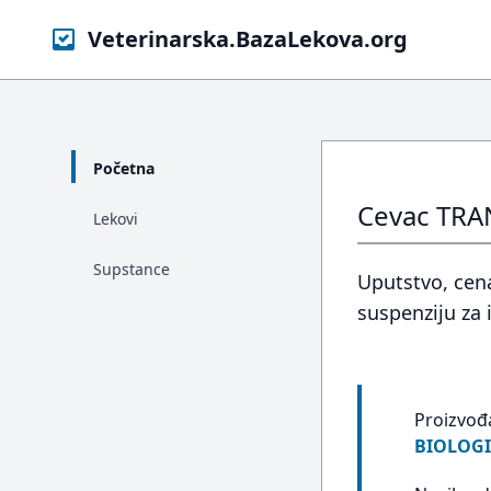
Veterinarska.BazaLekova.org
Početna
Cevac TRAN
Lekovi
Supstance
Uputstvo, cena
suspenziju za 
Proizvođ
BIOLOGIC