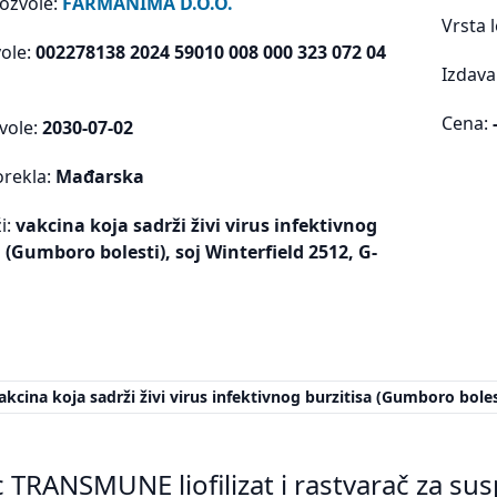
dozvole:
FARMANIMA D.O.O.
Vrsta 
vole:
002278138 2024 59010 008 000 323 072 04
Izdava
Cena:
vole:
2030-07-02
orekla:
Mađarska
i:
vakcina koja sadrži živi virus infektivnog
 (Gumboro bolesti), soj Winterfield 2512, G-
akcina koja sadrži živi virus infektivnog burzitisa (Gumboro boles
 TRANSMUNE liofilizat i rastvarač za sus