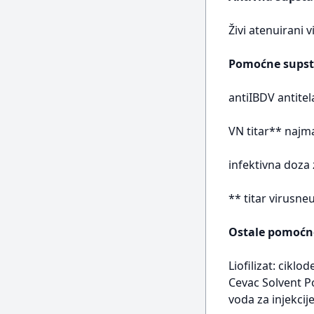
Živi atenuirani 
Pomoćne supst
antiIBDV antite
VN titar** najm
infektivna doza 
** titar virusneu
Ostale pomoćn
Liofilizat: cik
Cevac Solvent Po
voda za injekcij