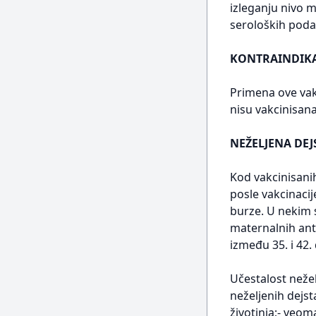
izleganju nivo m
seroloških poda
KONTRAINDIKA
Primena ove vakc
nisu vakcinisana
NEŽELJENA DEJ
Kod vakcinisani
posle vakcinacij
burze. U nekim s
maternalnih ant
između 35. i 42.
Učestalost nežel
neželjenih dejst
životinja;- veom