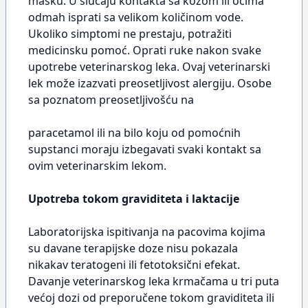
masku. U slučaju kontakta sa kožom ili očima
odmah isprati sa velikom količinom vode.
Ukoliko simptomi ne prestaju, potražiti
medicinsku pomoć. Oprati ruke nakon svake
upotrebe veterinarskog leka. Ovaj veterinarski
lek može izazvati preosetljivost alergiju. Osobe
sa poznatom preosetljivošću na
paracetamol ili na bilo koju od pomoćnih
supstanci moraju izbegavati svaki kontakt sa
ovim veterinarskim lekom.
Upotreba tokom graviditeta i laktacije
Laboratorijska ispitivanja na pacovima kojima
su davane terapijske doze nisu pokazala
nikakav teratogeni ili fetotoksični efekat.
Davanje veterinarskog leka krmačama u tri puta
većoj dozi od preporučene tokom graviditeta ili