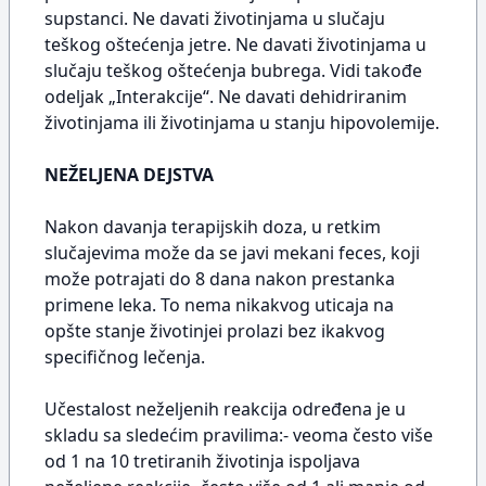
supstanci. Ne davati životinjama u slučaju
teškog oštećenja jetre. Ne davati životinjama u
slučaju teškog oštećenja bubrega. Vidi takođe
odeljak „Interakcije“. Ne davati dehidriranim
životinjama ili životinjama u stanju hipovolemije.
NEŽELJENA DEJSTVA
Nakon davanja terapijskih doza, u retkim
slučajevima može da se javi mekani feces, koji
može potrajati do 8 dana nakon prestanka
primene leka. To nema nikakvog uticaja na
opšte stanje životinjei prolazi bez ikakvog
specifičnog lečenja.
Učestalost neželjenih reakcija određena je u
skladu sa sledećim pravilima:- veoma često više
od 1 na 10 tretiranih životinja ispoljava