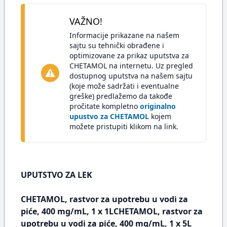
VAŽNO!
Informacije prikazane na našem
sajtu su tehnički obrađene i
optimizovane za prikaz uputstva za
CHETAMOL na internetu. Uz pregled
dostupnog uputstva na našem sajtu
(koje može sadržati i eventualne
greške) predlažemo da takođe
pročitate kompletno
originalno
upustvo za CHETAMOL
kojem
možete pristupiti klikom na link.
UPUTSTVO ZA LEK
CHETAMOL, rastvor za upotrebu u vodi za
piće, 400 mg/mL, 1 x 1LCHETAMOL, rastvor za
upotrebu u vodi za piće, 400 mg/mL, 1 x 5L