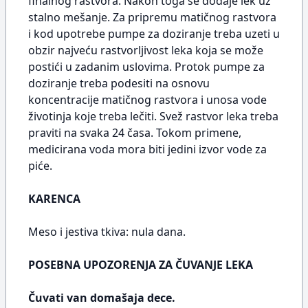
finalnog rastvora. Nakon toga se dodaje lek uz
stalno mešanje. Za pripremu matičnog rastvora
i kod upotrebe pumpe za doziranje treba uzeti u
obzir najveću rastvorljivost leka koja se može
postići u zadanim uslovima. Protok pumpe za
doziranje treba podesiti na osnovu
koncentracije matičnog rastvora i unosa vode
životinja koje treba lečiti. Svež rastvor leka treba
praviti na svaka 24 časa. Tokom primene,
medicirana voda mora biti jedini izvor vode za
piće.
KARENCA
Meso i jestiva tkiva: nula dana.
POSEBNA UPOZORENJA ZA ČUVANJE LEKA
Čuvati van domašaja dece.