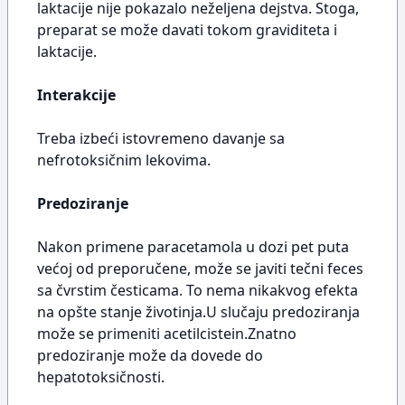
laktacije nije pokazalo neželjena dejstva. Stoga,
preparat se može davati tokom graviditeta i
laktacije.
Interakcije
Treba izbeći istovremeno davanje sa
nefrotoksičnim lekovima.
Predoziranje
Nakon primene paracetamola u dozi pet puta
većoj od preporučene, može se javiti tečni feces
sa čvrstim česticama. To nema nikakvog efekta
na opšte stanje životinja.U slučaju predoziranja
može se primeniti acetilcistein.Znatno
predoziranje može da dovede do
hepatotoksičnosti.