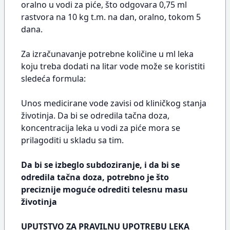
oralno u vodi za piće, što odgovara 0,75 ml
rastvora na 10 kg t.m. na dan, oralno, tokom 5
dana.
Za izračunavanje potrebne količine u ml leka
koju treba dodati na litar vode može se koristiti
sledeća formula:
Unos medicirane vode zavisi od kliničkog stanja
životinja. Da bi se odredila tačna doza,
koncentracija leka u vodi za piće mora se
prilagoditi u skladu sa tim.
Da bi se izbeglo subdoziranje, i da bi se
odredila tačna doza, potrebno je što
preciznije moguće odrediti telesnu masu
životinja
UPUTSTVO ZA PRAVILNU UPOTREBU LEKA