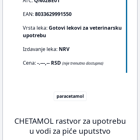
ATC:
QN02BE01
EAN:
8033629991550
Vrsta leka:
Gotovi lekovi za veterinarsku
upotrebu
Izdavanje leka:
NRV
Cena:
-.---,-- RSD
(nije trenutno dostupna)
paracetamol
CHETAMOL rastvor za upotrebu
u vodi za piće uputstvo