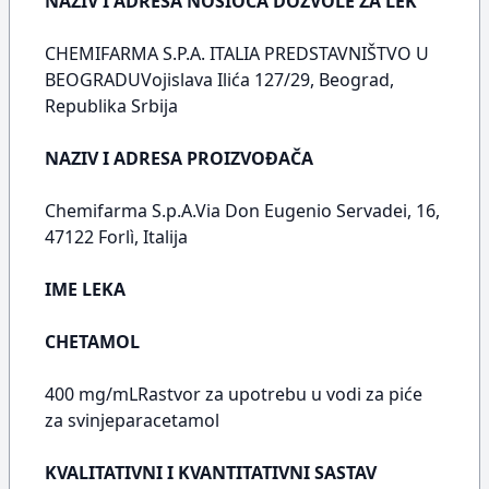
NAZIV I ADRESA NOSIOCA DOZVOLE ZA LEK
CHEMIFARMA S.P.A. ITALIA PREDSTAVNIŠTVO U
BEOGRADUVojislava Ilića 127/29, Beograd,
Republika Srbija
NAZIV I ADRESA PROIZVOĐAČA
Chemifarma S.p.A.Via Don Eugenio Servadei, 16,
47122 Forlì, Italija
IME LEKA
CHETAMOL
400 mg/mLRastvor za upotrebu u vodi za piće
za svinjeparacetamol
KVALITATIVNI I KVANTITATIVNI SASTAV