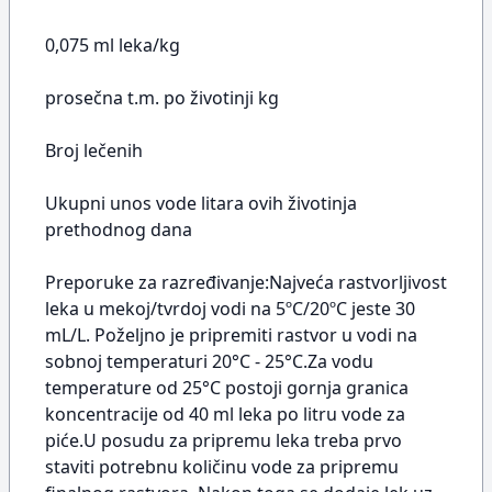
0,075 ml leka/kg
prosečna t.m. po životinji kg
Broj lečenih
Ukupni unos vode litara ovih životinja
prethodnog dana
Preporuke za razređivanje:Najveća rastvorljivost
leka u mekoj/tvrdoj vodi na 5ºC/20ºC jeste 30
mL/L. Poželjno je pripremiti rastvor u vodi na
sobnoj temperaturi 20°C - 25°C.Za vodu
temperature od 25°C postoji gornja granica
koncentracije od 40 ml leka po litru vode za
piće.U posudu za pripremu leka treba prvo
staviti potrebnu količinu vode za pripremu