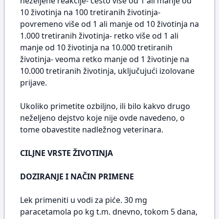
neželjene reakcije- često više od 1 ali manje od
10 životinja na 100 tretiranih životinja-
povremeno više od 1 ali manje od 10 životinja na
1.000 tretiranih životinja- retko više od 1 ali
manje od 10 životinja na 10.000 tretiranih
životinja- veoma retko manje od 1 životinje na
10.000 tretiranih životinja, uključujući izolovane
prijave.
Ukoliko primetite ozbiljno, ili bilo kakvo drugo
neželjeno dejstvo koje nije ovde navedeno, o
tome obavestite nadležnog veterinara.
CILJNE VRSTE ŽIVOTINJA
DOZIRANJE I NAČIN PRIMENE
Lek primeniti u vodi za piće. 30 mg
paracetamola po kg t.m. dnevno, tokom 5 dana,