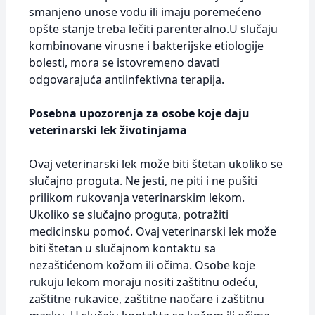
smanjeno unose vodu ili imaju poremećeno
opšte stanje treba lečiti parenteralno.U slučaju
kombinovane virusne i bakterijske etiologije
bolesti, mora se istovremeno davati
odgovarajuća antiinfektivna terapija.
Posebna upozorenja za osobe koje daju
veterinarski lek životinjama
Ovaj veterinarski lek može biti štetan ukoliko se
slučajno proguta. Ne jesti, ne piti i ne pušiti
prilikom rukovanja veterinarskim lekom.
Ukoliko se slučajno proguta, potražiti
medicinsku pomoć. Ovaj veterinarski lek može
biti štetan u slučajnom kontaktu sa
nezaštićenom kožom ili očima. Osobe koje
rukuju lekom moraju nositi zaštitnu odeću,
zaštitne rukavice, zaštitne naočare i zaštitnu