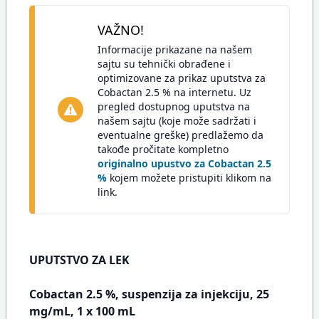
VAŽNO!
Informacije prikazane na našem
sajtu su tehnički obrađene i
optimizovane za prikaz uputstva za
Cobactan 2.5 % na internetu. Uz
pregled dostupnog uputstva na
našem sajtu (koje može sadržati i
eventualne greške) predlažemo da
takođe pročitate kompletno
originalno upustvo za Cobactan 2.5
%
kojem možete pristupiti klikom na
link.
UPUTSTVO ZA LEK
Cobactan 2.5 %, suspenzija za injekciju, 25
mg/mL, 1 x 100 mL