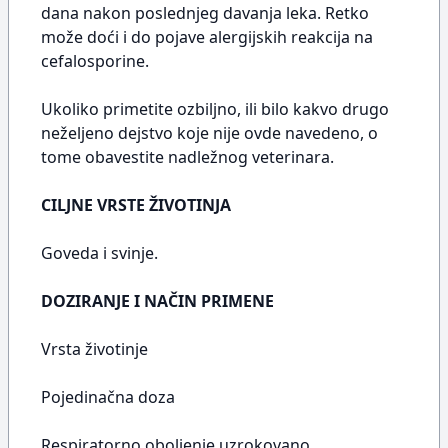
dana nakon poslednjeg davanja leka. Retko
može doći i do pojave alergijskih reakcija na
cefalosporine.
Ukoliko primetite ozbiljno, ili bilo kakvo drugo
neželjeno dejstvo koje nije ovde navedeno, o
tome obavestite nadležnog veterinara.
CILJNE VRSTE ŽIVOTINJA
Goveda i svinje.
DOZIRANJE I NAČIN PRIMENE
Vrsta životinje
Pojedinačna doza
Respiratorno oboljenje uzrokovano