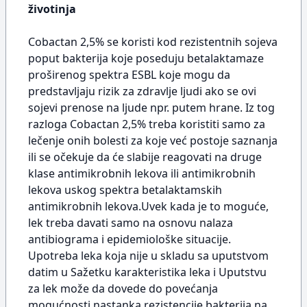
životinja
Cobactan 2,5% se koristi kod rezistentnih sojeva
poput bakterija koje poseduju betalaktamaze
proširenog spektra ESBL koje mogu da
predstavljaju rizik za zdravlje ljudi ako se ovi
sojevi prenose na ljude npr. putem hrane. Iz tog
razloga Cobactan 2,5% treba koristiti samo za
lečenje onih bolesti za koje već postoje saznanja
ili se očekuje da će slabije reagovati na druge
klase antimikrobnih lekova ili antimikrobnih
lekova uskog spektra betalaktamskih
antimikrobnih lekova.Uvek kada je to moguće,
lek treba davati samo na osnovu nalaza
antibiograma i epidemiološke situacije.
Upotreba leka koja nije u skladu sa uputstvom
datim u Sažetku karakteristika leka i Uputstvu
za lek može da dovede do povećanja
mogućnosti nastanka rezistencije bakterija na