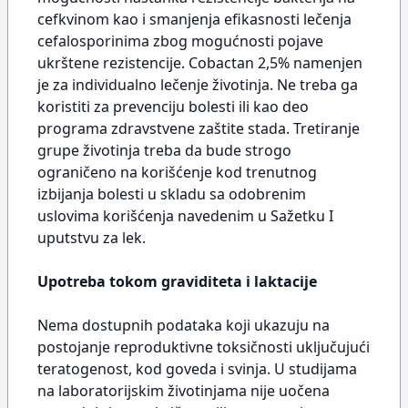
cefkvinom kao i smanjenja efikasnosti lečenja
cefalosporinima zbog mogućnosti pojave
ukrštene rezistencije. Cobactan 2,5% namenjen
je za individualno lečenje životinja. Ne treba ga
koristiti za prevenciju bolesti ili kao deo
programa zdravstvene zaštite stada. Tretiranje
grupe životinja treba da bude strogo
ograničeno na korišćenje kod trenutnog
izbijanja bolesti u skladu sa odobrenim
uslovima korišćenja navedenim u Sažetku I
uputstvu za lek.
Upotreba tokom graviditeta i laktacije
Nema dostupnih podataka koji ukazuju na
postojanje reproduktivne toksičnosti uključujući
teratogenost, kod goveda i svinja. U studijama
na laboratorijskim životinjama nije uočena