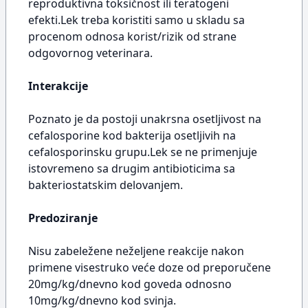
reproduktivna toksičnost ili teratogeni
efekti.Lek treba koristiti samo u skladu sa
procenom odnosa korist/rizik od strane
odgovornog veterinara.
Interakcije
Poznato je da postoji unakrsna osetljivost na
cefalosporine kod bakterija osetljivih na
cefalosporinsku grupu.Lek se ne primenjuje
istovremeno sa drugim antibioticima sa
bakteriostatskim delovanjem.
Predoziranje
Nisu zabeležene neželjene reakcije nakon
primene visestruko veće doze od preporučene
20mg/kg/dnevno kod goveda odnosno
10mg/kg/dnevno kod svinja.