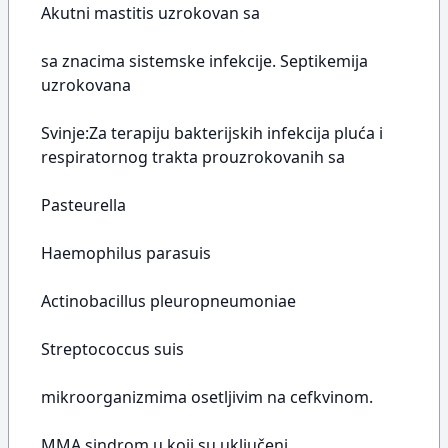
Akutni mastitis uzrokovan sa
sa znacima sistemske infekcije. Septikemija
uzrokovana
Svinje:Za terapiju bakterijskih infekcija pluća i
respiratornog trakta prouzrokovanih sa
Pasteurella
Haemophilus parasuis
Actinobacillus pleuropneumoniae
Streptococcus suis
mikroorganizmima osetljivim na cefkvinom.
MMA sindrom u koji su uključeni