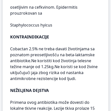
osetljivim na cefkvinom. Epidermitis
prouzrokovan sa
Staphylococcus hyicus
KONTRAINDIKACIJE
Cobactan 2.5% ne treba davati životinjama sa
poznatom preosetljivošću na beta-laktamske
antibiotike.Ne koristiti kod životinja telesne
težine manje od 1.25kg.Ne koristi se kod živine
uključujući jaja zbog rizika od nastanka
antimikrobne rezistencije kod ljudi.
NEŽELJENA DEJSTVA
Primena ovog antibiotika može dovesti do
lokalne tkivne reakcije. Lezije tkiva prolaze 15