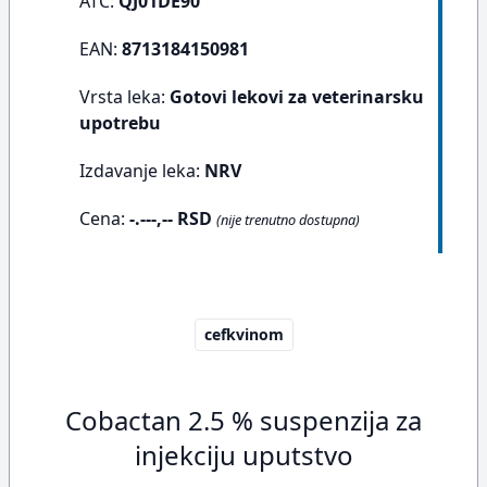
ATC:
QJ01DE90
EAN:
8713184150981
Vrsta leka:
Gotovi lekovi za veterinarsku
upotrebu
Izdavanje leka:
NRV
Cena:
-.---,-- RSD
(nije trenutno dostupna)
cefkvinom
Cobactan 2.5 % suspenzija za
injekciju uputstvo