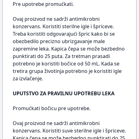
Pre upotrebe promućkati.
Ovaj proizvod ne sadrži antimikrobni
konzervans. Koristiti sterilne igle i špriceve.
Treba koristiti odgovarajući špric kako bi se
obezbedilo precizno ubrizgavanje male
zapremine leka. Kapica čepa se može bezbedno
punktirati do 25 puta. Za tretman prasadi
potrebno je koristiti bočice od 50 mL. Kada se
tretira grupa životinja potrebno je koristiti igle
za izvlačenje.
UPUTSTVO ZA PRAVILNU UPOTREBU LEKA
Promućkati bočicu pre upotrebe.
Ovaj proizvod ne sadrži antimikrobni
konzervans. Koristiti suve sterilne igle i špriceve.
Kapica čepa se može bezbedno punktirati do 25