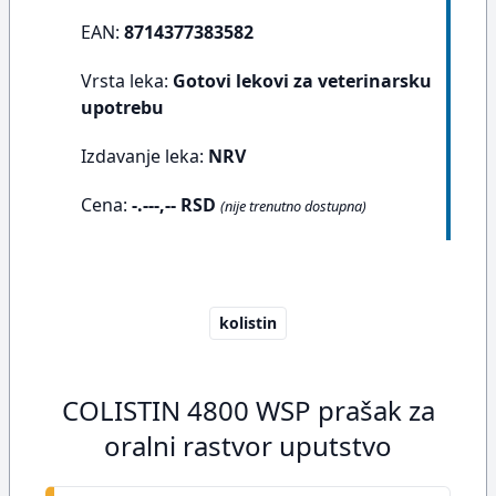
EAN:
8714377383582
Vrsta leka:
Gotovi lekovi za veterinarsku
upotrebu
Izdavanje leka:
NRV
Cena:
-.---,-- RSD
(nije trenutno dostupna)
kolistin
COLISTIN 4800 WSP prašak za
oralni rastvor uputstvo