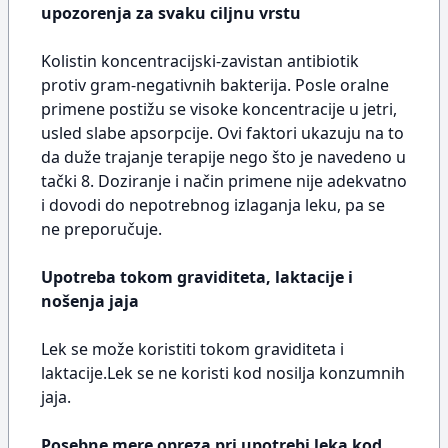
upozorenja za svaku ciljnu vrstu
Kolistin koncentracijski-zavistan antibiotik
protiv gram-negativnih bakterija. Posle oralne
primene postižu se visoke koncentracije u jetri,
usled slabe apsorpcije. Ovi faktori ukazuju na to
da duže trajanje terapije nego što je navedeno u
tački 8. Doziranje i način primene nije adekvatno
i dovodi do nepotrebnog izlaganja leku, pa se
ne preporučuje.
Upotreba tokom graviditeta, laktacije i
nošenja jaja
Lek se može koristiti tokom graviditeta i
laktacije.Lek se ne koristi kod nosilja konzumnih
jaja.
Posebne mere opreza pri upotrebi leka kod