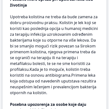
životinja
Upotreba kolistina ne treba da bude zamena za
dobru proizvodnu praksu. Kolistin je lek koji se
koristi kao poslednja opcija u humanoj medicini
za terapiju infekcija uzrokovanim određenim
bakterijama koje su otporne na više lekova. Da
bi se smanjio mogući rizik povezan sa širokom
primenom kolistina, njegova primena treba da
se ograniči na terapiju ili na terapiju i
metafilaksu bolesti, te se ne sme koristiti za
profilaksu.Kada je to moguće, kolistin treba
koristiti na osnovu antibiograma.Primena leka
koja odstupa od navedenih uputstava rezultira
neuspešnim lečenjem i prevalencijom bakterija
otpornih na kolistin.
Posebna upozorenja za osobe koje daju