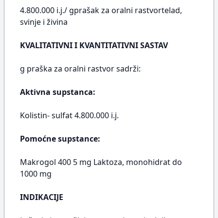
4.800.000 i.j./ gprašak za oralni rastvortelad,
svinje i živina
KVALITATIVNI I KVANTITATIVNI SASTAV
g praška za oralni rastvor sadrži:
Aktivna supstanca:
Kolistin- sulfat 4.800.000 i.j.
Pomoćne supstance:
Makrogol 400 5 mg Laktoza, monohidrat do
1000 mg
INDIKACIJE