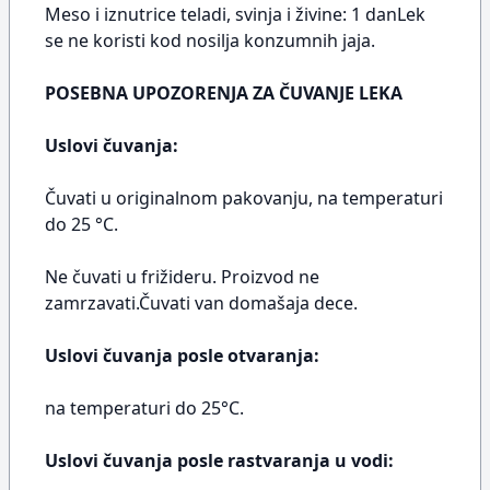
Meso i iznutrice teladi, svinja i živine: 1 danLek
se ne koristi kod nosilja konzumnih jaja.
POSEBNA UPOZORENJA ZA ČUVANJE LEKA
Uslovi čuvanja:
Čuvati u originalnom pakovanju, na temperaturi
do 25 °C.
Ne čuvati u frižideru. Proizvod ne
zamrzavati.Čuvati van domašaja dece.
Uslovi čuvanja posle otvaranja:
na temperaturi do 25°C.
Uslovi čuvanja posle rastvaranja u vodi: