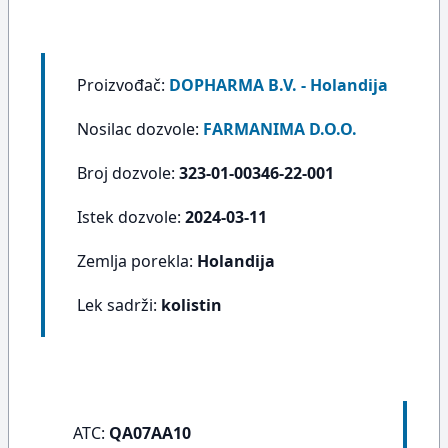
Proizvođač:
DOPHARMA B.V. - Holandija
Nosilac dozvole:
FARMANIMA D.O.O.
Broj dozvole:
323-01-00346-22-001
Istek dozvole:
2024-03-11
Zemlja porekla:
Holandija
Lek sadrži:
kolistin
ATC:
QA07AA10