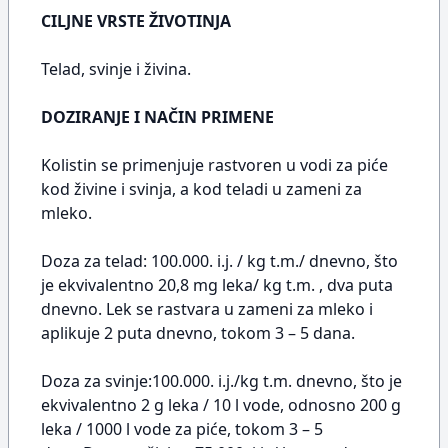
CILJNE VRSTE ŽIVOTINJA
Telad, svinje i živina.
DOZIRANJE I NAČIN PRIMENE
Kolistin se primenjuje rastvoren u vodi za piće
kod živine i svinja, a kod teladi u zameni za
mleko.
Doza za telad: 100.000. i.j. / kg t.m./ dnevno, što
je ekvivalentno 20,8 mg leka/ kg t.m. , dva puta
dnevno. Lek se rastvara u zameni za mleko i
aplikuje 2 puta dnevno, tokom 3 – 5 dana.
Doza za svinje:100.000. i.j./kg t.m. dnevno, što je
ekvivalentno 2 g leka / 10 l vode, odnosno 200 g
leka / 1000 l vode za piće, tokom 3 – 5