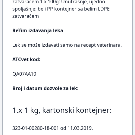
zatvaračem.1 x 100g: Unutrašnje, ujedno i
spoljašnje: beli PP kontejner sa belim LDPE
zatvaračem
Režim izdavanja leka
Lek se može izdavati samo na recept veterinara.
ATCvet kod:
QA07AA10
Broj i datum dozvole za lek:
1.x 1 kg, kartonski kontejner:
323-01-00280-18-001 od 11.03.2019.