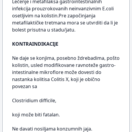
Lečenje i metafilaksa gastrointestinalnih
infekcija prouzrokovanih neinvanzivnim E.coli
osetljivim na kolistin.Pre započinjanja
metafilaktičke tretmana mora se utvrditi da li je
bolest prisutna u stadu/jatu.
KONTRAINDIKACIJE
Ne daje se konjima, posebno ždrebadima, pošto
kolistin, usled modifikovane ravnoteže gastro-
intestinalne mikroflore može dovesti do
nastanka kolitisa Colitis X, koji je obično
povezan sa
Clostridium difficile,
koji može biti fatalan.
Ne davati nosiljama konzumnih jaja.