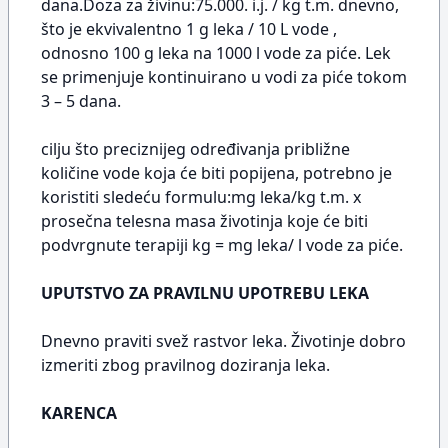
dana.Doza za živinu:75.000. i.j. / kg t.m. dnevno,
što je ekvivalentno 1 g leka / 10 L vode ,
odnosno 100 g leka na 1000 l vode za piće. Lek
se primenjuje kontinuirano u vodi za piće tokom
3 – 5 dana.
cilju što preciznijeg određivanja približne
količine vode koja će biti popijena, potrebno je
koristiti sledeću formulu:mg leka/kg t.m. x
prosečna telesna masa životinja koje će biti
podvrgnute terapiji kg = mg leka/ l vode za piće.
UPUTSTVO ZA PRAVILNU UPOTREBU LEKA
Dnevno praviti svež rastvor leka. Životinje dobro
izmeriti zbog pravilnog doziranja leka.
KARENCA