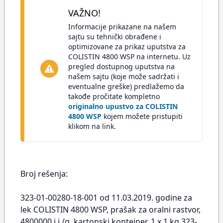
VAŽNO!
Informacije prikazane na našem
sajtu su tehnički obrađene i
optimizovane za prikaz uputstva za
COLISTIN 4800 WSP na internetu. Uz
pregled dostupnog uputstva na
našem sajtu (koje može sadržati i
eventualne greške) predlažemo da
takođe pročitate kompletno
originalno upustvo za COLISTIN
4800 WSP
kojem možete pristupiti
klikom na link.
Broj rešenja:
323-01-00280-18-001 od 11.03.2019. godine za
lek COLISTIN 4800 WSP, prašak za oralni rastvor,
4800000 i.j./g, kartonski kontejner, 1 x 1 kg,323-