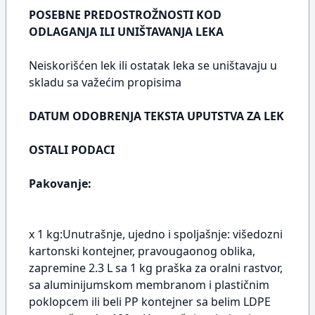
POSEBNE PREDOSTROŽNOSTI KOD
ODLAGANJA ILI UNIŠTAVANJA LEKA
Neiskorišćen lek ili ostatak leka se uništavaju u
skladu sa važećim propisima
DATUM ODOBRENJA TEKSTA UPUTSTVA ZA LEK
OSTALI PODACI
Pakovanje:
x 1 kg:Unutrašnje, ujedno i spoljašnje: višedozni
kartonski kontejner, pravougaonog oblika,
zapremine 2.3 L sa 1 kg praška za oralni rastvor,
sa aluminijumskom membranom i plastičnim
poklopcem ili beli PP kontejner sa belim LDPE