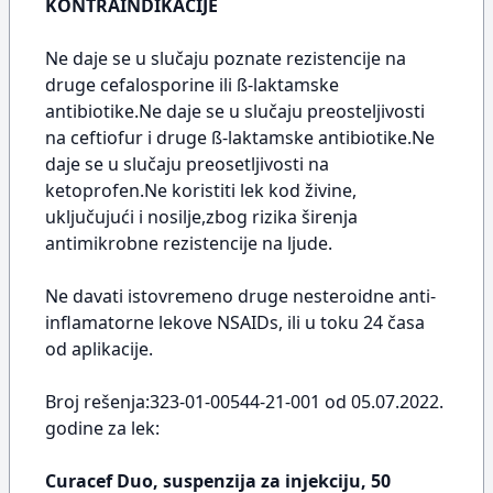
KONTRAINDIKACIJE
Ne daje se u slučaju poznate rezistencije na
druge cefalosporine ili ß-laktamske
antibiotike.Ne daje se u slučaju preosteljivosti
na ceftiofur i druge ß-laktamske antibiotike.Ne
daje se u slučaju preosetljivosti na
ketoprofen.Ne koristiti lek kod živine,
uključujući i nosilje,zbog rizika širenja
antimikrobne rezistencije na ljude.
Ne davati istovremeno druge nesteroidne anti-
inflamatorne lekove NSAIDs, ili u toku 24 časa
od aplikacije.
Broj rešenja:323-01-00544-21-001 od 05.07.2022.
godine za lek:
Curacef Duo, suspenzija za injekciju, 50