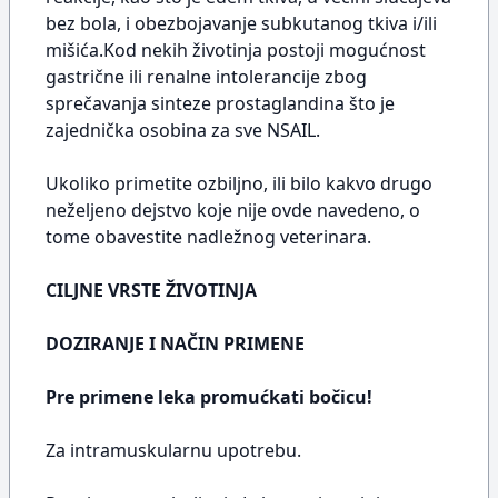
bez bola, i obezbojavanje subkutanog tkiva i/ili
mišića.Kod nekih životinja postoji mogućnost
gastrične ili renalne intolerancije zbog
sprečavanja sinteze prostaglandina što je
zajednička osobina za sve NSAIL.
Ukoliko primetite ozbiljno, ili bilo kakvo drugo
neželjeno dejstvo koje nije ovde navedeno, o
tome obavestite nadležnog veterinara.
CILJNE VRSTE ŽIVOTINJA
DOZIRANJE I NAČIN PRIMENE
Pre primene leka promućkati bočicu!
Za intramuskularnu upotrebu.