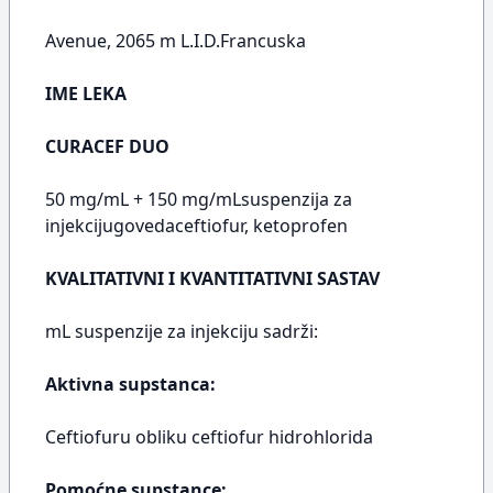
Avenue, 2065 m L.I.D.Francuska
IME LEKA
CURACEF DUO
50 mg/mL + 150 mg/mLsuspenzija za
injekcijugovedaceftiofur, ketoprofen
KVALITATIVNI I KVANTITATIVNI SASTAV
mL suspenzije za injekciju sadrži:
Aktivna supstanca:
Ceftiofuru obliku ceftiofur hidrohlorida
Pomoćne supstance: