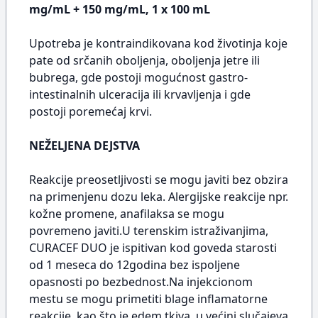
mg/mL + 150 mg/mL, 1 x 100 mL
Upotreba je kontraindikovana kod životinja koje
pate od srčanih oboljenja, oboljenja jetre ili
bubrega, gde postoji mogućnost gastro-
intestinalnih ulceracija ili krvavljenja i gde
postoji poremećaj krvi.
NEŽELJENA DEJSTVA
Reakcije preosetljivosti se mogu javiti bez obzira
na primenjenu dozu leka. Alergijske reakcije npr.
kožne promene, anafilaksa se mogu
povremeno javiti.U terenskim istraživanjima,
CURACEF DUO je ispitivan kod goveda starosti
od 1 meseca do 12godina bez ispoljene
opasnosti po bezbednost.Na injekcionom
mestu se mogu primetiti blage inflamatorne
reakcije, kao što je edem tkiva, u većini slučajeva