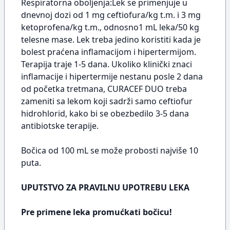
Respiratorna oboljenja:Lek se primenjuje u
dnevnoj dozi od 1 mg ceftiofura/kg t.m. i 3 mg
ketoprofena/kg t.m., odnosno1 mL leka/50 kg
telesne mase. Lek treba jedino koristiti kada je
bolest praćena inflamacijom i hipertermijom.
Terapija traje 1-5 dana. Ukoliko klinički znaci
inflamacije i hipertermije nestanu posle 2 dana
od početka tretmana, CURACEF DUO treba
zameniti sa lekom koji sadrži samo ceftiofur
hidrohlorid, kako bi se obezbedilo 3-5 dana
antibiotske terapije.
Bočica od 100 mL se može probosti najviše 10
puta.
UPUTSTVO ZA PRAVILNU UPOTREBU LEKA
Pre primene leka promućkati bočicu!