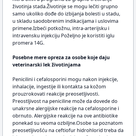
životinja stada.Životinje se mogu lečiti grupno
samo ukoliko dođe do izbijanja bolesti u stadu,
u skladu saodobrenim indikacijama i uslovima
primene.Izbeći potkožnu, intra-arterijsku i
intravensku injekciju Poželjno je koristiti iglu
promera 14G.
Posebne mere opreza za osobe koje daju
veterinarski lek životinjama
Penicilini i cefalosporini mogu nakon injekcije,
inhalacije, ingestije ili kontakta sa kožom
prouzrokovati reakcije preosetljivosti.
Preostljivost na peniciline može da dovede do
unakrsne alergijske reakcije na cefalosporine i
obrnuto. Alergijske reakcije na ove antibiotike
ponekad su veoma ozbiljne.Osobe sa poznatom
preosetljivošću na ceftiofur hidrohlorid treba da