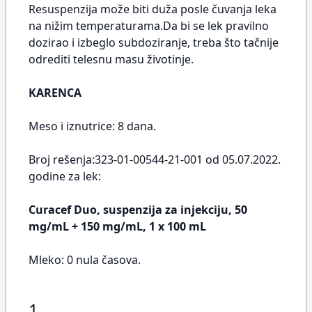
Resuspenzija može biti duža posle čuvanja leka
na nižim temperaturama.Da bi se lek pravilno
dozirao i izbeglo subdoziranje, treba što tačnije
odrediti telesnu masu životinje.
KARENCA
Meso i iznutrice: 8 dana.
Broj rešenja:323-01-00544-21-001 od 05.07.2022.
godine za lek:
Curacef Duo, suspenzija za injekciju, 50
mg/mL + 150 mg/mL, 1 x 100 mL
Mleko: 0 nula časova.
1..