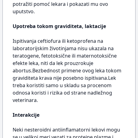
potražiti pomoć lekara i pokazati mu ovo
uputstvo.
Upotreba tokom graviditeta, laktacije
Ispitivanja ceftiofura ili ketoprofena na
laboratorijskim životinjama nisu ukazala na
teratogene, fetotoksične ili maternotoksične
efekte leka, niti da lek prouzrokuje
abortus.Bezbednost primene ovog leka tokom
graviditeta krava nije posebno ispitivana.Lek
treba koristiti samo u skladu sa procenom
odnosa koristi i rizika od strane nadležnog
veterinara.
Interakcije
Neki nesteroidni antiinflamatorni lekovi mogu
se u velikoj meri vezati za proteine plazme i