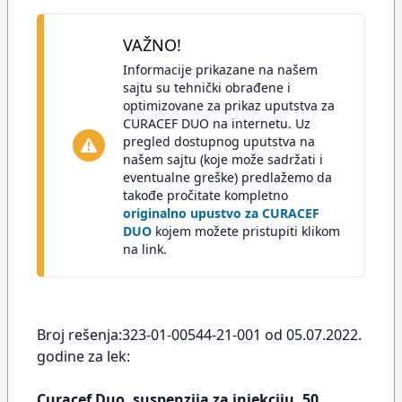
VAŽNO!
Informacije prikazane na našem
sajtu su tehnički obrađene i
optimizovane za prikaz uputstva za
CURACEF DUO na internetu. Uz
pregled dostupnog uputstva na
našem sajtu (koje može sadržati i
eventualne greške) predlažemo da
takođe pročitate kompletno
originalno upustvo za CURACEF
DUO
kojem možete pristupiti klikom
na link.
Broj rešenja:323-01-00544-21-001 od 05.07.2022.
godine za lek:
Curacef Duo, suspenzija za injekciju, 50