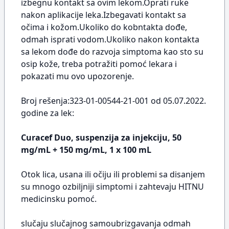
izbegnu kontakt sa ovim lekom.Oprati ruke
nakon aplikacije leka.Izbegavati kontakt sa
očima i kožom.Ukoliko do kobntakta dođe,
odmah isprati vodom.Ukoliko nakon kontakta
sa lekom dođe do razvoja simptoma kao sto su
osip kože, treba potražiti pomoć lekara i
pokazati mu ovo upozorenje.
Broj rešenja:323-01-00544-21-001 od 05.07.2022.
godine za lek:
Curacef Duo, suspenzija za injekciju, 50
mg/mL + 150 mg/mL, 1 x 100 mL
Otok lica, usana ili očiju ili problemi sa disanjem
su mnogo ozbiljniji simptomi i zahtevaju HITNU
medicinsku pomoć.
slučaju slučajnog samoubrizgavanja odmah