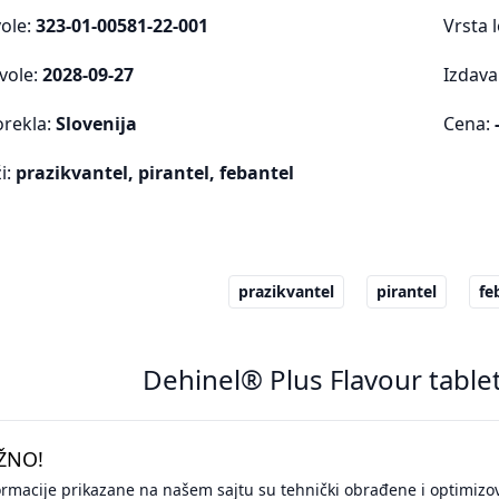
vole:
323-01-00581-22-001
Vrsta 
vole:
2028-09-27
Izdava
orekla:
Slovenija
Cena:
i:
prazikvantel, pirantel, febantel
prazikvantel
pirantel
fe
Dehinel® Plus Flavour table
ŽNO!
ormacije prikazane na našem sajtu su tehnički obrađene i optimizo