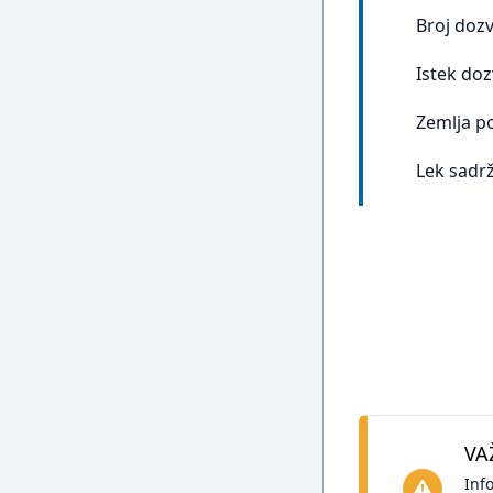
Broj doz
Istek doz
Zemlja p
Lek sadrž
VA
Inf