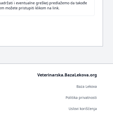
sadržati i eventualne greške) predlažemo da takođe
m možete pristupiti klikom na link.
Veterinarska.BazaLekova.org
Baza Lekova
Politika privatnosti
Uslovi korišćenja