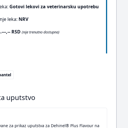
leka:
Gotovi lekovi za veterinarsku upotrebu
nje leka:
NRV
-.---,-- RSD
(nije trenutno dostupna)
bantel
ta uputstvo
vane za prikaz uputstva za Dehinel® Plus Flavour na