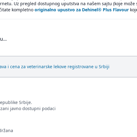
ernetu. Uz pregled dostupnog uputstva na našem sajtu (koje može 
čitate kompletno
originalno upustvo za Dehinel® Plus Flavour
koje
u...
va i cena za veterinarske lekove registrovane u Srbiji
epublike Srbije.
azani javno dostupni podaci
adržana