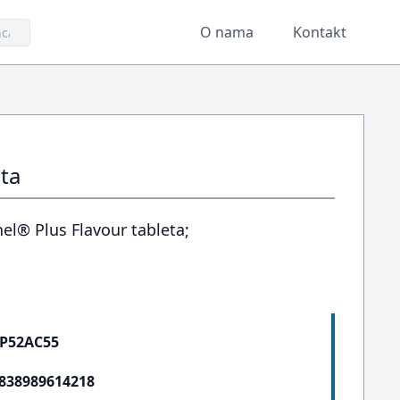
O nama
Kontakt
ta
el® Plus Flavour tableta;
P52AC55
838989614218