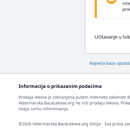
int
pro
Učitavanje u tok
Najveća baza uputsta
Informacija o prikazanim podacima
Prodaja lekova je zabranjena putem interneta zakonom R
Veterinarska.BazaLekova.org ne vrši prodaju lekova. Prik
imaju svrhu informisanja.
©2026 Veterinarska.BazaLekova.org Srbija - Sva prava z