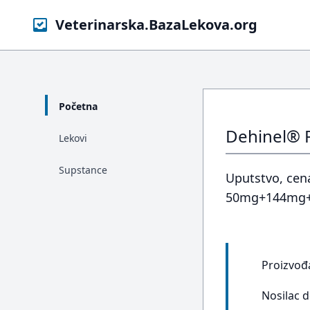
Veterinarska.BazaLekova.org
Početna
Dehinel® 
Lekovi
Supstance
Uputstvo, cena
50mg+144mg+15
Proizvođ
Nosilac 