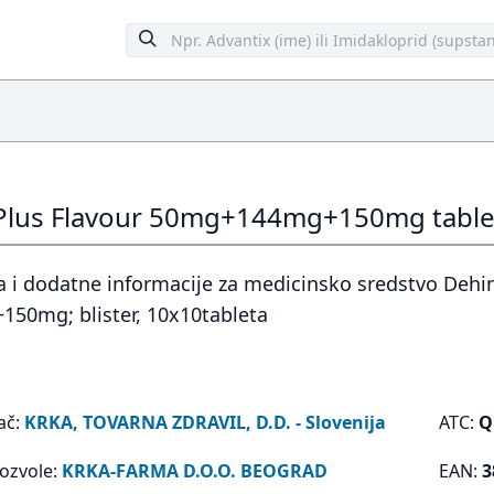
Plus Flavour 50mg+144mg+150mg table
 i dodatne informacije za medicinsko sredstvo Dehin
0mg; blister, 10x10tableta
ač:
KRKA, TOVARNA ZDRAVIL, D.D. - Slovenija
ATC:
Q
dozvole:
KRKA-FARMA D.O.O. BEOGRAD
EAN:
3