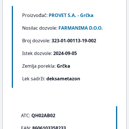
Proizvođač:
PROVET S.A. - Grčka
Nosilac dozvole:
FARMANIMA D.O.O.
Broj dozvole:
323-01-00113-19-002
Istek dozvole:
2024-09-05
Zemlja porekla:
Grčka
Lek sadrži:
deksametazon
ATC:
QH02AB02
EAN:
8606103358233