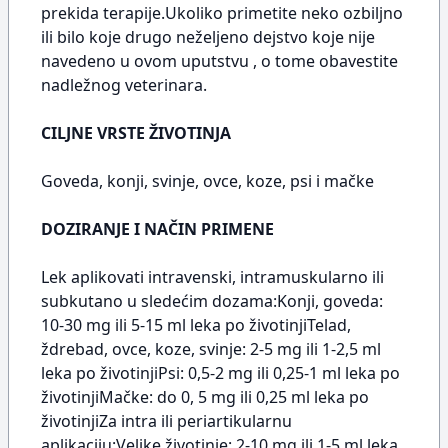
prekida terapije.Ukoliko primetite neko ozbiljno
ili bilo koje drugo neželjeno dejstvo koje nije
navedeno u ovom uputstvu , o tome obavestite
nadležnog veterinara.
CILJNE VRSTE ŽIVOTINJA
Goveda, konji, svinje, ovce, koze, psi i mačke
DOZIRANJE I NAČIN PRIMENE
Lek aplikovati intravenski, intramuskularno ili
subkutano u sledećim dozama:Konji, goveda:
10-30 mg ili 5-15 ml leka po životinjiTelad,
ždrebad, ovce, koze, svinje: 2-5 mg ili 1-2,5 ml
leka po životinjiPsi: 0,5-2 mg ili 0,25-1 ml leka po
životinjiMačke: do 0, 5 mg ili 0,25 ml leka po
životinjiZa intra ili periartikularnu
aplikaciju:Velike životinje: 2-10 mg ili 1-5 ml leka