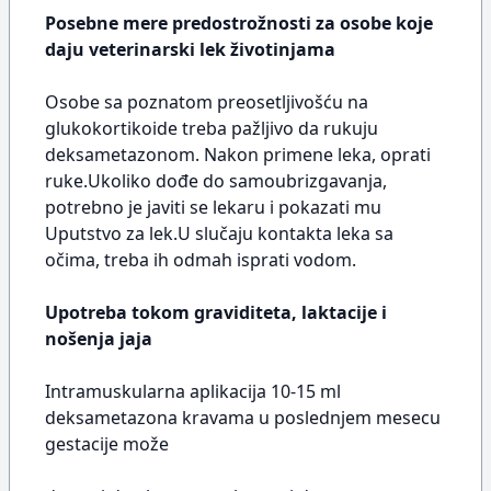
Posebne mere predostrožnosti za osobe koje
daju veterinarski lek životinjama
Osobe sa poznatom preosetljivošću na
glukokortikoide treba pažljivo da rukuju
deksametazonom. Nakon primene leka, oprati
ruke.Ukoliko dođe do samoubrizgavanja,
potrebno je javiti se lekaru i pokazati mu
Uputstvo za lek.U slučaju kontakta leka sa
očima, treba ih odmah isprati vodom.
Upotreba tokom graviditeta, laktacije i
nošenja jaja
Intramuskularna aplikacija 10-15 ml
deksametazona kravama u poslednjem mesecu
gestacije može