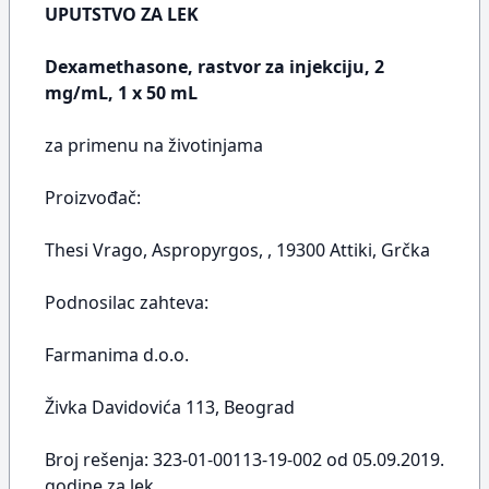
UPUTSTVO ZA LEK
Dexamethasone, rastvor za injekciju, 2
mg/mL, 1 x 50 mL
za primenu na životinjama
Proizvođač:
Thesi Vrago, Aspropyrgos, , 19300 Attiki, Grčka
Podnosilac zahteva:
Farmanima d.o.o.
Živka Davidovića 113, Beograd
Broj rešenja: 323-01-00113-19-002 od 05.09.2019.
godine za lek