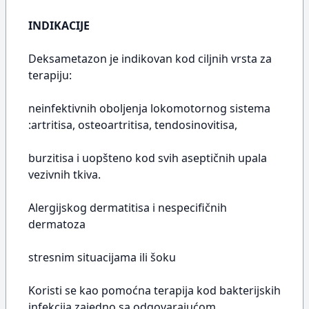
INDIKACIJE
Deksametazon je indikovan kod ciljnih vrsta za
terapiju:
neinfektivnih oboljenja lokomotornog sistema
:artritisa, osteoartritisa, tendosinovitisa,
burzitisa i uopšteno kod svih aseptičnih upala
vezivnih tkiva.
Alergijskog dermatitisa i nespecifičnih
dermatoza
stresnim situacijama ili šoku
Koristi se kao pomoćna terapija kod bakterijskih
infekcija zajedno sa odgovarajućom