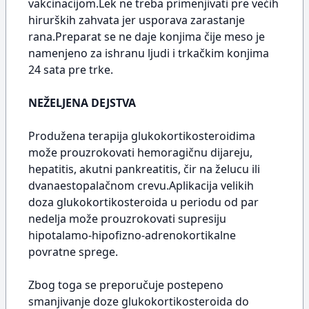
vakcinacijom.Lek ne treba primenjivati pre većih
hirurških zahvata jer usporava zarastanje
rana.Preparat se ne daje konjima čije meso je
namenjeno za ishranu ljudi i trkačkim konjima
24 sata pre trke.
NEŽELJENA DEJSTVA
Produžena terapija glukokortikosteroidima
može prouzrokovati hemoragičnu dijareju,
hepatitis, akutni pankreatitis, čir na želucu ili
dvanaestopalačnom crevu.Aplikacija velikih
doza glukokortikosteroida u periodu od par
nedelja može prouzrokovati supresiju
hipotalamo-hipofizno-adrenokortikalne
povratne sprege.
Zbog toga se preporučuje postepeno
smanjivanje doze glukokortikosteroida do