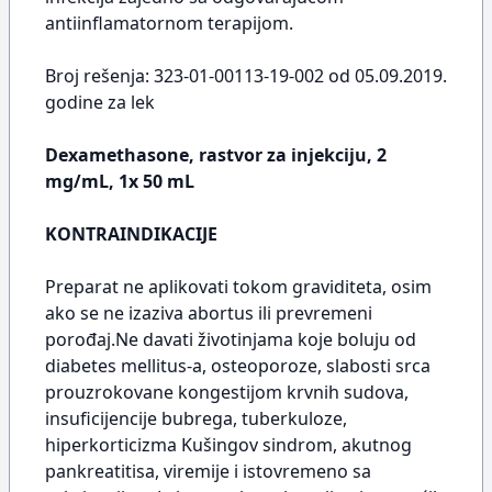
antiinflamatornom terapijom.
Broj rešenja: 323-01-00113-19-002 od 05.09.2019.
godine za lek
Dexamethasone, rastvor za injekciju, 2
mg/mL, 1x 50 mL
KONTRAINDIKACIJE
Preparat ne aplikovati tokom graviditeta, osim
ako se ne izaziva abortus ili prevremeni
porođaj.Ne davati životinjama koje boluju od
diabetes mellitus-a, osteoporoze, slabosti srca
prouzrokovane kongestijom krvnih sudova,
insuficijencije bubrega, tuberkuloze,
hiperkorticizma Kušingov sindrom, akutnog
pankreatitisa, viremije i istovremeno sa