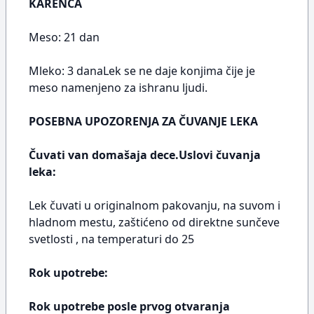
KARENCA
Meso: 21 dan
Mleko: 3 danaLek se ne daje konjima čije je
meso namenjeno za ishranu ljudi.
POSEBNA UPOZORENJA ZA ČUVANJE LEKA
Čuvati van domašaja dece.Uslovi čuvanja
leka:
Lek čuvati u originalnom pakovanju, na suvom i
hladnom mestu, zaštićeno od direktne sunčeve
svetlosti , na temperaturi do 25
Rok upotrebe:
Rok upotrebe posle prvog otvaranja