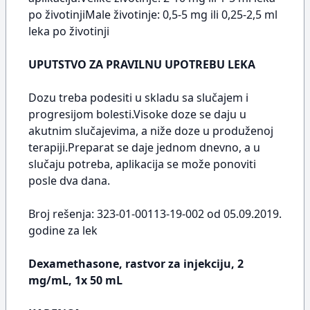
po životinjiMale životinje: 0,5-5 mg ili 0,25-2,5 ml
leka po životinji
UPUTSTVO ZA PRAVILNU UPOTREBU LEKA
Dozu treba podesiti u skladu sa slučajem i
progresijom bolesti.Visoke doze se daju u
akutnim slučajevima, a niže doze u produženoj
terapiji.Preparat se daje jednom dnevno, a u
slučaju potreba, aplikacija se može ponoviti
posle dva dana.
Broj rešenja: 323-01-00113-19-002 od 05.09.2019.
godine za lek
Dexamethasone, rastvor za injekciju, 2
mg/mL, 1x 50 mL