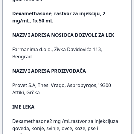
Dexamethasone, rastvor za injekciju, 2
mg/mL, 1x 50 mL
NAZIV I ADRESA NOSIOCA DOZVOLE ZA LEK
Farmanima d.o.o., Živka Davidovića 113,
Beograd
NAZIV I ADRESA PROIZVOĐAČA
Provet S.A, Thesi Vrago, Aspropyrgos,19300
Attiki, Grčka
IME LEKA
Dexamethasone2 mg /mLrastvor za injekcijuza
goveda, konje, svinje, ovce, koze, pse i