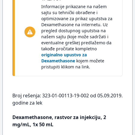
Informacije prikazane na našem
sajtu su tehnički obrađene i
optimizovane za prikaz uputstva za
Dexamethasone na internetu. Uz
pregled dostupnog uputstva na
našem sajtu (koje može sadržati i
eventualne greške) predlažemo da
takođe pročitate kompletno
originalno upustvo za
Dexamethasone
kojem možete
pristupiti klikom na link.
Broj rešenja: 323-01-00113-19-002 od 05.09.2019.
godine za lek
Dexamethasone, rastvor za injekciju, 2
mg/mL, 1x 50 mL