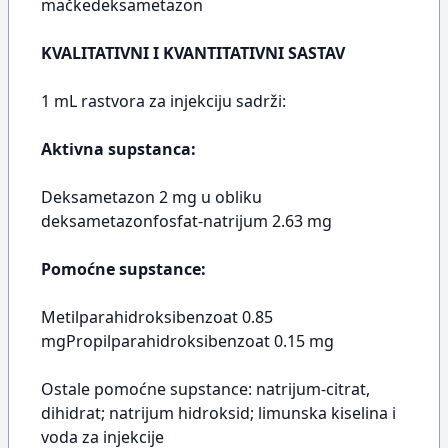
mačkedeksametazon
KVALITATIVNI I KVANTITATIVNI SASTAV
1 mL rastvora za injekciju sadrži:
Aktivna supstanca:
Deksametazon 2 mg u obliku
deksametazonfosfat-natrijum 2.63 mg
Pomoćne supstance:
Metilparahidroksibenzoat 0.85
mgPropilparahidroksibenzoat 0.15 mg
Ostale pomoćne supstance: natrijum-citrat,
dihidrat; natrijum hidroksid; limunska kiselina i
voda za injekcije