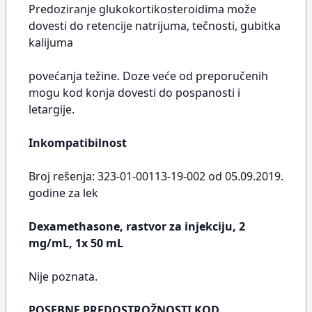
Predoziranje glukokortikosteroidima može
dovesti do retencije natrijuma, tečnosti, gubitka
kalijuma
povećanja težine. Doze veće od preporučenih
mogu kod konja dovesti do pospanosti i
letargije.
Inkompatibilnost
Broj rešenja: 323-01-00113-19-002 od 05.09.2019.
godine za lek
Dexamethasone, rastvor za injekciju, 2
mg/mL, 1x 50 mL
Nije poznata.
POSEBNE PREDOSTROŽNOSTI KOD