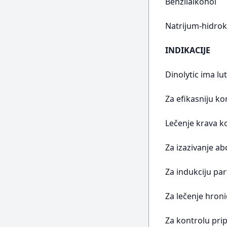
Benzilalkohol
Natrijum-hidroks
INDIKACIJE
Dinolytic ima lu
Za efikasniju k
Lečenje krava ko
Za izazivanje ab
Za indukciju par
Za lečenje hroni
Za kontrolu prip