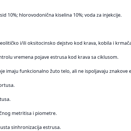
id 10%; hlorovodonična kiselina 10%; voda za injekcije.
teolitičko i/ili oksitocinsko dejstvo kod krava, kobila i krmač
ontrolu vremena pojave estrusa kod krava sa ciklusom.
je imaju funkcionalno žuto telo, ali ne ispoljavaju znakove es
ortusa.
tusa.
čnog metritisa i piometre.
usta sinhronizacija estrusa.