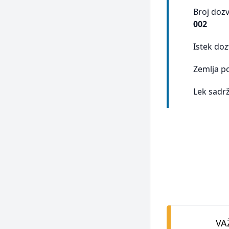
Broj doz
002
Istek doz
Zemlja p
Lek sadrž
VA