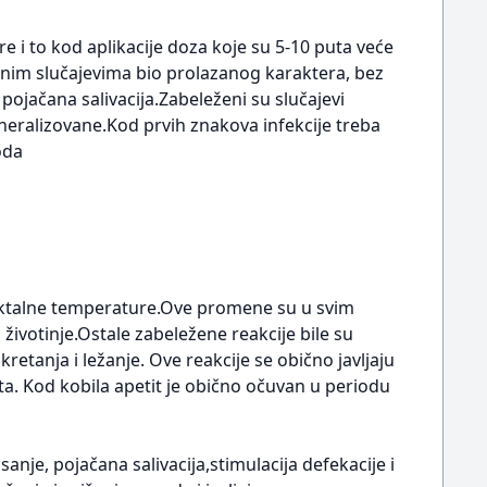
e i to kod aplikacije doza koje su 5-10 puta veće
nim slučajevima bio prolazanog karaktera, bez
pojačana salivacija.Zabeleženi su slučajevi
eneralizovane.Kod prvih znakova infekcije treba
oda
rektalne temperature.Ove promene su u svim
životinje.Ostale zabeležene reakcije bile su
tanja i ležanje. Ove reakcije se obično javljaju
a. Kod kobila apetit je obično očuvan u periodu
nje, pojačana salivacija,stimulacija defekacije i