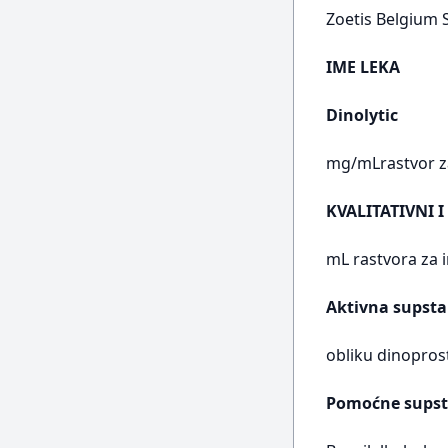
Zoetis Belgium S
IME LEKA
Dinolytic
mg/mLrastvor za
KVALITATIVNI I
mL rastvora za i
Aktivna supsta
obliku dinopro
Pomoćne supst