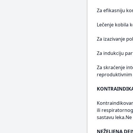
Za efikasniju k
Lečenje kobila k
Za izazivanje po
Za indukciju par
Za skraćenje int
reproduktivnim
KONTRAINDIKA
Kontraindikovana
ili respiratorno
sastavu leka.Ne 
NEŽELJENA DEJ