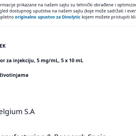
ormacije prikazane na našem sajtu su tehnički obrađene i optimizov
gled dostupnog uputstva na našem sajtu (koje može sadržati i eve
pletno
originalno upustvo za Dinolytic
kojem možete pristupiti kli
EK
vor za injekciju, 5 mg/mL, 5 x 10 mL
životinjama
Belgium S.A