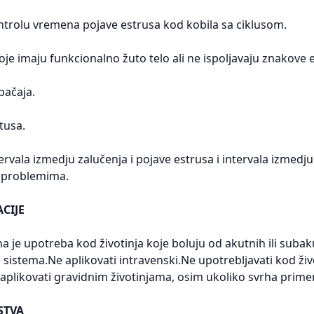
ontrolu vremena pojave estrusa kod kobila sa ciklusom.
oje imaju funkcionalno žuto telo ali ne ispoljavaju znakove 
bačaja.
tusa.
ervala izmedju zalučenja i pojave estrusa i intervala izmedj
 problemima.
CIJE
 je upotreba kod životinja koje boluju od akutnih ili suba
g sistema.Ne aplikovati intravenski.Ne upotrebljavati kod ži
aplikovati gravidnim životinjama, osim ukoliko svrha primen
STVA