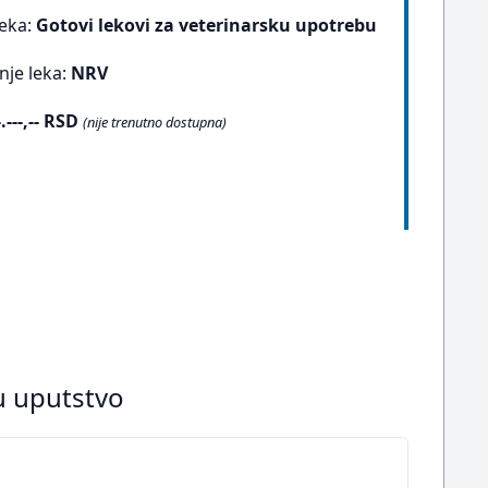
leka:
Gotovi lekovi za veterinarsku upotrebu
nje leka:
NRV
-.---,-- RSD
(nije trenutno dostupna)
ju uputstvo