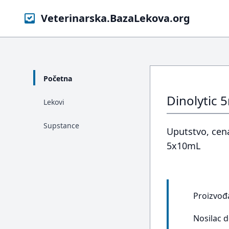
Veterinarska.BazaLekova.org
Početna
Dinolytic 
Lekovi
Supstance
Uputstvo, cena
5x10mL
Proizvođ
Nosilac 