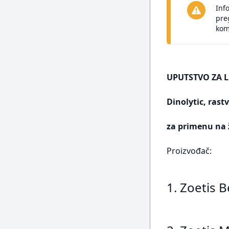
Inf
pre
kom
UPUTSTVO ZA L
Dinolytic, rast
za primenu na 
Proizvođač:
1. Zoetis 