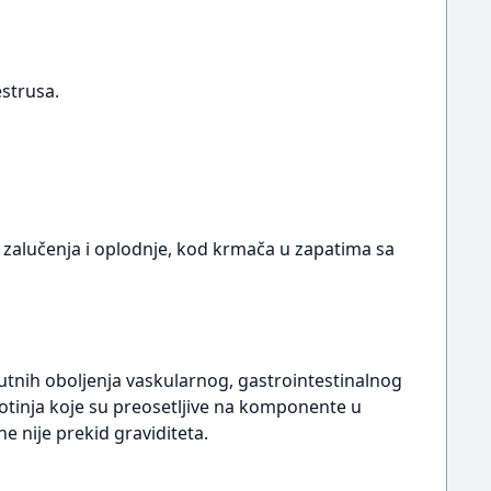
estrusa.
u zalučenja i oplodnje, kod krmača u zapatima sa
kutnih oboljenja vaskularnog, gastrointestinalnog
votinja koje su preosetljive na komponente u
e nije prekid graviditeta.