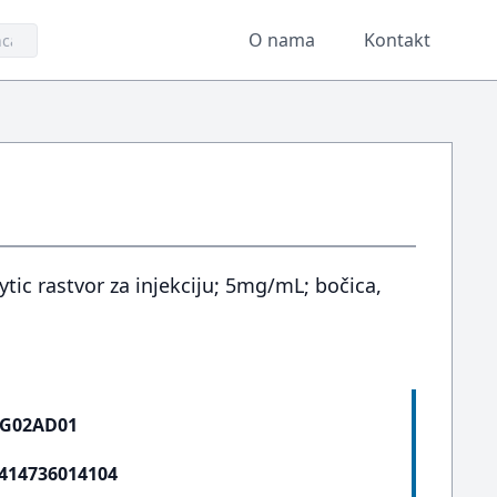
O nama
Kontakt
tic rastvor za injekciju; 5mg/mL; bočica,
G02AD01
414736014104