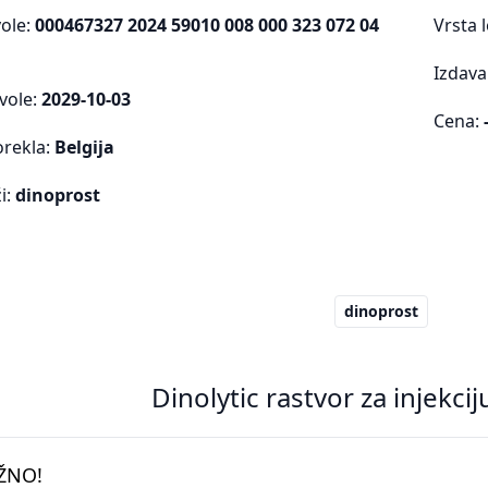
vole:
000467327 2024 59010 008 000 323 072 04
Vrsta 
Izdava
vole:
2029-10-03
Cena:
orekla:
Belgija
i:
dinoprost
dinoprost
Dinolytic rastvor za injekci
ŽNO!