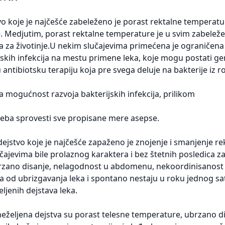
o koje je najčešće zabeleženo je porast rektalne temperatur
 Medjutim, porast rektalne temperature je u svim zabeleže
a za životinje.U nekim slučajevima primećena je ograničena 
jskih infekcija na mestu primene leka, koje mogu postati g
 antibiotsku terapiju koja pre svega deluje na bakterije iz r
a mogućnost razvoja bakterijskih infekcija, prilikom
treba sprovesti sve propisane mere asepse.
dejstvo koje je najčešće zapaženo je znojenje i smanjenje 
ajevima bile prolaznog karaktera i bez štetnih posledica za 
rzano disanje, nelagodnost u abdomenu, nekoordinisanost kre
 od ubrizgavanja leka i spontano nestaju u roku jednog sat
eljenih dejstava leka.
eželjena dejstva su porast telesne temperature, ubrzano disa