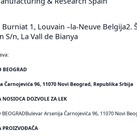
Manufacturing & Research Spain
 Burniat 1, Louvain –la-Neuve Belgija2. 
S/n, La Vall de Bianya
eva:
O BEOGRAD
a Čarnojevića 96, 11070 Novi Beograd, Republika Srbija
A NOSIOCA DOZVOLE ZA LEK
EOGRADBulevar Arsenija Čarnojevića 96, 11070 Novi Beogr
SA PROIZVOĐAČA