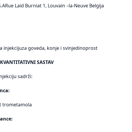
.ARue Laid Burniat 1, Louvain –la-Neuve Belgija
 injekcijuza goveda, konje i svinjedinoprost
 KVANTITATIVNI SASTAV
njekciju sadrži:
nca:
st trometamola
ance: