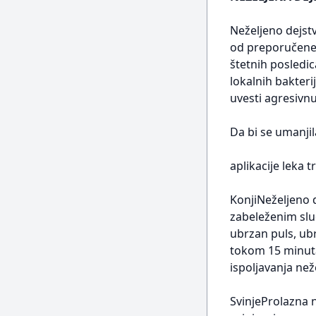
Neželjeno dejstv
od preporučene.
štetnih posledic
lokalnih bakteri
uvesti agresivnu
Da bi se umanjil
aplikacije leka 
KonjiNeželjeno 
zabeleženim sluč
ubrzan puls, ub
tokom 15 minuta
ispoljavanja než
SvinjeProlazna n