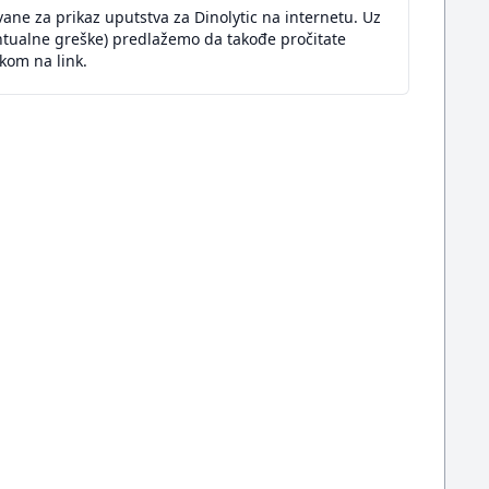
ane za prikaz uputstva za Dinolytic na internetu. Uz
ntualne greške) predlažemo da takođe pročitate
kom na link.