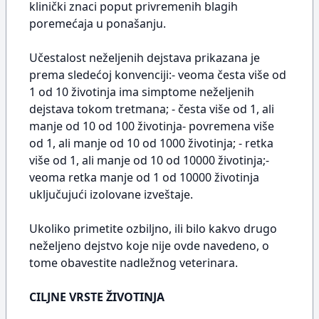
klinički znaci poput privremenih blagih
poremećaja u ponašanju.
Učestalost neželjenih dejstava prikazana je
prema sledećoj konvenciji:- veoma česta više od
1 od 10 životinja ima simptome neželjenih
dejstava tokom tretmana; - česta više od 1, ali
manje od 10 od 100 životinja- povremena više
od 1, ali manje od 10 od 1000 životinja; - retka
više od 1, ali manje od 10 od 10000 životinja;-
veoma retka manje od 1 od 10000 životinja
uključujući izolovane izveštaje.
Ukoliko primetite ozbiljno, ili bilo kakvo drugo
neželjeno dejstvo koje nije ovde navedeno, o
tome obavestite nadležnog veterinara.
CILJNE VRSTE ŽIVOTINJA