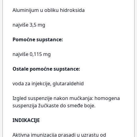
Aluminijum u obliku hidroksida
najviše 3,5 mg
Pomoćne supstance:
najviše 0,115 mg
Ostale pomoćne supstance:
voda za injekcije, glutaraldehid
Izgled suspenzije nakon mućkanja: homogena
suspenzija žućkaste do smeđe boje.
INDIKACIJE
Aktivna imunizacija prasadi u uzrastu od