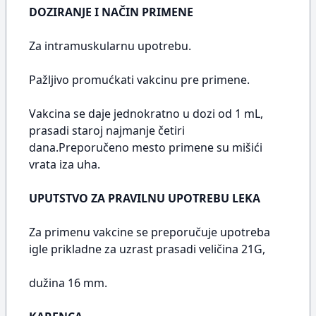
DOZIRANJE I NAČIN PRIMENE
Za intramuskularnu upotrebu.
Pažljivo promućkati vakcinu pre primene.
Vakcina se daje jednokratno u dozi od 1 mL,
prasadi staroj najmanje četiri
dana.Preporučeno mesto primene su mišići
vrata iza uha.
UPUTSTVO ZA PRAVILNU UPOTREBU LEKA
Za primenu vakcine se preporučuje upotreba
igle prikladne za uzrast prasadi veličina 21G,
dužina 16 mm.