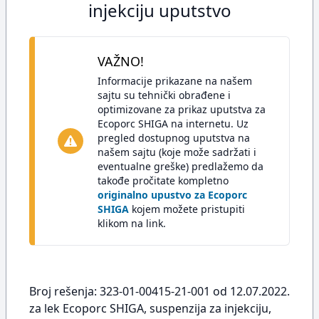
injekciju uputstvo
VAŽNO!
Informacije prikazane na našem
sajtu su tehnički obrađene i
optimizovane za prikaz uputstva za
Ecoporc SHIGA na internetu. Uz
pregled dostupnog uputstva na
našem sajtu (koje može sadržati i
eventualne greške) predlažemo da
takođe pročitate kompletno
originalno upustvo za Ecoporc
SHIGA
kojem možete pristupiti
klikom na link.
Broj rešenja: 323-01-00415-21-001 od 12.07.2022.
za lek Ecoporc SHIGA, suspenzija za injekciju,