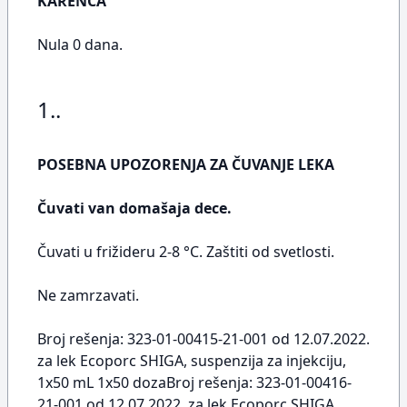
KARENCA
Nula 0 dana.
1..
POSEBNA UPOZORENJA ZA ČUVANJE LEKA
Čuvati van domašaja dece.
Čuvati u frižideru 2-8 °C. Zaštiti od svetlosti.
Ne zamrzavati.
Broj rešenja: 323-01-00415-21-001 od 12.07.2022.
za lek Ecoporc SHIGA, suspenzija za injekciju,
1x50 mL 1x50 dozaBroj rešenja: 323-01-00416-
21-001 od 12.07.2022. za lek Ecoporc SHIGA,