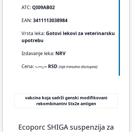
ATC:
QI09AB02
EAN:
3411113038984
Vrsta leka:
Gotovi lekovi za veterinarsku
upotrebu
Izdavanje leka:
NRV
Cena:
-.---,-- RSD
(nije trenutno dostupna)
vakcina koja sadrži genski modifikovani
rekombinantni Stx2e antigen
Ecoporc SHIGA suspenzija za