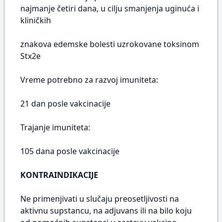
najmanje četiri dana, u cilju smanjenja uginuća i
kliničkih
znakova edemske bolesti uzrokovane toksinom
Stx2e
Vreme potrebno za razvoj imuniteta:
21 dan posle vakcinacije
Trajanje imuniteta:
105 dana posle vakcinacije
KONTRAINDIKACIJE
Ne primenjivati u slučaju preosetljivosti na
aktivnu supstancu, na adjuvans ili na bilo koju