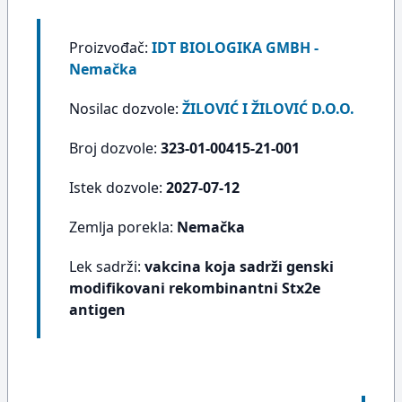
Proizvođač:
IDT BIOLOGIKA GMBH -
Nemačka
Nosilac dozvole:
ŽILOVIĆ I ŽILOVIĆ D.O.O.
Broj dozvole:
323-01-00415-21-001
Istek dozvole:
2027-07-12
Zemlja porekla:
Nemačka
Lek sadrži:
vakcina koja sadrži genski
modifikovani rekombinantni Stx2e
antigen