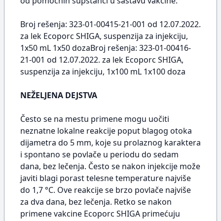
od pomoćnih supstanci u sastavu vakcine.
Broj rešenja: 323-01-00415-21-001 od 12.07.2022.
za lek Ecoporc SHIGA, suspenzija za injekciju,
1x50 mL 1x50 dozaBroj rešenja: 323-01-00416-
21-001 od 12.07.2022. za lek Ecoporc SHIGA,
suspenzija za injekciju, 1x100 mL 1x100 doza
NEŽELJENA DEJSTVA
Često se na mestu primene mogu uočiti
neznatne lokalne reakcije poput blagog otoka
dijametra do 5 mm, koje su prolaznog karaktera
i spontano se povlače u periodu do sedam
dana, bez lečenja. Često se nakon injekcije može
javiti blagi porast telesne temperature najviše
do 1,7 °C. Ove reakcije se brzo povlače najviše
za dva dana, bez lečenja. Retko se nakon
primene vakcine Ecoporc SHIGA primećuju