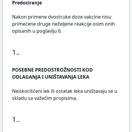
Predoziranje
Nakon primene dvostruke doze vakcine nisu
primećene druge neželjene reakcije osim onih
opisanih u poglavlju 6.
1..
POSEBNE PREDOSTROŽNOSTI KOD
ODLAGANJA I UNIŠTAVANJA LEKA
Neiskorišćeni lek ili ostatak leka uništavaju se u
skladu sa važećim propisima.
1..