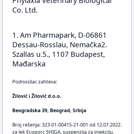
Phylaxia Veterinary Biological
Co. Ltd.
1. Am Pharmapark, D-06861
Dessau-Rosslau, Nemačka2.
Szallas u.5., 1107 Budapest,
Mađarska
Podnosilac zahteva:
Žilović i Žilović d.o.o.
Beogradska 39, Beograd, Srbija
Broj rešenja: 323-01-00415-21-001 od 12.07.2022.
za lek Ecoporc SHIGA, suspenzija za injekciju,