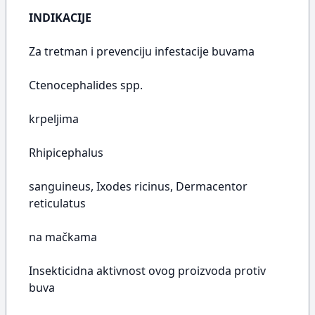
INDIKACIJE
Za tretman i prevenciju infestacije buvama
Ctenocephalides spp.
krpeljima
Rhipicephalus
sanguineus, Ixodes ricinus, Dermacentor
reticulatus
na mačkama
Insekticidna aktivnost ovog proizvoda protiv
buva