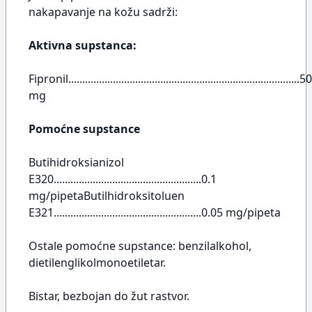
nakapavanje na kožu sadrži:
Aktivna supstanca:
Fipronil...................................................................................50
mg
Pomoćne supstance
Butihidroksianizol
E320.....................................................0.1
mg/pipetaButilhidroksitoluen
E321.....................................................0.05 mg/pipeta
Ostale pomoćne supstance: benzilalkohol,
dietilenglikolmonoetiletar.
Bistar, bezbojan do žut rastvor.