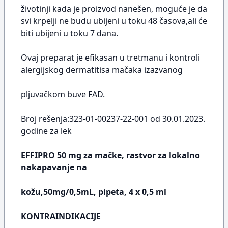
životinji kada je proizvod nanešen, moguće je da
svi krpelji ne budu ubijeni u toku 48 časova,ali će
biti ubijeni u toku 7 dana.
Ovaj preparat je efikasan u tretmanu i kontroli
alergijskog dermatitisa mačaka izazvanog
pljuvačkom buve FAD.
Broj rešenja:323-01-00237-22-001 od 30.01.2023.
godine za lek
EFFIPRO 50 mg za mačke, rastvor za lokalno
nakapavanje na
kožu,50mg/0,5mL, pipeta, 4 x 0,5 ml
KONTRAINDIKACIJE