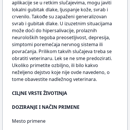
aplikacije se u retkim slučajevima, mogu javiti
lokalni gubitak dlake, ljuspanje kože, svrab i
crvenilo. Takođe su zapaženi generalizovan
svrab i gubitak dlake. U izuzetnim situacijama
može doći do hipersalivacije, prolaznih
neuroloških tegoba preosetljivost, depresija,
simptomi poremećaja nervnog sistema ili
povraćanja. Prilikom takvih slučajeva treba se
obratiti veterinaru. Lek se ne sme predozirati.
Ukoliko primetite ozbiljno, ili bilo kakvo
neželjeno dejstvo koje nije ovde navedeno, o
tome obavestite nadležnog veterinara.
CILJNE VRSTE ŽIVOTINJA
DOZIRANJE I NAČIN PRIMENE
Mesto primene