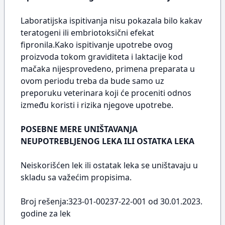
Laboratijska ispitivanja nisu pokazala bilo kakav
teratogeni ili embriotoksični efekat
fipronila.Kako ispitivanje upotrebe ovog
proizvoda tokom graviditeta i laktacije kod
mačaka nijesprovedeno, primena preparata u
ovom periodu treba da bude samo uz
preporuku veterinara koji će proceniti odnos
između koristi i rizika njegove upotrebe.
POSEBNE MERE UNIŠTAVANJA
NEUPOTREBLJENOG LEKA ILI OSTATKA LEKA
Neiskorišćen lek ili ostatak leka se uništavaju u
skladu sa važećim propisima.
Broj rešenja:323-01-00237-22-001 od 30.01.2023.
godine za lek