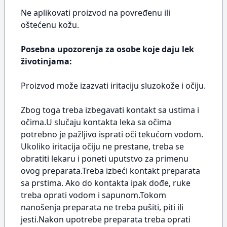
Ne aplikovati proizvod na povređenu ili
oštećenu kožu.
Posebna upozorenja za osobe koje daju lek
životinjama:
Proizvod može izazvati iritaciju sluzokože i očiju.
Zbog toga treba izbegavati kontakt sa ustima i
očima.U slučaju kontakta leka sa očima
potrebno je pažljivo isprati oči tekućom vodom.
Ukoliko iritacija očiju ne prestane, treba se
obratiti lekaru i poneti uputstvo za primenu
ovog preparata.Treba izbeći kontakt preparata
sa prstima. Ako do kontakta ipak dođe, ruke
treba oprati vodom i sapunom.Tokom
nanošenja preparata ne treba pušiti, piti ili
jesti.Nakon upotrebe preparata treba oprati