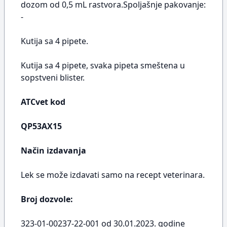
dozom od 0,5 mL rastvora.Spoljašnje pakovanje:
-
Kutija sa 4 pipete.
Kutija sa 4 pipete, svaka pipeta smeštena u
sopstveni blister.
ATCvet kod
QP53AX15
Način izdavanja
Lek se može izdavati samo na recept veterinara.
Broj dozvole:
323-01-00237-22-001 od 30.01.2023. godine