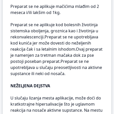
Preparat se ne aplikuje mačićima mlađim od 2
meseca i/ili lakšim od 1kg.
Preparat se ne aplikuje kod bolesnih životinja
sistemska oboljenja, groznica kao i životinja u
rekonvalescenciji.Preparat se ne upotrebljava
kod kunića jer može dovesti do neželjenih
reakcija čak i sa letalnim ishodom.Ovaj preparat
je namenjen za tretman mačaka dok za pse
postoji poseban preparat.Preparat se ne
upotrebljava u slučaju preosetljivosti na aktivne
supstance ili neki od nosača.
NEŽELJENA DEJSTVA
U slučaju lizanja mesta aplikacije, može doći do
kratkotrajne hipersalivacije što je uglavnom
reakcija na nosače aktivne supstance. Na mestu