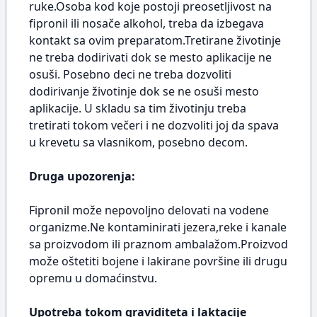
ruke.Osoba kod koje postoji preosetljivost na
fipronil ili nosače alkohol, treba da izbegava
kontakt sa ovim preparatom.Tretirane životinje
ne treba dodirivati dok se mesto aplikacije ne
osuši. Posebno deci ne treba dozvoliti
dodirivanje životinje dok se ne osuši mesto
aplikacije. U skladu sa tim životinju treba
tretirati tokom večeri i ne dozvoliti joj da spava
u krevetu sa vlasnikom, posebno decom.
Druga upozorenja:
Fipronil može nepovoljno delovati na vodene
organizme.Ne kontaminirati jezera,reke i kanale
sa proizvodom ili praznom ambalažom.Proizvod
može oštetiti bojene i lakirane površine ili drugu
opremu u domaćinstvu.
Upotreba tokom graviditeta i laktacije