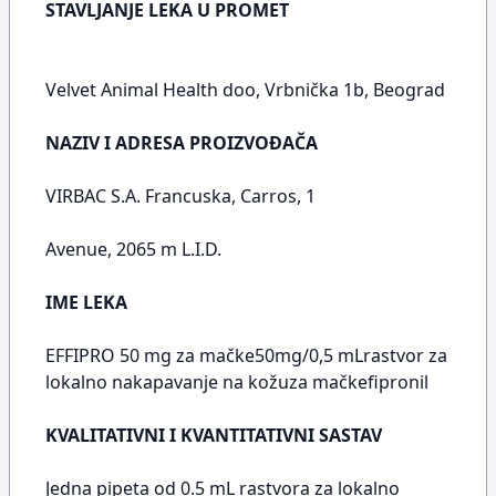
STAVLJANJE LEKA U PROMET
Velvet Animal Health doo, Vrbnička 1b, Beograd
NAZIV I ADRESA PROIZVOĐAČA
VIRBAC S.A. Francuska, Carros, 1
Avenue, 2065 m L.I.D.
IME LEKA
EFFIPRO 50 mg za mačke50mg/0,5 mLrastvor za
lokalno nakapavanje na kožuza mačkefipronil
KVALITATIVNI I KVANTITATIVNI SASTAV
Jedna pipeta od 0.5 mL rastvora za lokalno