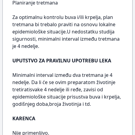
Planiranje tretmana
Za optimalnu kontrolu buva i/ili krpelja, plan
tretmana bi trebalo praviti na osnovu lokalne
epidemiološke situacije.U nedostatku studija
sigurnosti, minimalni interval između tretmana
je 4 nedelje.
UPUTSTVO ZA PRAVILNU UPOTREBU LEKA
Minimalni interval između dva tretmana je 4
nedelje. Da li će se ovim preparatom životinje
tretiratisvake 4 nedelje ili ređe, zavisi od
epidemiološke situacije prisustva buva i krpelja,
godišnjeg doba,broja životinja i td.
KARENCA
Nije primenljivo.