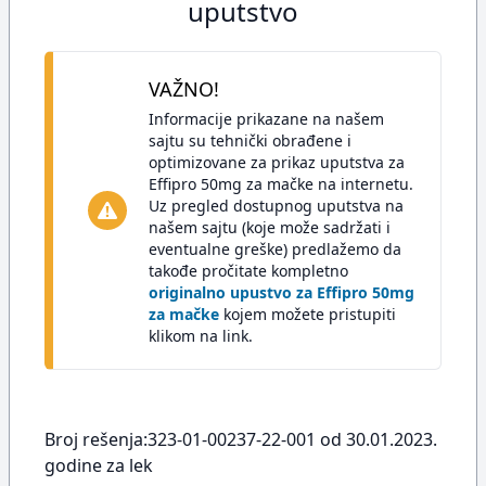
uputstvo
VAŽNO!
Informacije prikazane na našem
sajtu su tehnički obrađene i
optimizovane za prikaz uputstva za
Effipro 50mg za mačke na internetu.
Uz pregled dostupnog uputstva na
našem sajtu (koje može sadržati i
eventualne greške) predlažemo da
takođe pročitate kompletno
originalno upustvo za Effipro 50mg
za mačke
kojem možete pristupiti
klikom na link.
Broj rešenja:323-01-00237-22-001 od 30.01.2023.
godine za lek