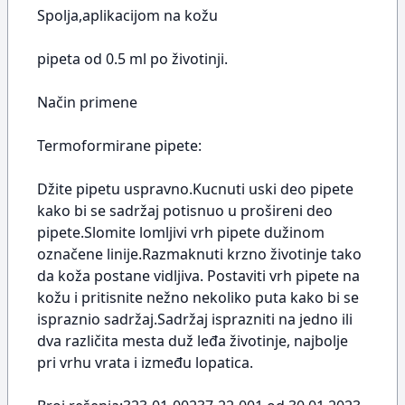
Spolja,aplikacijom na kožu
pipeta od 0.5 ml po životinji.
Način primene
Termoformirane pipete:
Džite pipetu uspravno.Kucnuti uski deo pipete
kako bi se sadržaj potisnuo u prošireni deo
pipete.Slomite lomljivi vrh pipete dužinom
označene linije.Razmaknuti krzno životinje tako
da koža postane vidljiva. Postaviti vrh pipete na
kožu i pritisnite nežno nekoliko puta kako bi se
ispraznio sadržaj.Sadržaj isprazniti na jedno ili
dva različita mesta duž leđa životinje, najbolje
pri vrhu vrata i između lopatica.