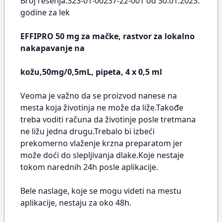
Broj rešenja:323-01-00237-22-001 od 30.01.2023.
godine za lek
EFFIPRO 50 mg za mačke, rastvor za lokalno
nakapavanje na
kožu,50mg/0,5mL, pipeta, 4 x 0,5 ml
Veoma je važno da se proizvod nanese na
mesta koja životinja ne može da liže.Takođe
treba voditi računa da životinje posle tretmana
ne ližu jedna drugu.Trebalo bi izbeći
prekomerno vlaženje krzna preparatom jer
može doći do slepljivanja dlake.Koje nestaje
tokom narednih 24h posle aplikacije.
Bele naslage, koje se mogu videti na mestu
aplikacije, nestaju za oko 48h.