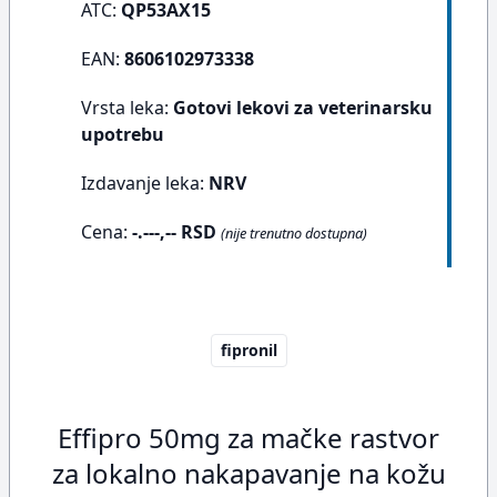
ATC:
QP53AX15
EAN:
8606102973338
Vrsta leka:
Gotovi lekovi za veterinarsku
upotrebu
Izdavanje leka:
NRV
Cena:
-.---,-- RSD
(nije trenutno dostupna)
fipronil
Effipro 50mg za mačke rastvor
za lokalno nakapavanje na kožu