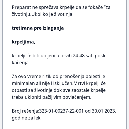
Preparat ne sprečava krpelje da se ”okače ”za
životinju.Ukoliko je životinja
tretirana pre izlaganja
krpeljima,
krpelji će biti ubijeni u prvih 24-48 sati posle
kačenja.
Za ovo vreme rizik od prenošenja bolesti je
minimalan ali nije i isključen.Mrtvi krpelji će
otpasti sa životinje,dok sve zaostale krpelje
treba ukloniti pažljivim povlačenjem.
Broj rešenja:323-01-00237-22-001 od 30.01.2023.
godine za lek