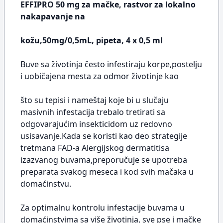
EFFIPRO 50 mg za mačke, rastvor za lokalno
nakapavanje na
kožu,50mg/0,5mL, pipeta, 4 x 0,5 ml
Buve sa životinja često infestiraju korpe,postelju
i uobičajena mesta za odmor životinje kao
što su tepisi i nameštaj koje bi u slučaju
masivnih infestacija trebalo tretirati sa
odgovarajućim insekticidom uz redovno
usisavanje.Kada se koristi kao deo strategije
tretmana FAD-a Alergijskog dermatitisa
izazvanog buvama,preporučuje se upotreba
preparata svakog meseca i kod svih mačaka u
domaćinstvu.
Za optimalnu kontrolu infestacije buvama u
domaćinstvima sa više životinja, sve pse i mačke