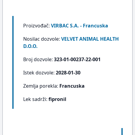
Proizvođač:
VIRBAC S.A. - Francuska
Nosilac dozvole:
VELVET ANIMAL HEALTH
D.O.O.
Broj dozvole:
323-01-00237-22-001
Istek dozvole:
2028-01-30
Zemlja porekla:
Francuska
Lek sadrži:
fipronil