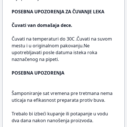
POSEBNA UPOZORENJA ZA ČUVANJE LEKA
Čuvati van domašaja dece.
Čuvati na temperaturi do 30C .Čuvati na suvom
mestu i u originalnom pakovanju.Ne
upotrebljavati posle datuma isteka roka
naznačenog na pipeti.
POSEBNA UPOZORENJA
Šamponiranje sat vremena pre tretmana nema
uticaja na efikasnost preparata protiv buva.
Trebalo bi izbeći kupanje ili potapanje u vodu
dva dana nakon nanošenja proizvoda.