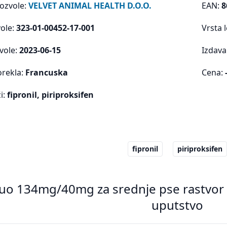
dozvole:
VELVET ANIMAL HEALTH D.O.O.
EAN:
8
vole:
323-01-00452-17-001
Vrsta 
vole:
2023-06-15
Izdava
orekla:
Francuska
Cena:
i:
fipronil, piriproksifen
fipronil
piriproksifen
Duo 134mg/40mg za srednje pse rastvor 
uputstvo