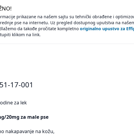
ŽNO!
ormacije prikazane na našem sajtu su tehnički obrađene i optimiz
srednje pse na internetu. Uz pregled dostupnog uputstva na našem 
dlažemo da takođe pročitate kompletno
originalno upustvo za Ef
tupiti klikom na link.
451-17-001
odine za lek
mg/20mg za male pse
lno nakapavanje na kožu,