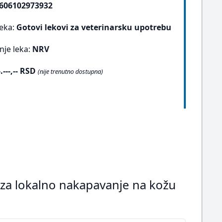
606102973932
leka:
Gotovi lekovi za veterinarsku upotrebu
nje leka:
NRV
-.---,-- RSD
(nije trenutno dostupna)
za lokalno nakapavanje na kožu