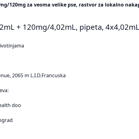
2mg/120mg za veoma velike pse, rastvor za lokalno naka
02mL + 120mg/4,02mL, pipeta, 4x4,02m
ivotinjama
enue, 2065 m L.I.D.Francuska
eva:
ealth doo
eograd