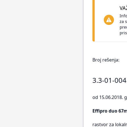
VA
Inf
za 
pre
pris
Broj rešenja:
3.3-01-00
od 15.06.2018. g
Effipro duo 67
rastvor za loka