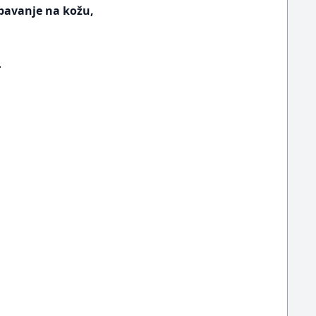
pavanje na kožu,
L