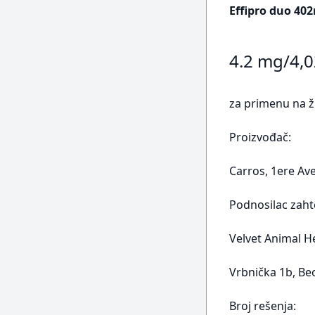
Effipro duo 40
4.2 mg/4,
za primenu na ž
Proizvođač:
Carros, 1ere Av
Podnosilac zaht
Velvet Animal H
Vrbnička 1b, B
Broj rešenja: