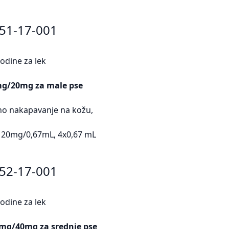
451-17-001
odine za lek
mg/20mg za male pse
lno nakapavanje na kožu,
 20mg/0,67mL, 4x0,67 mL
452-17-001
odine za lek
4mg/40mg za srednje pse