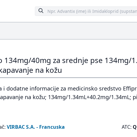
uo 134mg/40mg za srednje pse 134mg/1
kapavanje na kožu
a i dodatne informacije za medicinsko sredstvo Effi
kapavanje na kožu; 134mg/1.34mL+40.2mg/1.34mL; p
ač:
VIRBAC S.A. - Francuska
ATC:
Q