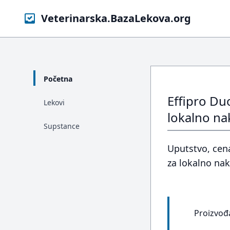
Veterinarska.BazaLekova.org
Početna
Effipro D
Lekovi
lokalno na
Supstance
Uputstvo, cen
za lokalno na
Proizvođ