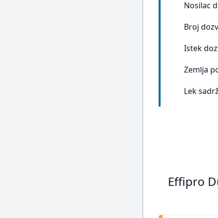
Nosilac 
Broj doz
Istek doz
Zemlja p
Lek sadrž
Effipro 