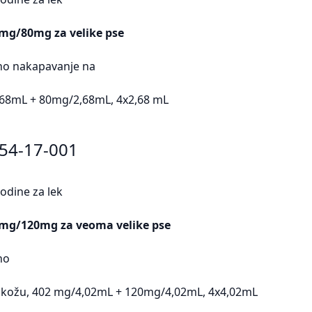
8mg/80mg za velike pse
lno nakapavanje na
,68mL + 80mg/2,68mL, 4x2,68 mL
454-17-001
odine za lek
2mg/120mg za veoma velike pse
no
 kožu, 402 mg/4,02mL + 120mg/4,02mL, 4x4,02mL