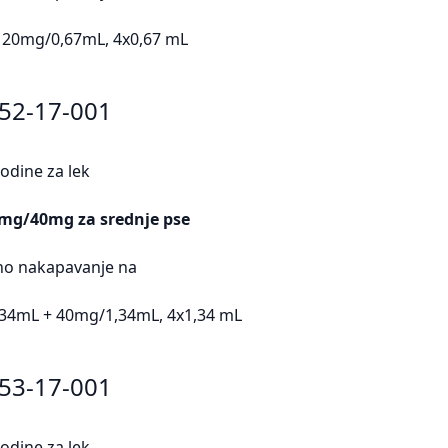
 20mg/0,67mL, 4x0,67 mL
452-17-001
odine za lek
4mg/40mg za srednje pse
lno nakapavanje na
,34mL + 40mg/1,34mL, 4x1,34 mL
453-17-001
odine za lek