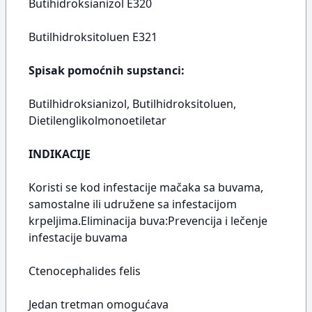
Butihidroksianizol E320
Butilhidroksitoluen E321
Spisak pomoćnih supstanci:
Butilhidroksianizol, Butilhidroksitoluen,
Dietilenglikolmonoetiletar
INDIKACIJE
Koristi se kod infestacije mačaka sa buvama,
samostalne ili udružene sa infestacijom
krpeljima.Eliminacija buva:Prevencija i lečenje
infestacije buvama
Ctenocephalides felis
Jedan tretman omogućava