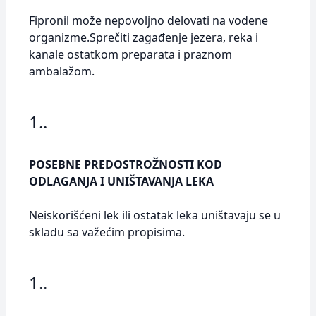
Fipronil može nepovoljno delovati na vodene
organizme.Sprečiti zagađenje jezera, reka i
kanale ostatkom preparata i praznom
ambalažom.
1..
POSEBNE PREDOSTROŽNOSTI KOD
ODLAGANJA I UNIŠTAVANJA LEKA
Neiskorišćeni lek ili ostatak leka uništavaju se u
skladu sa važećim propisima.
1..