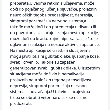
preparata.U veoma retkim slučajevima, može
doći do pojačanog lučenja pljuvačke, prolaznih
neuroloških tegoba preosetljivost, depresija,
simptomi poremećaja nervnog sistema,a
takođe može doći i do poremećaja u disanju ili
do povraćanja.U slučaju lizanja mesta aplikacije,
može doći do kratkotrajne hipersalivacije što je
uglavnom reakcija na nosače aktivne supstance.
Na mestu aplikacije se u retkim slučajevima,
mogu javiti lokalni gubitak dlake, ljuspanje kože,
svrab i crvenilo. Takođe su zapaženi
generalizovan svrab i gubitak dlake. U izuzetnim
situacijama može doći do hipersalivacije,
prolaznih neuroloških tegoba preosetljivost,
depresija, simptomi poremećaja nervnog
sistema ili povraćanja.U takvim slučajevima
treba se obratiti veterinaru.Lek se ne sme
predozirati.