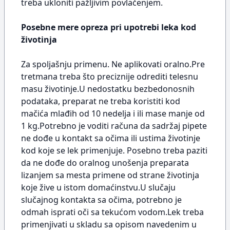
treba ukloniti pažljivim povlačenjem.
Posebne mere opreza pri upotrebi leka kod
životinja
Za spoljašnju primenu. Ne aplikovati oralno.Pre
tretmana treba što preciznije odrediti telesnu
masu životinje.U nedostatku bezbedonosnih
podataka, preparat ne treba koristiti kod
mačića mlađih od 10 nedelja i ili mase manje od
1 kg.Potrebno je voditi računa da sadržaj pipete
ne dođe u kontakt sa očima ili ustima životinje
kod koje se lek primenjuje. Posebno treba paziti
da ne dođe do oralnog unošenja preparata
lizanjem sa mesta primene od strane životinja
koje žive u istom domaćinstvu.U slučaju
slučajnog kontakta sa očima, potrebno je
odmah isprati oči sa tekućom vodom.Lek treba
primenjivati u skladu sa opisom navedenim u