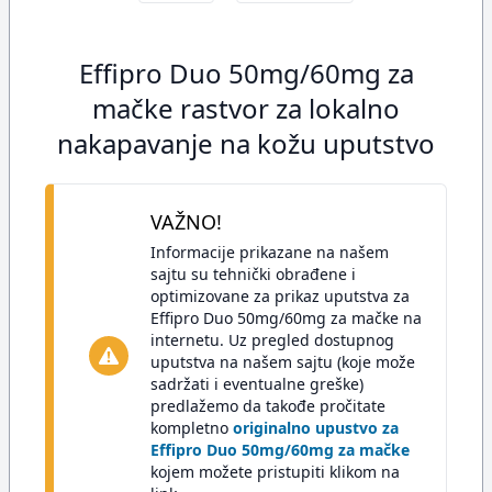
Effipro Duo 50mg/60mg za
mačke rastvor za lokalno
nakapavanje na kožu uputstvo
VAŽNO!
Informacije prikazane na našem
sajtu su tehnički obrađene i
optimizovane za prikaz uputstva za
Effipro Duo 50mg/60mg za mačke na
internetu. Uz pregled dostupnog
uputstva na našem sajtu (koje može
sadržati i eventualne greške)
predlažemo da takođe pročitate
kompletno
originalno upustvo za
Effipro Duo 50mg/60mg za mačke
kojem možete pristupiti klikom na