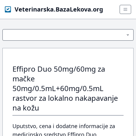
Veterinarska.BazaLekova.org
Effipro Duo 50mg/60mg za
mačke
50mg/0.5mL+60mg/0.5mL
rastvor za lokalno nakapavanje
na kožu
Uputstvo, cena i dodatne informacije za
medicinsko sredstvo Effipro Duo