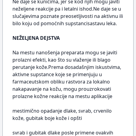
Ne daje se kunićima, jer se kod njih mogu javiti
neželjene reakcije pa i letalni ishod.Ne daje se u
slučajevima poznate preosetljivosti na aktivnu ili
bilo koju od pomoćnih supstancisastavu leka.
NEŽELJENA DEJSTVA
Na mestu nanošenja preparata mogu se javiti
prolazni efekti, kao što su vlaženje ili blago
perutanje kože.Prema dosadašnjim iskustvima,
aktivne supstance koje se primenjuju u
farmaceutskom obliku rastvora za lokalno
nakapavanje na kožu, mogu prouzrokovati
prolazne kožne reakcije na mestu aplikacije
mestimično opadanje dlake, svrab, crvenilo
kože, gubitak boje kože i opšti
svrab i gubitak dlake posle primene ovakvih