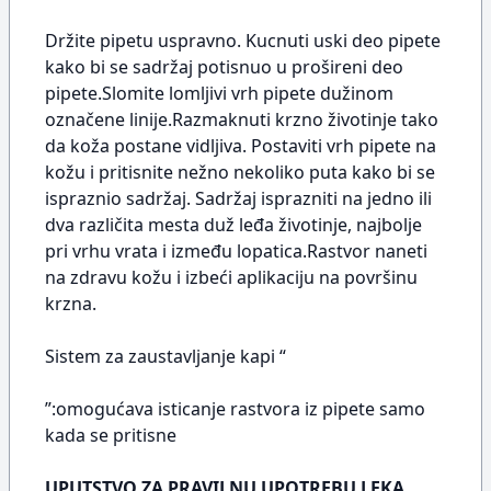
Držite pipetu uspravno. Kucnuti uski deo pipete
kako bi se sadržaj potisnuo u prošireni deo
pipete.Slomite lomljivi vrh pipete dužinom
označene linije.Razmaknuti krzno životinje tako
da koža postane vidljiva. Postaviti vrh pipete na
kožu i pritisnite nežno nekoliko puta kako bi se
ispraznio sadržaj. Sadržaj isprazniti na jedno ili
dva različita mesta duž leđa životinje, najbolje
pri vrhu vrata i između lopatica.Rastvor naneti
na zdravu kožu i izbeći aplikaciju na površinu
krzna.
Sistem za zaustavljanje kapi “
”:omogućava isticanje rastvora iz pipete samo
kada se pritisne
UPUTSTVO ZA PRAVILNU UPOTREBU LEKA