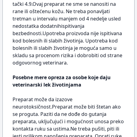
tački 4.9.Ovaj preparat ne sme se nanositi na
rane ili oštećenu kožu. Ne treba ponavljati
tretman u intervalu manjem od 4 nedelje usled
nedostatka dodatnihispitivanja
bezbednosti.Upotreba proizvoda nije ispitivana
kod bolesnih ili slabih životinja. Upotreba kod
bolesnih ili slabih životinja je moguća samo u
skladu sa procenom rizika i dobrobiti od strane
odgovornog veterinara.
Posebne mere opreza za osobe koje daju
veterinarski lek životinjama
Preparat može da izazove
neurotoksičnost.Preparat može biti štetan ako
se proguta. Paziti da ne dođe do gutanja
preparata, uključujući i mogućnost unosa preko
kontakta ruku sa ustima.Ne treba pušiti, piti ili
jesti prilikom nanošenja preparata. Oprati ruke