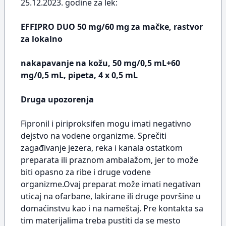
25.12.2023. godine za lek:
EFFIPRO DUO 50 mg/60 mg za mačke, rastvor
za lokalno
nakapavanje na kožu, 50 mg/0,5 mL+60
mg/0,5 mL, pipeta, 4 x 0,5 mL
Druga upozorenja
Fipronil i piriproksifen mogu imati negativno
dejstvo na vodene organizme. Sprečiti
zagađivanje jezera, reka i kanala ostatkom
preparata ili praznom ambalažom, jer to može
biti opasno za ribe i druge vodene
organizme.Ovaj preparat može imati negativan
uticaj na ofarbane, lakirane ili druge površine u
domaćinstvu kao i na nameštaj. Pre kontakta sa
tim materijalima treba pustiti da se mesto