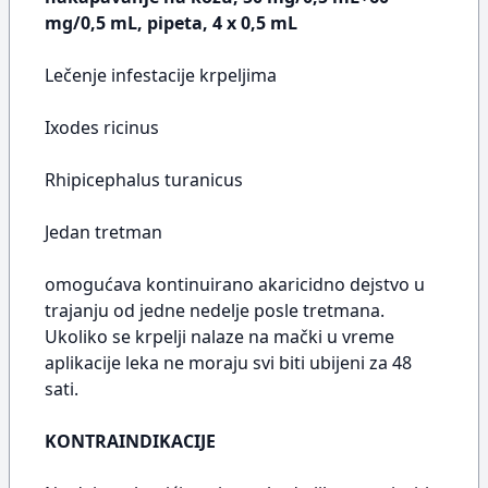
mg/0,5 mL, pipeta, 4 x 0,5 mL
Lečenje infestacije krpeljima
Ixodes ricinus
Rhipicephalus turanicus
Jedan tretman
omogućava kontinuirano akaricidno dejstvo u
trajanju od jedne nedelje posle tretmana.
Ukoliko se krpelji nalaze na mački u vreme
aplikacije leka ne moraju svi biti ubijeni za 48
sati.
KONTRAINDIKACIJE