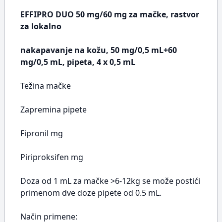
EFFIPRO DUO 50 mg/60 mg za mačke, rastvor
za lokalno
nakapavanje na kožu, 50 mg/0,5 mL+60
mg/0,5 mL, pipeta, 4 x 0,5 mL
Težina mačke
Zapremina pipete
Fipronil mg
Piriproksifen mg
Doza od 1 mL za mačke >6-12kg se može postići
primenom dve doze pipete od 0.5 mL.
Način primene: