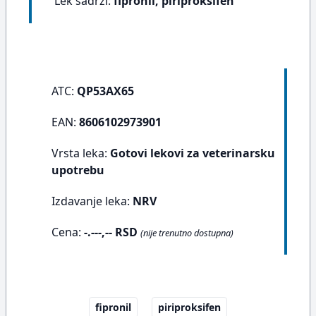
Lek sadrži:
fipronil, piriproksifen
ATC:
QP53AX65
EAN:
8606102973901
Vrsta leka:
Gotovi lekovi za veterinarsku
upotrebu
Izdavanje leka:
NRV
Cena:
-.---,-- RSD
(nije trenutno dostupna)
fipronil
piriproksifen