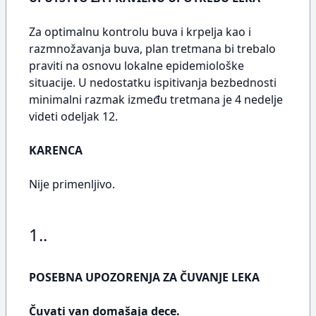
Za optimalnu kontrolu buva i krpelja kao i
razmnožavanja buva, plan tretmana bi trebalo
praviti na osnovu lokalne epidemiološke
situacije. U nedostatku ispitivanja bezbednosti
minimalni razmak između tretmana je 4 nedelje
videti odeljak 12.
KARENCA
Nije primenljivo.
1..
POSEBNA UPOZORENJA ZA ČUVANJE LEKA
Čuvati van domašaja dece.