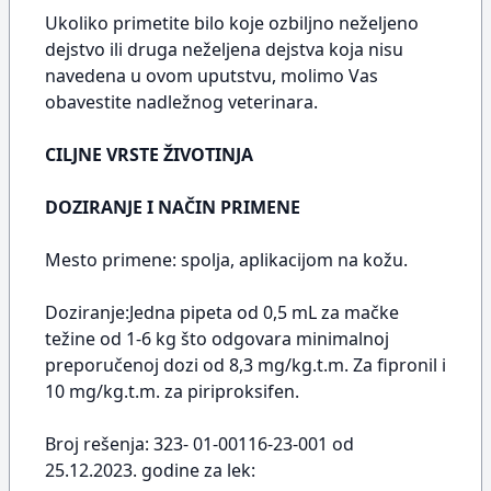
Ukoliko primetite bilo koje ozbiljno neželjeno
dejstvo ili druga neželjena dejstva koja nisu
navedena u ovom uputstvu, molimo Vas
obavestite nadležnog veterinara.
CILJNE VRSTE ŽIVOTINJA
DOZIRANJE I NAČIN PRIMENE
Mesto primene: spolja, aplikacijom na kožu.
Doziranje:Jedna pipeta od 0,5 mL za mačke
težine od 1-6 kg što odgovara minimalnoj
preporučenoj dozi od 8,3 mg/kg.t.m. Za fipronil i
10 mg/kg.t.m. za piriproksifen.
Broj rešenja: 323- 01-00116-23-001 od
25.12.2023. godine za lek: