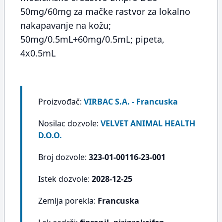
50mg/60mg za mačke rastvor za lokalno
nakapavanje na kožu;
50mg/0.5mL+60mg/0.5mL; pipeta,
4x0.5mL
Proizvođač:
VIRBAC S.A. - Francuska
Nosilac dozvole:
VELVET ANIMAL HEALTH
D.O.O.
Broj dozvole:
323-01-00116-23-001
Istek dozvole:
2028-12-25
Zemlja porekla:
Francuska