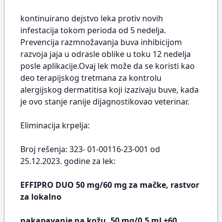
kontinuirano dejstvo leka protiv novih
infestacija tokom perioda od 5 nedelja.
Prevencija razmnožavanja buva inhibicijom
razvoja jaja u odrasle oblike u toku 12 nedelja
posle aplikacije.Ovaj lek može da se koristi kao
deo terapijskog tretmana za kontrolu
alergijskog dermatitisa koji izazivaju buve, kada
je ovo stanje ranije dijagnostikovao veterinar.
Eliminacija krpelja:
Broj rešenja: 323- 01-00116-23-001 od
25.12.2023. godine za lek:
EFFIPRO DUO 50 mg/60 mg za mačke, rastvor
za lokalno
nakapavanje na kožu, 50 mg/0,5 mL+60