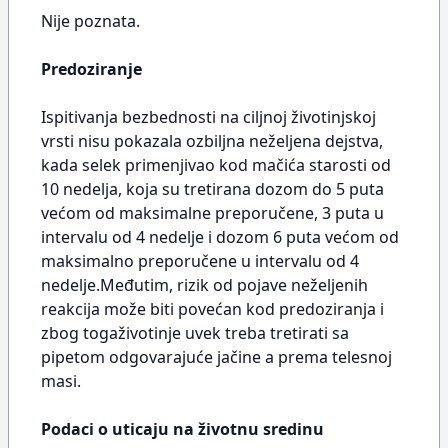
Nije poznata.
Predoziranje
Ispitivanja bezbednosti na ciljnoj životinjskoj
vrsti nisu pokazala ozbiljna neželjena dejstva,
kada selek primenjivao kod mačića starosti od
10 nedelja, koja su tretirana dozom do 5 puta
većom od maksimalne preporučene, 3 puta u
intervalu od 4 nedelje i dozom 6 puta većom od
maksimalno preporučene u intervalu od 4
nedelje.Međutim, rizik od pojave neželjenih
reakcija može biti povećan kod predoziranja i
zbog togaživotinje uvek treba tretirati sa
pipetom odgovarajuće jačine a prema telesnoj
masi.
Podaci o uticaju na životnu sredinu