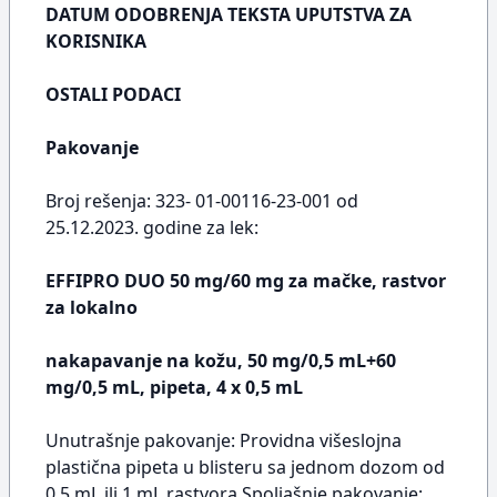
DATUM ODOBRENJA TEKSTA UPUTSTVA ZA
KORISNIKA
OSTALI PODACI
Pakovanje
Broj rešenja: 323- 01-00116-23-001 od
25.12.2023. godine za lek:
EFFIPRO DUO 50 mg/60 mg za mačke, rastvor
za lokalno
nakapavanje na kožu, 50 mg/0,5 mL+60
mg/0,5 mL, pipeta, 4 x 0,5 mL
Unutrašnje pakovanje: Providna višeslojna
plastična pipeta u blisteru sa jednom dozom od
0.5 mL ili 1 mL rastvora.Spoljašnje pakovanje: