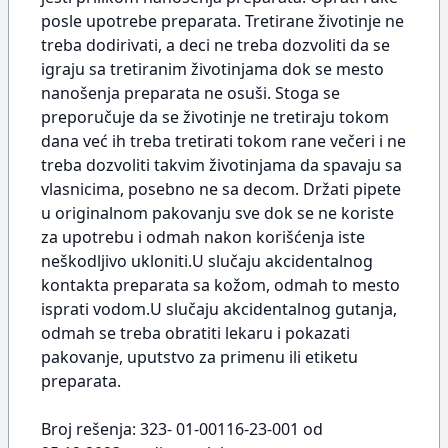
posle upotrebe preparata. Tretirane životinje ne
treba dodirivati, a deci ne treba dozvoliti da se
igraju sa tretiranim životinjama dok se mesto
nanošenja preparata ne osuši. Stoga se
preporučuje da se životinje ne tretiraju tokom
dana već ih treba tretirati tokom rane večeri i ne
treba dozvoliti takvim životinjama da spavaju sa
vlasnicima, posebno ne sa decom. Držati pipete
u originalnom pakovanju sve dok se ne koriste
za upotrebu i odmah nakon korišćenja iste
neškodljivo ukloniti.U slučaju akcidentalnog
kontakta preparata sa kožom, odmah to mesto
isprati vodom.U slučaju akcidentalnog gutanja,
odmah se treba obratiti lekaru i pokazati
pakovanje, uputstvo za primenu ili etiketu
preparata.
Broj rešenja: 323- 01-00116-23-001 od