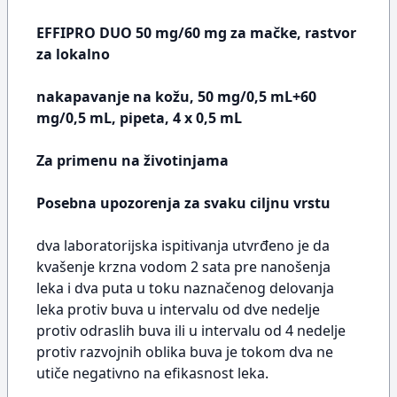
EFFIPRO DUO 50 mg/60 mg za mačke, rastvor
za lokalno
nakapavanje na kožu, 50 mg/0,5 mL+60
mg/0,5 mL, pipeta, 4 x 0,5 mL
Za primenu na životinjama
Posebna upozorenja za svaku ciljnu vrstu
dva laboratorijska ispitivanja utvrđeno je da
kvašenje krzna vodom 2 sata pre nanošenja
leka i dva puta u toku naznačenog delovanja
leka protiv buva u intervalu od dve nedelje
protiv odraslih buva ili u intervalu od 4 nedelje
protiv razvojnih oblika buva je tokom dva ne
utiče negativno na efikasnost leka.