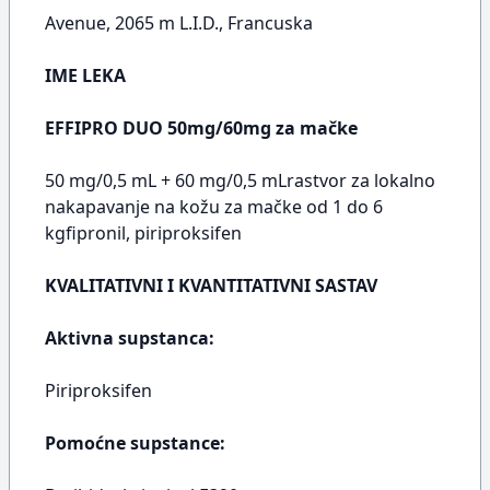
Avenue, 2065 m L.I.D., Francuska
IME LEKA
EFFIPRO DUO 50mg/60mg za mačke
50 mg/0,5 mL + 60 mg/0,5 mLrastvor za lokalno
nakapavanje na kožu za mačke od 1 do 6
kgfipronil, piriproksifen
KVALITATIVNI I KVANTITATIVNI SASTAV
Aktivna supstanca:
Piriproksifen
Pomoćne supstance: