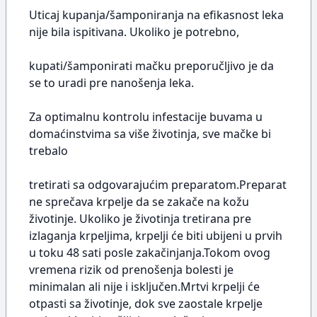
Uticaj kupanja/šamponiranja na efikasnost leka
nije bila ispitivana. Ukoliko je potrebno,
kupati/šamponirati mačku preporučljivo je da
se to uradi pre nanošenja leka.
Za optimalnu kontrolu infestacije buvama u
domaćinstvima sa više životinja, sve mačke bi
trebalo
tretirati sa odgovarajućim preparatom.Preparat
ne sprečava krpelje da se zakače na kožu
životinje. Ukoliko je životinja tretirana pre
izlaganja krpeljima, krpelji će biti ubijeni u prvih
u toku 48 sati posle zakačinjanja.Tokom ovog
vremena rizik od prenošenja bolesti je
minimalan ali nije i isključen.Mrtvi krpelji će
otpasti sa životinje, dok sve zaostale krpelje