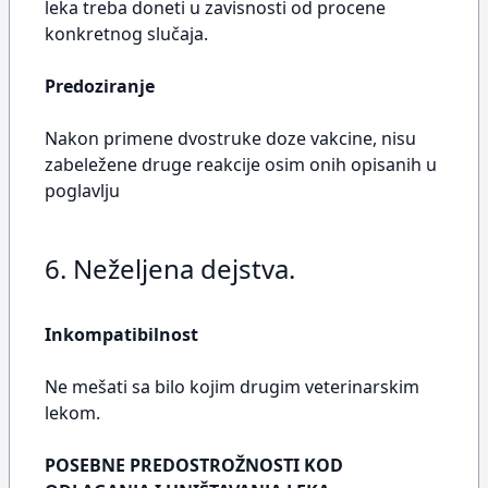
leka treba doneti u zavisnosti od procene
konkretnog slučaja.
Predoziranje
Nakon primene dvostruke doze vakcine, nisu
zabeležene druge reakcije osim onih opisanih u
poglavlju
6. Neželjena dejstva.
Inkompatibilnost
Ne mešati sa bilo kojim drugim veterinarskim
lekom.
POSEBNE PREDOSTROŽNOSTI KOD