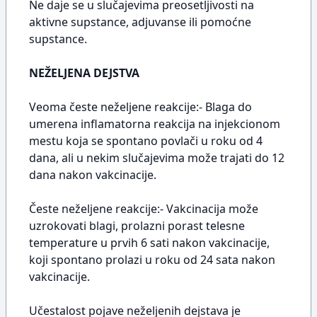
Ne daje se u slučajevima preosetljivosti na
aktivne supstance, adjuvanse ili pomoćne
supstance.
NEŽELJENA DEJSTVA
Veoma česte neželjene reakcije:- Blaga do
umerena inflamatorna reakcija na injekcionom
mestu koja se spontano povlači u roku od 4
dana, ali u nekim slučajevima može trajati do 12
dana nakon vakcinacije.
Česte neželjene reakcije:- Vakcinacija može
uzrokovati blagi, prolazni porast telesne
temperature u prvih 6 sati nakon vakcinacije,
koji spontano prolazi u roku od 24 sata nakon
vakcinacije.
Učestalost pojave neželjenih dejstava je