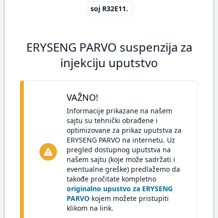
soj R32E11.
ERYSENG PARVO suspenzija za
injekciju uputstvo
VAŽNO!
Informacije prikazane na našem
sajtu su tehnički obrađene i
optimizovane za prikaz uputstva za
ERYSENG PARVO na internetu. Uz
pregled dostupnog uputstva na
našem sajtu (koje može sadržati i
eventualne greške) predlažemo da
takođe pročitate kompletno
originalno upustvo za ERYSENG
PARVO
kojem možete pristupiti
klikom na link.