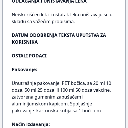
ODLAGANJA I UNIŠTAVANJA LEKA
Neiskorišćen lek ili ostatak leka uništavaju se u
skladu sa važećim propisima.
DATUM ODOBRENJA TEKSTA UPUTSTVA ZA
KORISNIKA
OSTALI PODACI
Pakovanje:
Unutrašnje pakovanje: PET bočica, sa 20 ml 10
doza, 50 ml 25 doza ili 100 ml 50 doza vakcine,
zatvorena gumenim zapušačem i
aluminijumskom kapicom. Spoljašnje
pakovanje: kartonska kutija sa 1 bočicom.
Način izdavanja: