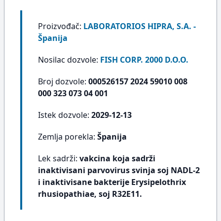
Proizvođač:
LABORATORIOS HIPRA, S.A. -
Španija
Nosilac dozvole:
FISH CORP. 2000 D.O.O.
Broj dozvole:
000526157 2024 59010 008
000 323 073 04 001
Istek dozvole:
2029-12-13
Zemlja porekla:
Španija
Lek sadrži:
vakcina koja sadrži
inaktivisani parvovirus svinja soj NADL-2
i inaktivisane bakterije Erysipelothrix
rhusiopathiae, soj R32E11.