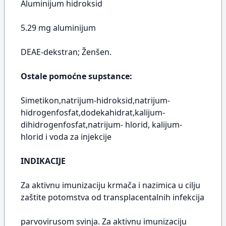
Aluminijum hidroksid
5.29 mg aluminijum
DEAE-dekstran; Ženšen.
Ostale pomoćne supstance:
Simetikon,natrijum-hidroksid,natrijum-
hidrogenfosfat,dodekahidrat,kalijum-
dihidrogenfosfat,natrijum- hlorid, kalijum-
hlorid i voda za injekcije
INDIKACIJE
Za aktivnu imunizaciju krmača i nazimica u cilju
zaštite potomstva od transplacentalnih infekcija
parvovirusom svinja. Za aktivnu imunizaciju