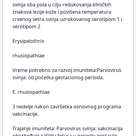
svinja oba pola u cilju redukovanja kliničkih
znakova lezije kože i povišena temperatura
crvenog vetra svinja uzrokovanog serotipom 1 i
serotipom 2
Erysipelothrix
rhusiopathiae
Vreme potrebno za razvoj imuniteta:Parvovirus
svinja: od početka gestacionog perioda.
E. rhusiopathiae
3 nedelje nakon završetka osnovnog programa
vakcinacije.
Trajanje imuniteta: Parvovirus svinja: vakcinacija
obezbeđuje zaštitu fetusa u periodu gestacije.