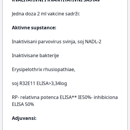
Jedna doza 2 ml vakcine sadrži:
Aktivne supstance:
Inaktivisani parvovirus svinja, soj NADL-2
Inaktivisane bakterije
Erysipelothrix rhusiopathiae,
soj R32E11 ELISA>3,34log
RP- relativna potenca ELISA** IE50%- inhibiciona
ELISA 50%
Adjuvansi: