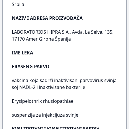
Srbija
NAZIV I ADRESA PROIZVOĐAČA
LABORATORIOS HIPRA S.A., Avda. La Selva, 135,
17170 Amer Girona Španija
IME LEKA
ERYSENG PARVO
vakcina koja sadrži inaktivisani parvovirus svinja
soj NADL-2 i inaktivisane bakterije
Erysipelothrix rhusiopathiae
suspenzija za injekcijuza svinje
KVALITATIVNI I KVANTITATIVNI SASTAV