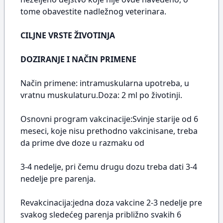
tome obavestite nadležnog veterinara.
CILJNE VRSTE ŽIVOTINJA
DOZIRANJE I NAČIN PRIMENE
Način primene: intramuskularna upotreba, u
vratnu muskulaturu.Doza: 2 ml po životinji.
Osnovni program vakcinacije:Svinje starije od 6
meseci, koje nisu prethodno vakcinisane, treba
da prime dve doze u razmaku od
3-4 nedelje, pri čemu drugu dozu treba dati 3-4
nedelje pre parenja.
Revakcinacija:jedna doza vakcine 2-3 nedelje pre
svakog sledećeg parenja približno svakih 6