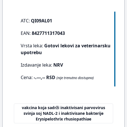
ATC:
QI09AL01
EAN:
8427711317043
Vrsta leka:
Gotovi lekovi za veterinarsku
upotrebu
Izdavanje leka:
NRV
Cena:
-.---,-- RSD
(nije trenutno dostupna)
vakcina koja sadrži inaktivisani parvovirus
svinja soj NADL-2 i inaktivisane bakterije
Erysipelothrix rhusiopathiae