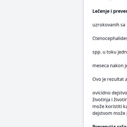
Lečenje i preve
uzrokovanih sa
Ctenocephalide
spp. u toku jed
meseca nakon je
Ovo je rezultat 
ovicidno dejstvo
životinja i život
može koristiti 
dejstvom može po
Prevencija srč