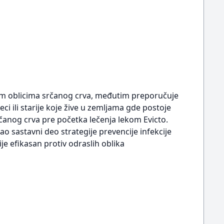
slim oblicima srčanog crva, međutim preporučuje
 ili starije koje žive u zemljama gde postoje
srčanog crva pre početka lečenja lekom Evicto.
o sastavni deo strategije prevencije infekcije
e efikasan protiv odraslih oblika