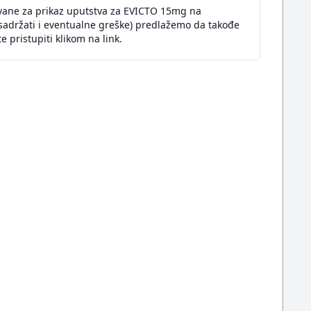
ovane za prikaz uputstva za EVICTO 15mg na
sadržati i eventualne greške) predlažemo da takođe
 pristupiti klikom na link.