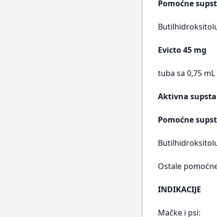
Pomoćne supst
Butilhidroksitol
Evicto 45 mg
tuba sa 0,75 mL
Aktivna supsta
Pomoćne supst
Butilhidroksitol
Ostale pomoćne 
INDIKACIJE
Mačke i psi: