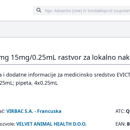
mg 15mg/0.25mL rastvor za lokalno nak
a i dodatne informacije za medicinsko sredstvo EVIC
25mL; pipeta, 4x0.25mL
ač:
VIRBAC S.A. - Francuska
ATC:
Q
dozvole:
VELVET ANIMAL HEALTH D.O.O.
EAN:
8