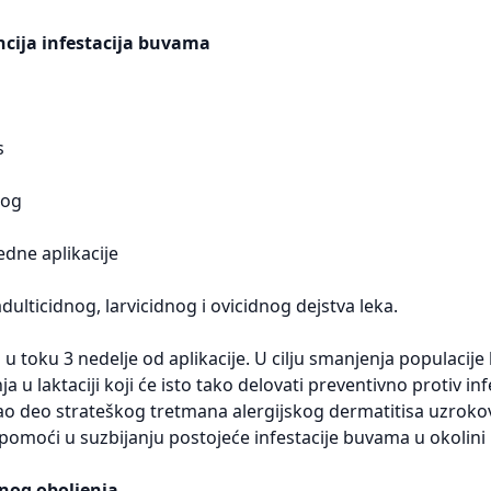
ncija infestacija buvama
s
nog
dne aplikacije
adulticidnog, larvicidnog i ovicidnog dejstva leka.
 u toku 3 nedelje od aplikacije. U cilju smanjenja populaci
inja u laktaciji koji će isto tako delovati preventivno protiv i
kao deo strateškog tretmana alergijskog dermatitisa uzroko
moći u suzbijanju postojeće infestacije buvama u okolini u
anog oboljenja