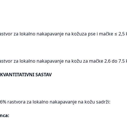
stvor za lokalno nakapavanje na kožuza pse i mačke ≤ 2,5
stvor za lokalno nakapavanje na kožu za mačke 2.6 do 7.5
 KVANTITATIVNI SASTAV
 6% rastvora za lokalno nakapavanje na kožu sadrži:
nca: