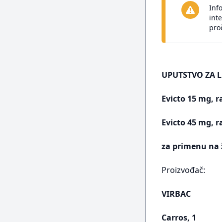
Inf
int
pro
UPUTSTVO ZA L
Evicto 15 mg, r
Evicto 45 mg, r
za primenu na 
Proizvođač:
VIRBAC
Carros, 1