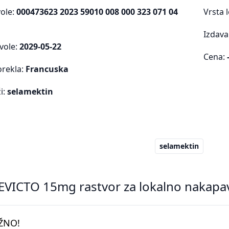
vole:
000473623 2023 59010 008 000 323 071 04
Vrsta 
Izdava
vole:
2029-05-22
Cena:
orekla:
Francuska
i:
selamektin
selamektin
EVICTO 15mg rastvor za lokalno nakapa
ŽNO!