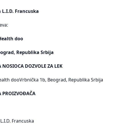
 L.I.D. Francuska
eva:
Health doo
eograd, Republika Srbija
A NOSIOCA DOZVOLE ZA LEK
ealth dooVrbnička 1b, Beograd, Republika Srbija
SA PROIZVOĐAČA
1
L.I.D. Francuska