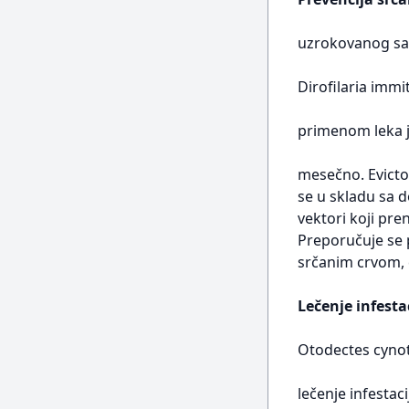
uzrokovanog sa
Dirofilaria immit
primenom leka 
mesečno. Evicto
se u skladu sa d
vektori koji pre
Preporučuje se p
srčanim crvom, č
Lečenje infest
Otodectes cynot
lečenje infestac