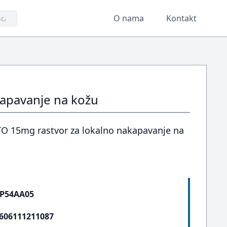
O nama
Kontakt
apavanje na kožu
TO 15mg rastvor za lokalno nakapavanje na
P54AA05
606111211087