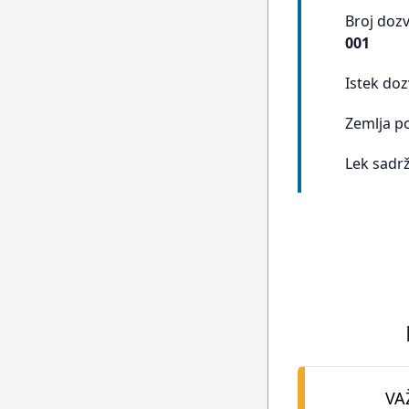
Broj doz
001
Istek doz
Zemlja p
Lek sadrž
VA