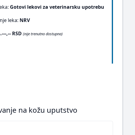
leka:
Gotovi lekovi za veterinarsku upotrebu
nje leka:
NRV
-.---,-- RSD
(nije trenutno dostupna)
vanje na kožu uputstvo