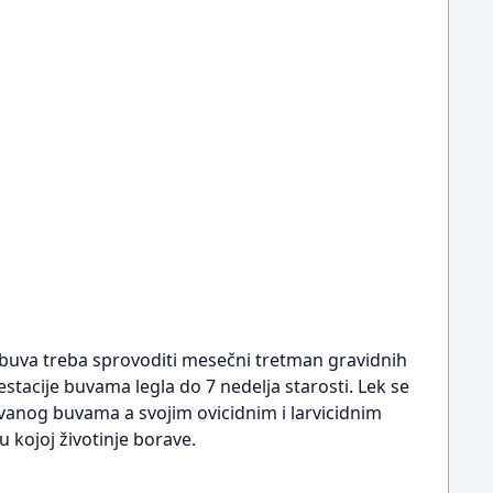
je buva treba sprovoditi mesečni tretman gravidnih
nfestacije buvama legla do 7 nedelja starosti. Lek se
vanog buvama a svojim ovicidnim i larvicidnim
 kojoj životinje borave.