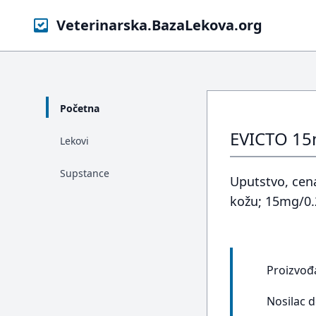
Veterinarska.BazaLekova.org
Početna
EVICTO 15
Lekovi
Supstance
Uputstvo, cen
kožu; 15mg/0.
Proizvođ
Nosilac 