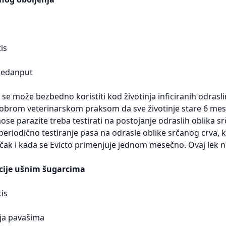
is
jedanput
 se može bezbedno koristiti kod životinja inficiranih odra
obrom veterinarskom praksom da sve životinje stare 6 meseci
nose parazite treba testirati na postojanje odraslih oblika 
eriodično testiranje pasa na odrasle oblike srčanog crva, ka
ak i kada se Evicto primenjuje jednom mesečno. Ovaj lek nij
acije ušnim šugarcima
is
ija pavašima