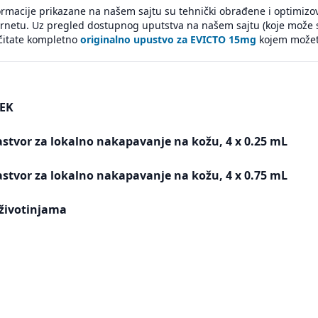
ormacije prikazane na našem sajtu su tehnički obrađene i optimiz
ernetu. Uz pregled dostupnog uputstva na našem sajtu (koje može 
čitate kompletno
originalno upustvo za EVICTO 15mg
kojem možete
EK
astvor za lokalno nakapavanje na kožu, 4 x 0.25 mL
astvor za lokalno nakapavanje na kožu, 4 x 0.75 mL
životinjama