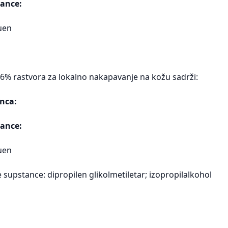
ance:
uen
 6% rastvora za lokalno nakapavanje na kožu sadrži:
nca:
ance:
uen
supstance: dipropilen glikolmetiletar; izopropilalkohol