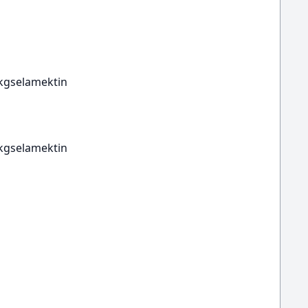
 kgselamektin
 kgselamektin