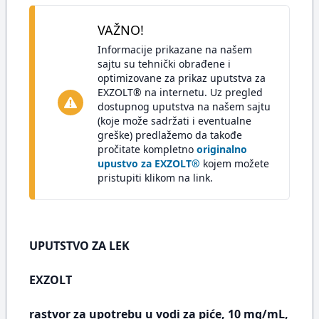
VAŽNO!
Informacije prikazane na našem
sajtu su tehnički obrađene i
optimizovane za prikaz uputstva za
EXZOLT® na internetu. Uz pregled
dostupnog uputstva na našem sajtu
(koje može sadržati i eventualne
greške) predlažemo da takođe
pročitate kompletno
originalno
upustvo za EXZOLT®
kojem možete
pristupiti klikom na link.
UPUTSTVO ZA LEK
EXZOLT
rastvor za upotrebu u vodi za piće, 10 mg/mL,