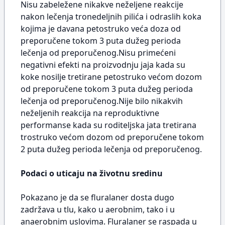
Nisu zabeležene nikakve neželjene reakcije
nakon lečenja tronedeljnih pilića i odraslih koka
kojima je davana petostruko veća doza od
preporučene tokom 3 puta dužeg perioda
lečenja od preporučenog.Nisu primećeni
negativni efekti na proizvodnju jaja kada su
koke nosilje tretirane petostruko većom dozom
od preporučene tokom 3 puta dužeg perioda
lečenja od preporučenog.Nije bilo nikakvih
neželjenih reakcija na reproduktivne
performanse kada su roditeljska jata tretirana
trostruko većom dozom od preporučene tokom
2 puta dužeg perioda lečenja od preporučenog.
Podaci o uticaju na životnu sredinu
Pokazano je da se fluralaner dosta dugo
zadržava u tlu, kako u aerobnim, tako i u
anaerobnim uslovima. Fluralaner se raspada u