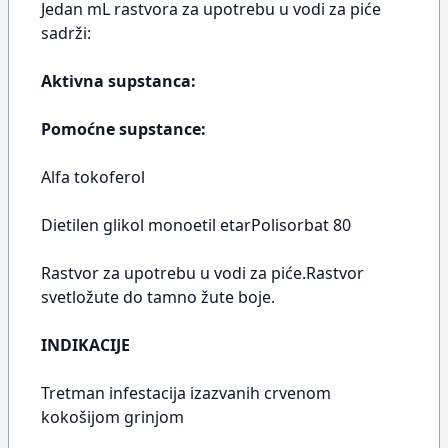
Jedan mL rastvora za upotrebu u vodi za piće
sadrži:
Aktivna supstanca:
Pomoćne supstance:
Alfa tokoferol
Dietilen glikol monoetil etarPolisorbat 80
Rastvor za upotrebu u vodi za piće.Rastvor
svetložute do tamno žute boje.
INDIKACIJE
Tretman infestacija izazvanih crvenom
kokošijom grinjom