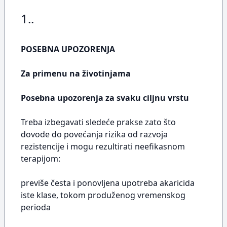
1..
POSEBNA UPOZORENJA
Za primenu na životinjama
Posebna upozorenja za svaku ciljnu vrstu
Treba izbegavati sledeće prakse zato što
dovode do povećanja rizika od razvoja
rezistencije i mogu rezultirati neefikasnom
terapijom:
previše česta i ponovljena upotreba akaricida
iste klase, tokom produženog vremenskog
perioda