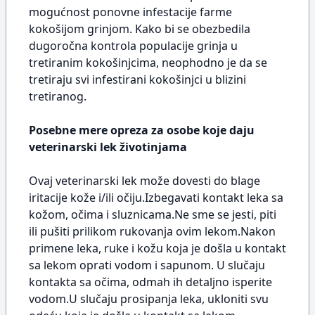
mogućnost ponovne infestacije farme
kokošijom grinjom. Kako bi se obezbedila
dugoročna kontrola populacije grinja u
tretiranim kokošinjcima, neophodno je da se
tretiraju svi infestirani kokošinjci u blizini
tretiranog.
Posebne mere opreza za osobe koje daju
veterinarski lek životinjama
Ovaj veterinarski lek može dovesti do blage
iritacije kože i/ili očiju.Izbegavati kontakt leka sa
kožom, očima i sluznicama.Ne sme se jesti, piti
ili pušiti prilikom rukovanja ovim lekom.Nakon
primene leka, ruke i kožu koja je došla u kontakt
sa lekom oprati vodom i sapunom. U slučaju
kontakta sa očima, odmah ih detaljno isperite
vodom.U slučaju prosipanja leka, ukloniti svu