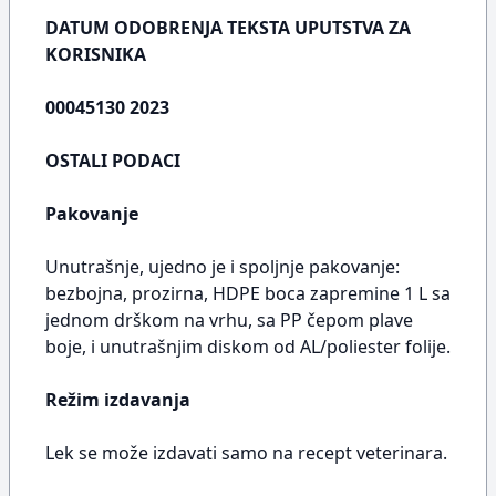
DATUM ODOBRENJA TEKSTA UPUTSTVA ZA
KORISNIKA
00045130 2023
OSTALI PODACI
Pakovanje
Unutrašnje, ujedno je i spoljnje pakovanje:
bezbojna, prozirna, HDPE boca zapremine 1 L sa
jednom drškom na vrhu, sa PP čepom plave
boje, i unutrašnjim diskom od AL/poliester folije.
Režim izdavanja
Lek se može izdavati samo na recept veterinara.