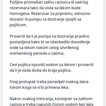
Pažljivo promešati zalihu rastvora ili sadržaj
rezervoara tako da voda sa lekom bude
homogena. Rezervoar za pripremu, odnosno
dozator ili pumpu za doziranje spojiti sa
pojilicom.
Proveriti da li je pumpa za doziranje pravilno
postavljena kako bi se obezbedilo dovođenje
vode sa lekom tokom celog utvrđenog
vremenskog perioda u satima.
Cevi pojilica ispuniti vodom sa lekom i proveriti
da li je voda došla do kraja pojilica.
Ovaj postupak treba ponavljati svakog dana
tokom koga se vrši primena leka.
Nakon svakog tretiranja, kontejner sa zalihom
rastvora treba napuniti čistom vodom bez leka