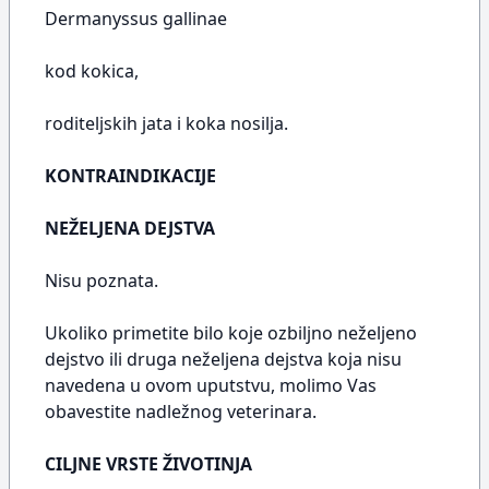
Dermanyssus gallinae
kod kokica,
roditeljskih jata i koka nosilja.
KONTRAINDIKACIJE
NEŽELJENA DEJSTVA
Nisu poznata.
Ukoliko primetite bilo koje ozbiljno neželjeno
dejstvo ili druga neželjena dejstva koja nisu
navedena u ovom uputstvu, molimo Vas
obavestite nadležnog veterinara.
CILJNE VRSTE ŽIVOTINJA