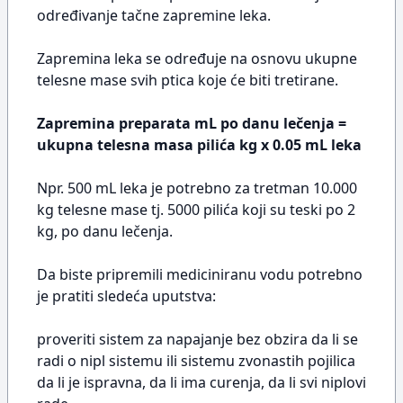
određivanje tačne zapremine leka.
Zapremina leka se određuje na osnovu ukupne
telesne mase svih ptica koje će biti tretirane.
Zapremina preparata mL po danu lečenja =
ukupna telesna masa pilića kg x 0.05 mL leka
Npr. 500 mL leka je potrebno za tretman 10.000
kg telesne mase tj. 5000 pilića koji su teski po 2
kg, po danu lečenja.
Da biste pripremili mediciniranu vodu potrebno
je pratiti sledeća uputstva:
proveriti sistem za napajanje bez obzira da li se
radi o nipl sistemu ili sistemu zvonastih pojilica
da li je ispravna, da li ima curenja, da li svi niplovi