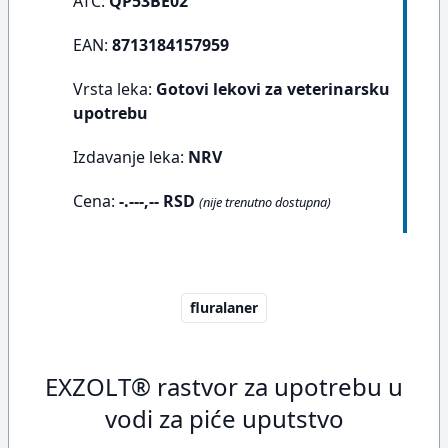
ATC:
QP53BE02
EAN:
8713184157959
Vrsta leka:
Gotovi lekovi za veterinarsku
upotrebu
Izdavanje leka:
NRV
Cena:
-.---,-- RSD
(nije trenutno dostupna)
fluralaner
EXZOLT® rastvor za upotrebu u
vodi za piće uputstvo