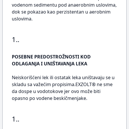
vodenom sedimentu pod anaerobnim uslovima,
dok se pokazao kao perzistentan u aerobnim
uslovima.
1..
POSEBNE PREDOSTROŽNOSTI KOD
ODLAGANJA I UNIŠTAVANJA LEKA
Neiskorišćeni lek ili ostatak leka uništavaju se u
skladu sa važećim propisima.EXZOLT® ne sme
da dospe u vodotokove jer ovo može biti
opasno po vodene beskičmenjake.
1..