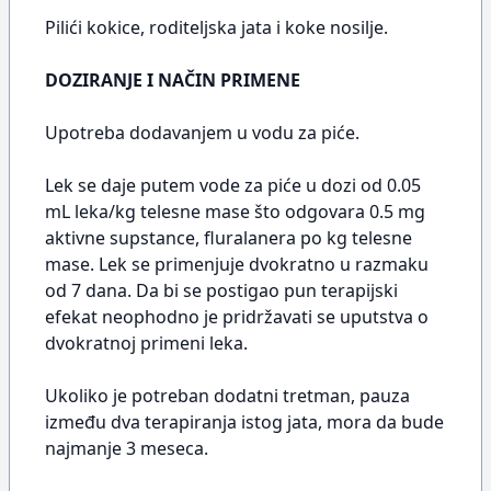
Pilići kokice, roditeljska jata i koke nosilje.
DOZIRANJE I NAČIN PRIMENE
Upotreba dodavanjem u vodu za piće.
Lek se daje putem vode za piće u dozi od 0.05
mL leka/kg telesne mase što odgovara 0.5 mg
aktivne supstance, fluralanera po kg telesne
mase. Lek se primenjuje dvokratno u razmaku
od 7 dana. Da bi se postigao pun terapijski
efekat neophodno je pridržavati se uputstva o
dvokratnoj primeni leka.
Ukoliko je potreban dodatni tretman, pauza
između dva terapiranja istog jata, mora da bude
najmanje 3 meseca.