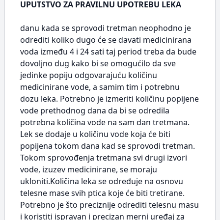
UPUTSTVO ZA PRAVILNU UPOTREBU LEKA
danu kada se sprovodi tretman neophodno je
odrediti koliko dugo će se davati medicinirana
voda između 4 i 24 sati taj period treba da bude
dovoljno dug kako bi se omogućilo da sve
jedinke popiju odgovarajuću količinu
medicinirane vode, a samim tim i potrebnu
dozu leka. Potrebno je izmeriti količinu popijene
vode prethodnog dana da bi se odredila
potrebna količina vode na sam dan tretmana.
Lek se dodaje u količinu vode koja će biti
popijena tokom dana kad se sprovodi tretman.
Tokom sprovođenja tretmana svi drugi izvori
vode, izuzev medicinirane, se moraju
ukloniti.Količina leka se određuje na osnovu
telesne mase svih ptica koje će biti tretirane.
Potrebno je što preciznije odrediti telesnu masu
i koristiti ispravan i precizan merni uređaj za