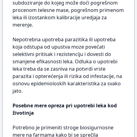
subdoziranje do kojeg može doći pogrešnom
procenom telesne mase, pogrešnom primenom
leka ili izostankom kalibracije uredjaja za
merenje.
Nepotrebna upotreba parazitika ili upotreba
koja odstupa od upustva moze povećati
selektivni pritisak i rezistenciju i dovesti do
smanjene efikasnosti leka. Odluka o upotrebi
leka treba da se zasniva na potvrdi vrste
parazita i opterećenja ili rizika od infestacije, na
osnovu epidemioloskih karakteristika za svako
jato.
Posebne mere opreza pri upotrebi leka kod
životinja
Potrebno je primeniti stroge biosigurnosne
mere na farmama kako bi se sprečila