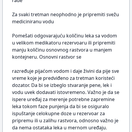
rade
Za svaki tretman neophodno je pripremiti svežu
mediciniranu vodu
Pomešati odgovarajuću količinu leka sa vodom
u velikom medikatoru rezervoaru ili pripremiti
manju količinu osnovnog rastvora u manjem
kontejneru. Osnovni rastvor se
razređuje pijaćom vodom i daje živini da pije sve
vreme koje je predviđeno za tretman koristeći
dozator. Da bi se izbeglo stvaranje pene, lek i
vodu uvek dodavati istovremeno. Važno je da se
ispere uređaj za merenje potrebne zapremine
leka tokom faze punjenja da bi se osiguralo
ispuštanje celokupne doze u rezervoar za
pripremu ili u zalihu rastvora, odnosno važno je
da nema ostataka leka u mernom uređaju.