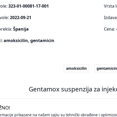
vole:
323-01-00081-17-001
Vrsta 
vole:
2022-09-21
Izdava
orekla:
Španija
Cena:
i:
amoksicilin, gentamicin
amoksicilin
gentamicin
Gentamox suspenzija za injek
ŽNO!
ormacije prikazane na našem sajtu su tehnički obrađene i optimizo