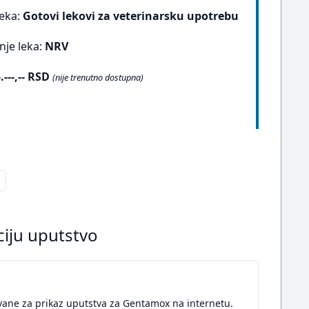
leka:
Gotovi lekovi za veterinarsku upotrebu
nje leka:
NRV
-.---,-- RSD
(nije trenutno dostupna)
ciju uputstvo
vane za prikaz uputstva za Gentamox na internetu.