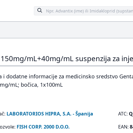
150mg/mL+40mg/mL suspenzija za inje
 i dodatne informacije za medicinsko sredstvo Genta
g/mL; bočica, 1x100mL
ač:
LABORATORIOS HIPRA, S.A. - Španija
ATC:
Q
dozvole:
FISH CORP. 2000 D.O.O.
EAN:
8