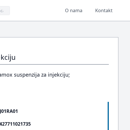
O nama
Kontakt
kciju
mox suspenzija za injekciju;
J01RA01
427711021735