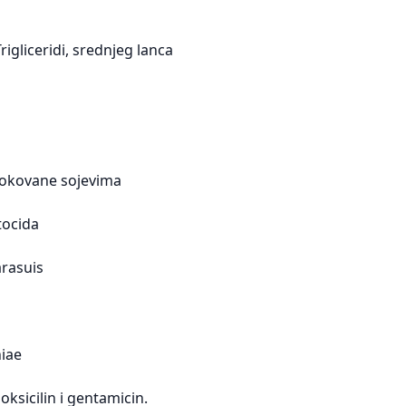
rigliceridi, srednjeg lanca
okovane sojevima
tocida
rasuis
iae
oksicilin i gentamicin.