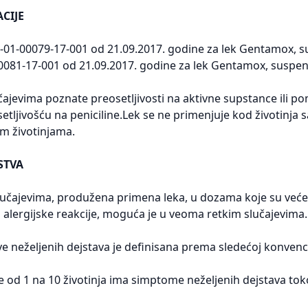
CIJE
-01-00079-17-001 od 21.09.2017. godine za lek Gentamox, su
0081-17-001 od 21.09.2017. godine za lek Gentamox, suspenzi
čajevima poznate preosetljivosti na aktivne supstance ili 
tljivošću na peniciline.Lek se ne primenjuje kod životinj
im životinjama.
STVA
učajevima, produžena primena leka, u dozama koje su veće
 alergijske reakcije, moguća je u veoma retkim slučajevima.
e neželjenih dejstava je definisana prema sledećoj konvencij
e od 1 na 10 životinja ima simptome neželjenih dejstava to