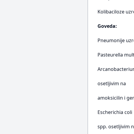
Kolibaciloze uzr
Goveda:
Pneumonije uzr
Pasteurella mul
Arcanobacteri
osetljivim na
amoksicilin i g
Escherichia coli
spp. osetljivim n