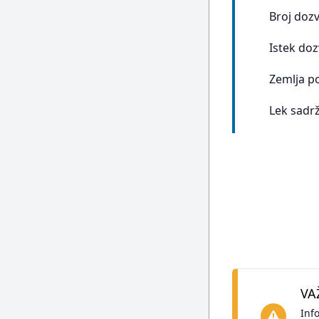
Broj doz
Istek doz
Zemlja p
Lek sadrž
VA
Inf