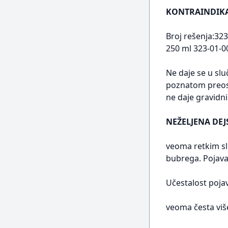
KONTRAINDIKA
Broj rešenja:323
250 ml 323-01-0
Ne daje se u slu
poznatom preose
ne daje gravidn
NEŽELJENA DEJ
veoma retkim sl
bubrega. Pojava
Učestalost pojav
veoma česta viš