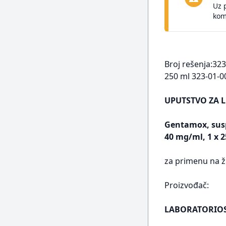
Uz 
kom
Broj rešenja:323
250 ml 323-01-0
UPUTSTVO ZA L
Gentamox, susp
40 mg/ml, 1 x 
za primenu na ž
Proizvođač:
LABORATORIOS 