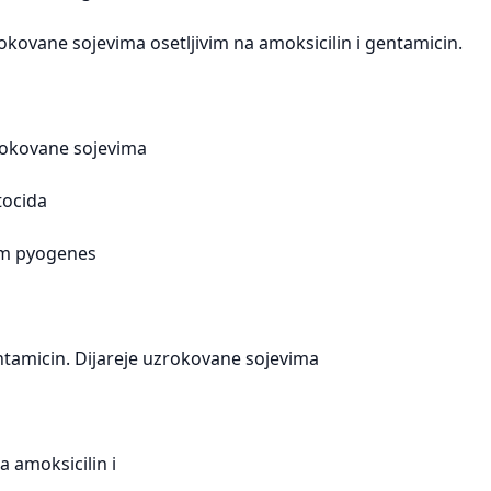
okovane sojevima osetljivim na amoksicilin i gentamicin.
okovane sojevima
tocida
um pyogenes
entamicin. Dijareje uzrokovane sojevima
a amoksicilin i