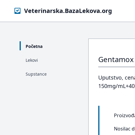
Veterinarska.BazaLekova.org
Početna
Gentamox 
Lekovi
Supstance
Uputstvo, cena
150mg/mL+40m
Proizvođ
Nosilac 