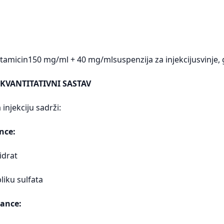
ntamicin150 mg/ml + 40 mg/mlsuspenzija za injekcijusvinje,
 KVANTITATIVNI SASTAV
injekciju sadrži:
nce:
idrat
liku sulfata
ance: