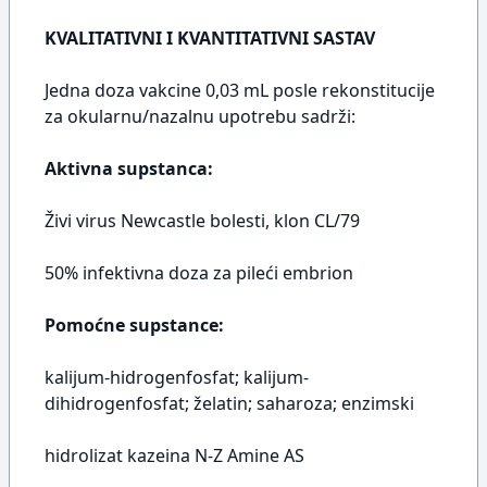
KVALITATIVNI I KVANTITATIVNI SASTAV
Jedna doza vakcine 0,03 mL posle rekonstitucije
za okularnu/nazalnu upotrebu sadrži:
Aktivna supstanca:
Živi virus Newcastle bolesti, klon CL/79
50% infektivna doza za pileći embrion
Pomoćne supstance:
kalijum-hidrogenfosfat; kalijum-
dihidrogenfosfat; želatin; saharoza; enzimski
hidrolizat kazeina N-Z Amine AS