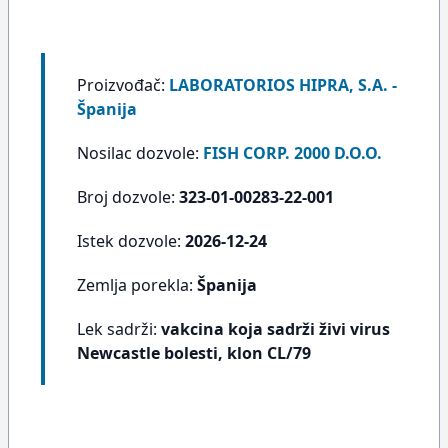
Proizvođač:
LABORATORIOS HIPRA, S.A. -
Španija
Nosilac dozvole:
FISH CORP. 2000 D.O.O.
Broj dozvole:
323-01-00283-22-001
Istek dozvole:
2026-12-24
Zemlja porekla:
Španija
Lek sadrži:
vakcina koja sadrži živi virus
Newcastle bolesti, klon CL/79