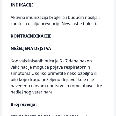
INDIKACIJE
Aktivna imunizacija brojlera i budućih nosilja i
roditelja u cilju prevencije Newcastle bolesti.
KONTRAINDIKACIJE
NEŽELJENA DEJSTVA
Kod vakcinisanih ptica je 5 - 7 dana nakon
vakcinacije moguća pojava respiratornih
simptoma.Ukoliko primetite neko ozbiljno ili
bilo koje drugo neželjeno dejstvo, koje nije
navedeno u ovom uputstvu, o tome obavestite
nadležnog veterinara.
Broj rešenja: