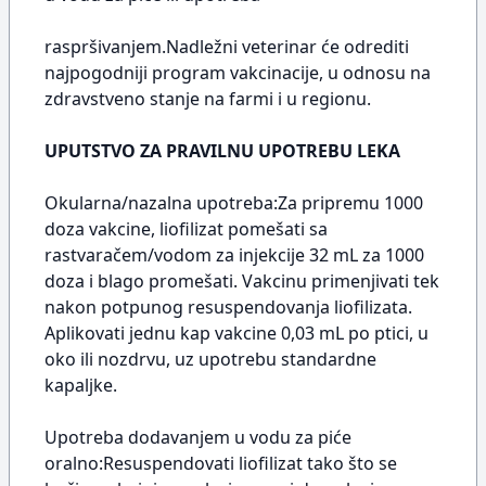
raspršivanjem.Nadležni veterinar će odrediti
najpogodniji program vakcinacije, u odnosu na
zdravstveno stanje na farmi i u regionu.
UPUTSTVO ZA PRAVILNU UPOTREBU LEKA
Okularna/nazalna upotreba:Za pripremu 1000
doza vakcine, liofilizat pomešati sa
rastvaračem/vodom za injekcije 32 mL za 1000
doza i blago promešati. Vakcinu primenjivati tek
nakon potpunog resuspendovanja liofilizata.
Aplikovati jednu kap vakcine 0,03 mL po ptici, u
oko ili nozdrvu, uz upotrebu standardne
kapaljke.
Upotreba dodavanjem u vodu za piće
oralno:Resuspendovati liofilizat tako što se