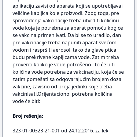
aplikaciju zavisi od aparata koji se upotrebljava i
veličine kapljica koje proizvodi. Zbog toga, pre
sprovođenja vakcinacije treba utvrditi količinu
vode koja je potrebna za aparat pomoću kog će
se vakcina primenjivati. Da bi se to uradilo, dan
pre vakcinacije treba napuniti aparat svežom
vodom i raspršiti aerosol, tako da glave ptica
budu prekrivene kapljicama vode. Zatim treba
proveriti koliko je vode potrošeno i to će biti
količina vode potrebna za vakcinaciju, koja će se
zatim pomešati sa odgovarajućim brojem doza
vakcine, zavisno od broja jedinki koje treba
vakcinisati.Orijentaciono, potrebna količina
vode će biti:
Broj rešenja:
323-01-00323-21-001 od 24.12.2016. za lek