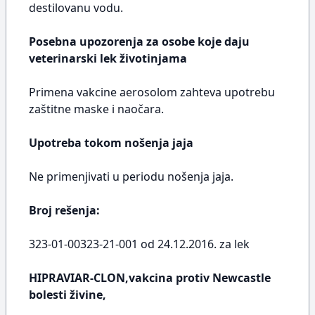
destilovanu vodu.
Posebna upozorenja za osobe koje daju
veterinarski lek životinjama
Primena vakcine aerosolom zahteva upotrebu
zaštitne maske i naočara.
Upotreba tokom nošenja jaja
Ne primenjivati u periodu nošenja jaja.
Broj rešenja:
323-01-00323-21-001 od 24.12.2016. za lek
HIPRAVIAR-CLON,vakcina protiv Newcastle
bolesti živine,