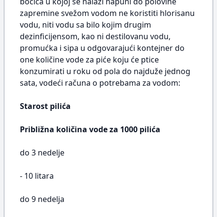
bočica u kojoj se nalazi napuni do polovine
zapremine svežom vodom ne koristiti hlorisanu
vodu, niti vodu sa bilo kojim drugim
dezinficijensom, kao ni destilovanu vodu,
promućka i sipa u odgovarajući kontejner do
one količine vode za piće koju će ptice
konzumirati u roku od pola do najduže jednog
sata, vodeći računa o potrebama za vodom:
Starost pilića
Približna količina vode za 1000 pilića
do 3 nedelje
- 10 litara
do 9 nedelja