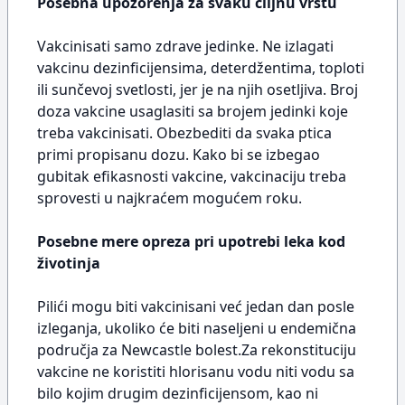
Posebna upozorenja za svaku ciljnu vrstu
Vakcinisati samo zdrave jedinke. Ne izlagati
vakcinu dezinficijensima, deterdžentima, toploti
ili sunčevoj svetlosti, jer je na njih osetljiva. Broj
doza vakcine usaglasiti sa brojem jedinki koje
treba vakcinisati. Obezbediti da svaka ptica
primi propisanu dozu. Kako bi se izbegao
gubitak efikasnosti vakcine, vakcinaciju treba
sprovesti u najkraćem mogućem roku.
Posebne mere opreza pri upotrebi leka kod
životinja
Pilići mogu biti vakcinisani već jedan dan posle
izleganja, ukoliko će biti naseljeni u endemična
područja za Newcastle bolest.Za rekonstituciju
vakcine ne koristiti hlorisanu vodu niti vodu sa
bilo kojim drugim dezinficijensom, kao ni