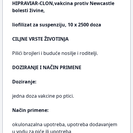
HIPRAVIAR-CLON,vakcina protiv Newcastle
bolesti živine,
liofilizat za suspenziju, 10 x 2500 doza
CILJNE VRSTE ŽIVOTINJA
Pilići brojleri i buduće nosilje i roditelji.
DOZIRANJE I NAČIN PRIMENE
Doziranje:
jedna doza vakcine po ptici.
Način primene:
okulonazalna upotreba, upotreba dodavanjem
u vodu za piće ili upotreba