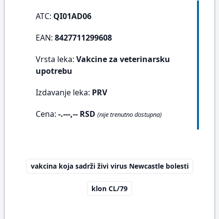
ATC:
QI01AD06
EAN:
8427711299608
Vrsta leka:
Vakcine za veterinarsku
upotrebu
Izdavanje leka:
PRV
Cena:
-.---,-- RSD
(nije trenutno dostupna)
vakcina koja sadrži živi virus Newcastle bolesti
klon CL/79