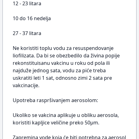
12 - 23 litara
10 do 16 nedelja
27 - 37 litara
Ne koristiti toplu vodu za resuspendovanje
liofilizata. Da bi se obezbedilo da živina popije
rekonstituisanu vakcinu u roku od pola ili
najduže jednog sata, vodu za piće treba
uskratiti leti 1 sat, odnosno zimi 2 sata pre
vakcinacije.
Upotreba raspršivanjem aerosolom:
Ukoliko se vakcina aplikuje u obliku aerosola,
koristiti kapljice veličine preko 50μm.
Zapremina vode koja će biti potrebna za aerosol