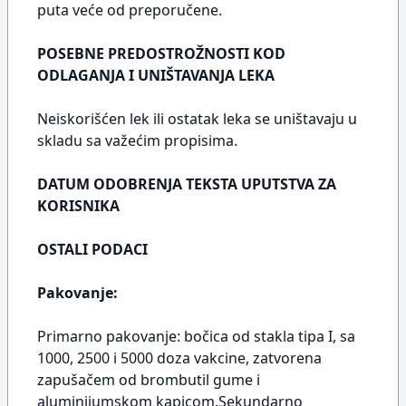
puta veće od preporučene.
POSEBNE PREDOSTROŽNOSTI KOD
ODLAGANJA I UNIŠTAVANJA LEKA
Neiskorišćen lek ili ostatak leka se uništavaju u
skladu sa važećim propisima.
DATUM ODOBRENJA TEKSTA UPUTSTVA ZA
KORISNIKA
OSTALI PODACI
Pakovanje:
Primarno pakovanje: bočica od stakla tipa I, sa
1000, 2500 i 5000 doza vakcine, zatvorena
zapušačem od brombutil gume i
aluminijumskom kapicom.Sekundarno