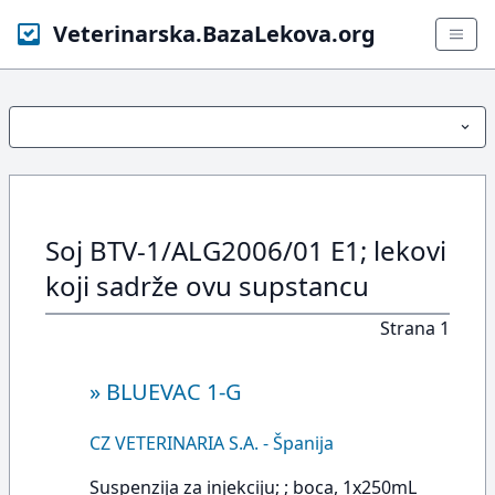
Veterinarska.BazaLekova.org
Soj BTV-1/ALG2006/01 E1; lekovi
koji sadrže ovu supstancu
Strana 1
»
BLUEVAC 1-G
CZ VETERINARIA S.A. - Španija
Suspenzija za injekciju; ; boca, 1x250mL