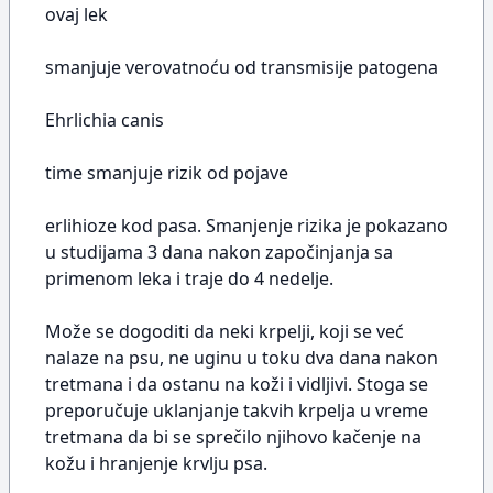
ovaj lek
smanjuje verovatnoću od transmisije patogena
Ehrlichia canis
time smanjuje rizik od pojave
erlihioze kod pasa. Smanjenje rizika je pokazano
u studijama 3 dana nakon započinjanja sa
primenom leka i traje do 4 nedelje.
Može se dogoditi da neki krpelji, koji se već
nalaze na psu, ne uginu u toku dva dana nakon
tretmana i da ostanu na koži i vidljivi. Stoga se
preporučuje uklanjanje takvih krpelja u vreme
tretmana da bi se sprečilo njihovo kačenje na
kožu i hranjenje krvlju psa.