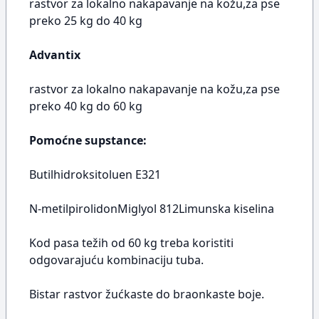
rastvor za lokalno nakapavanje na kožu,za pse
preko 25 kg do 40 kg
Advantix
rastvor za lokalno nakapavanje na kožu,za pse
preko 40 kg do 60 kg
Pomoćne supstance:
Butilhidroksitoluen E321
N-metilpirolidonMiglyol 812Limunska kiselina
Kod pasa težih od 60 kg treba koristiti
odgovarajuću kombinaciju tuba.
Bistar rastvor žućkaste do braonkaste boje.