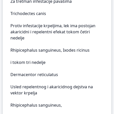
Za tretman infestacije pavašima
Trichodectes canis
Protiv infestacije krpeljima, lek ima postojan
akaricidni i repelentni efekat tokom četiri
nedelje
Rhipicephalus sanguineus, Ixodes ricinus
i tokom tri nedelje
Dermacentor reticulatus
Usled repelentnog i akaricidnog dejstva na
vektor krpelja
Rhipicephalus sanguineus,