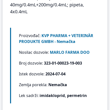
40mg/0.4mL+200mg/0.4mL; pipeta,
4x0.4mL
Proizvođač:
KVP PHARMA + VETERINÄR
PRODUKTE GMBH - Nemačka
Nosilac dozvole:
MARLO FARMA DOO
Broj dozvole:
323-01-00023-19-003
Istek dozvole:
2024-07-04
Zemlja porekla:
Nemačka
Lek sadrži:
imidakloprid, permetrin