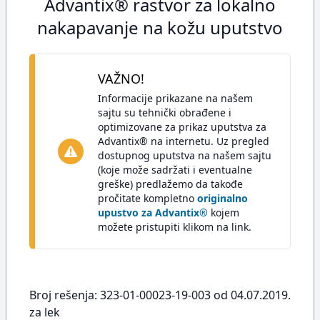
Advantix® rastvor za lokalno
nakapavanje na kožu uputstvo
VAŽNO!
Informacije prikazane na našem
sajtu su tehnički obrađene i
optimizovane za prikaz uputstva za
Advantix® na internetu. Uz pregled
dostupnog uputstva na našem sajtu
(koje može sadržati i eventualne
greške) predlažemo da takođe
pročitate kompletno
originalno
upustvo za Advantix®
kojem
možete pristupiti klikom na link.
Broj rešenja: 323-01-00023-19-003 od 04.07.2019.
za lek