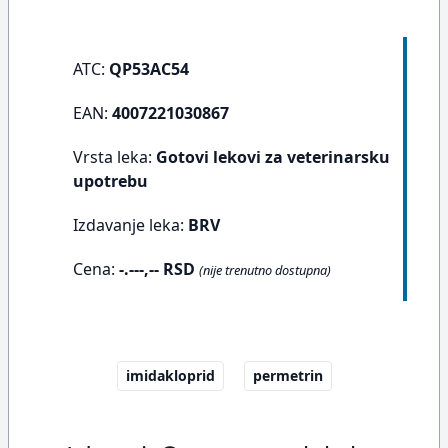
ATC:
QP53AC54
EAN:
4007221030867
Vrsta leka:
Gotovi lekovi za veterinarsku
upotrebu
Izdavanje leka:
BRV
Cena:
-.---,-- RSD
(nije trenutno dostupna)
imidakloprid
permetrin