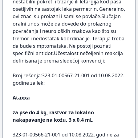
nestabilni pokreti i trzanje ili letargija kod pasa
osetljivih na sastojak leka permetrin. Generalno,
ovi znaci su prolazni i sami se povlače.Slučajan
oralni unos može da dovede do prolaznog
povraćanja i neuroloških znakova kao što su
tremor i nedostatak koordinacije. Terapija treba
da bude simptomatska. Ne postoji poznati
specifični antidot.Učestalost neželjenih reakcija
definisana je prema sledećoj konvenciji:
Broj rešenja:323-01-00567-21-001 od 10.08.2022.
godine za lek:
Ataxxa
za pse do 4 kg, rastvor za lokalno
nakapavanje na kožu, 3 x 0.4 mL
323-01-00566-21-001 od 10.08.2022. godine za