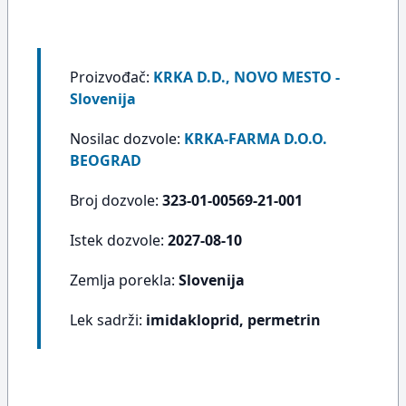
Proizvođač:
KRKA D.D., NOVO MESTO -
Slovenija
Nosilac dozvole:
KRKA-FARMA D.O.O.
BEOGRAD
Broj dozvole:
323-01-00569-21-001
Istek dozvole:
2027-08-10
Zemlja porekla:
Slovenija
Lek sadrži:
imidakloprid, permetrin