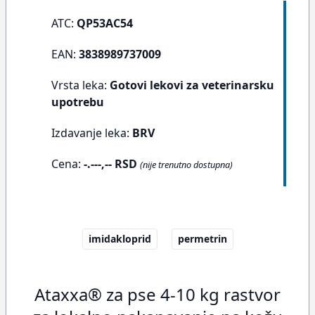
ATC:
QP53AC54
EAN:
3838989737009
Vrsta leka:
Gotovi lekovi za veterinarsku
upotrebu
Izdavanje leka:
BRV
Cena:
-.---,-- RSD
(nije trenutno dostupna)
imidakloprid
permetrin
Ataxxa® za pse 4-10 kg rastvor