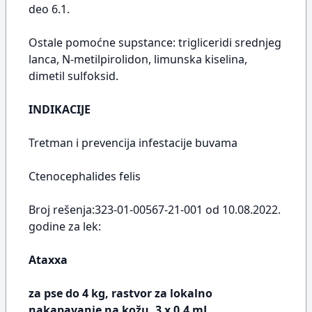
deo 6.1.
Ostale pomoćne supstance: trigliceridi srednjeg
lanca, N-metilpirolidon, limunska kiselina,
dimetil sulfoksid.
INDIKACIJE
Tretman i prevencija infestacije buvama
Ctenocephalides felis
Broj rešenja:323-01-00567-21-001 od 10.08.2022.
godine za lek:
Ataxxa
za pse do 4 kg, rastvor za lokalno
nakapavanje na kožu, 3 x 0.4 mL