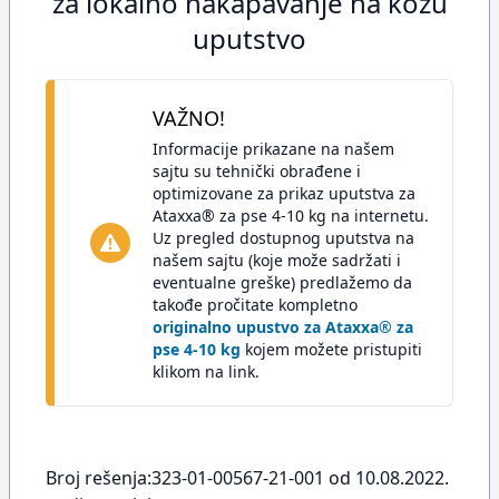
za lokalno nakapavanje na kožu
uputstvo
VAŽNO!
Informacije prikazane na našem
sajtu su tehnički obrađene i
optimizovane za prikaz uputstva za
Ataxxa® za pse 4-10 kg na internetu.
Uz pregled dostupnog uputstva na
našem sajtu (koje može sadržati i
eventualne greške) predlažemo da
takođe pročitate kompletno
originalno upustvo za Ataxxa® za
pse 4-10 kg
kojem možete pristupiti
klikom na link.
Broj rešenja:323-01-00567-21-001 od 10.08.2022.