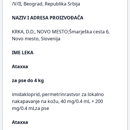
/V/II, Beograd, Republika Srbija
NAZIV I ADRESA PROIZVOĐAČA
KRKA, D.D., NOVO MESTO;Šmarješka cesta 6,
Novo mesto, Slovenija
IME LEKA
Ataxxa
za pse do 4 kg
imidakloprid, permetrinrastvor za lokalno
nakapavanje na kožu, 40 mg/0.4 mL + 200
mg/0.4 mLza pse
Ataxxa