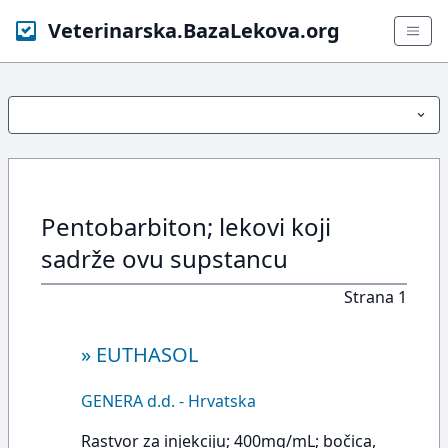
Veterinarska.BazaLekova.org
Pentobarbiton; lekovi koji
sadrže ovu supstancu
Strana 1
»
EUTHASOL
GENERA d.d. - Hrvatska
Rastvor za injekciju; 400mg/mL; bočica,